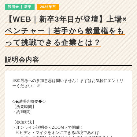
明
説明会
新卒
2026年卒
会
詳
【WEB｜新卒3年目が登壇】上場×
細
|
ベンチャー｜若手から裁量権をも
ベ
ン
って挑戦できる企業とは？
チ
ャ
説明会内容
ー・
成
長
企
※本選考への参加意思は問いません！まずはお気軽にエントリ
業
ーください！※
か
ら
◇◆説明会概要◆◇
ス
【所要時間】
カ
・約1時間
ウ
【参加方法】
ト
・オンライン説明会＜ZOOM＞で開催！
が
※ビデオ・マイクをオンにできる環境であれば、
届