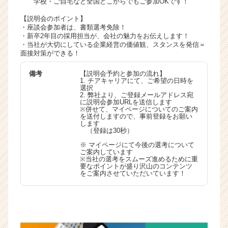
学校・ご自宅など全国どこからでもご参加OKです！
く
【説明会のポイント】
就
・座談会参加者は、書類選考免除！
活
・新卒2年目の採用担当が、会社の魅力をお伝えします！
サ
・当社が大切にしている企業経営の価値観、スタンスを発信＝
イ
面接対策ができる！
ト
備考
【説明会予約と参加の流れ】
チ
1. チアキャリアにて、ご希望の日時を
ア
選択
2. 弊社より、ご登録メールアドレス宛
キ
に説明会参加URLを送信します
ャ
※併せて、マイページについてのご案内
を送付しますので、事前登録をお願い
リ
します
ア
（登録は30秒）
（C
※ マイページにて今後の選考について
h
ご案内しています
※当社の選考をスムーズ進めるために重
e
要なポイントが盛り沢山のコンテンツ
e
をご案内させていただいています！
r
C
a
r
e