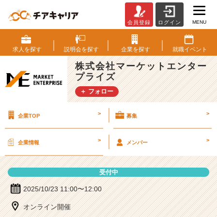
MENU
会員登録
ログイン
株
式
会
求人を
探す
説明会を
探す
企業を
探す
就職
イベント
社
株式会社マーケットエンター
マ
プライズ
ー
ケ
＋ フォロー
ッ
ト
>
>
企業TOP
募集
エ
ン
タ
>
>
企業情報
メンバー
ー
プ
ラ
受付中
イ
ズ
2025/10/23 11:00〜12:00
の
オンライン開催
説