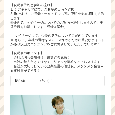
く
【説明会予約と参加の流れ】
1. チアキャリアにて、ご希望の日時を選択
就
2. 弊社より、ご登録メールアドレス宛に説明会参加URLを送信
活
します
サ
※併せて、マイページについてのご案内を送付しますので、事
イ
前登録をお願いします（登録は30秒）
ト
※ マイページにて、今後の選考についてご案内しています
チ
※ さらに、当社の選考をスムーズ進めるために重要なポイント
ア
が盛り沢山のコンテンツをご案内させていただいています！
キ
【説明会のポイント】
ャ
・会社説明会参加者は、書類選考免除！
リ
・当社の魅力だけではなく、リアルな情報をぶっちゃけます！
ア
・当社が大切にしている企業経営の価値観、スタンスを発信＝
（C
面接対策ができる！
h
e
持ち物
特になし
e
r
C
a
r
e