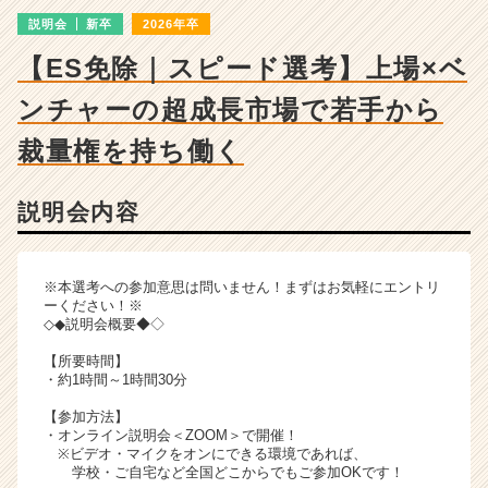
明
説明会
新卒
2026年卒
会
詳
【ES免除｜スピード選考】上場×ベ
細
|
ンチャーの超成長市場で若手から
ベ
ン
裁量権を持ち働く
チ
ャ
説明会内容
ー・
成
長
企
※本選考への参加意思は問いません！まずはお気軽にエントリ
業
ーください！※
◇◆説明会概要◆◇
か
ら
【所要時間】
ス
・約1時間～1時間30分
カ
【参加方法】
ウ
・オンライン説明会＜ZOOM＞で開催！
ト
※ビデオ・マイクをオンにできる環境であれば、
が
学校・ご自宅など全国どこからでもご参加OKです！
届