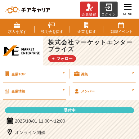
MENU
会員登録
ログイン
株
式
会
求人を
探す
説明会を
探す
企業を
探す
就職
イベント
社
株式会社マーケットエンター
マ
プライズ
ー
ケ
＋ フォロー
ッ
ト
>
>
企業TOP
募集
エ
ン
タ
>
>
企業情報
メンバー
ー
プ
ラ
受付中
イ
ズ
2025/10/01 11:00〜12:00
の
オンライン開催
説