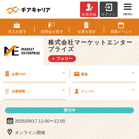
MENU
会員登録
ログイン
株
式
会
求人を
探す
説明会を
探す
企業を
探す
就職
イベント
社
株式会社マーケットエンター
マ
プライズ
ー
ケ
＋ フォロー
ッ
ト
>
>
企業TOP
募集
エ
ン
タ
>
>
企業情報
メンバー
ー
プ
ラ
受付中
イ
ズ
2025/09/17 11:00〜12:00
の
オンライン開催
説