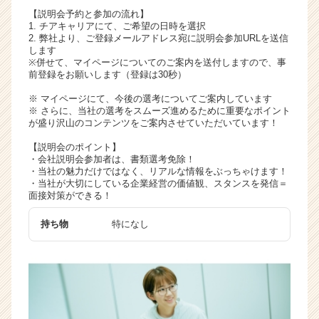
く
【説明会予約と参加の流れ】
1. チアキャリアにて、ご希望の日時を選択
就
2. 弊社より、ご登録メールアドレス宛に説明会参加URLを送信
活
します
サ
※併せて、マイページについてのご案内を送付しますので、事
イ
前登録をお願いします（登録は30秒）
ト
※ マイページにて、今後の選考についてご案内しています
チ
※ さらに、当社の選考をスムーズ進めるために重要なポイント
ア
が盛り沢山のコンテンツをご案内させていただいています！
キ
【説明会のポイント】
ャ
・会社説明会参加者は、書類選考免除！
リ
・当社の魅力だけではなく、リアルな情報をぶっちゃけます！
ア
・当社が大切にしている企業経営の価値観、スタンスを発信＝
（C
面接対策ができる！
h
e
持ち物
特になし
e
r
C
a
r
e