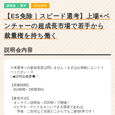
明
説明会
新卒
2026年卒
会
詳
【ES免除｜スピード選考】上場×ベ
細
|
ンチャーの超成長市場で若手から
ベ
ン
裁量権を持ち働く
チ
ャ
説明会内容
ー・
成
長
企
※本選考への参加意思は問いません！まずはお気軽にエントリ
業
ーください！※
◇◆説明会概要◆◇
か
ら
【所要時間】
ス
・約1時間～1時間30分
カ
【参加方法】
ウ
・オンライン説明会＜ZOOM＞で開催！
ト
※ビデオ・マイクをオンにできる環境であれば、
が
学校・ご自宅など全国どこからでもご参加OKです！
届