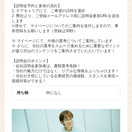
く
【説明会予約と参加の流れ】
1. チアキャリアにて、ご希望の日時を選択
就
2. 弊社より、ご登録メールアドレス宛に説明会参加URLを送信
活
します
サ
※併せて、マイページについてのご案内を送付しますので、事
イ
前登録をお願いします（登録は30秒）
ト
※ マイページにて、今後の選考についてご案内しています
チ
※ さらに、当社の選考をスムーズ進めるために重要なポイント
ア
が盛り沢山のコンテンツをご案内させていただいています！
キ
【説明会のポイント】
ャ
・会社説明会参加者は、書類選考免除！
リ
・当社の魅力だけではなく、リアルな情報をぶっちゃけます！
ア
・当社が大切にしている企業経営の価値観、スタンスを発信＝
（C
面接対策ができる！
h
e
持ち物
特になし
e
r
C
a
r
e