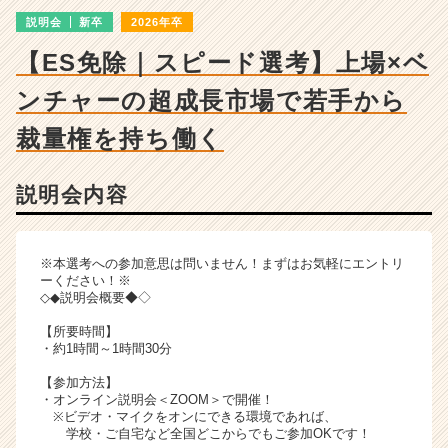
明
説明会
新卒
2026年卒
会
詳
【ES免除｜スピード選考】上場×ベ
細
|
ンチャーの超成長市場で若手から
ベ
ン
裁量権を持ち働く
チ
ャ
説明会内容
ー・
成
長
企
※本選考への参加意思は問いません！まずはお気軽にエントリ
業
ーください！※
◇◆説明会概要◆◇
か
ら
【所要時間】
ス
・約1時間～1時間30分
カ
【参加方法】
ウ
・オンライン説明会＜ZOOM＞で開催！
ト
※ビデオ・マイクをオンにできる環境であれば、
が
学校・ご自宅など全国どこからでもご参加OKです！
届