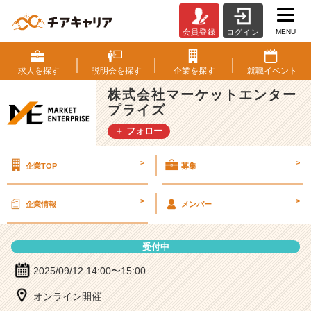
MENU
会員登録
ログイン
株
式
会
求人を
探す
説明会を
探す
企業を
探す
就職
イベント
社
株式会社マーケットエンター
マ
プライズ
ー
ケ
＋ フォロー
ッ
ト
>
>
企業TOP
募集
エ
ン
タ
>
>
企業情報
メンバー
ー
プ
ラ
受付中
イ
ズ
2025/09/12 14:00〜15:00
の
オンライン開催
説