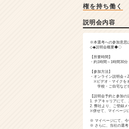
説
権を持ち働く
明
会
詳
説明会内容
細
|
ベ
※本選考への参加意思
ン
◇◆説明会概要◆◇
チ
【所要時間】
ャ
・約1時間～1時間30分
ー・
成
【参加方法】
長
・オンライン説明会＜Z
※ビデオ・マイクをオ
企
学校・ご自宅など全
業
か
【説明会予約と参加の
ら
1. チアキャリアにて
ス
2. 弊社より、ご登録
※併せて、マイページ
カ
ウ
※ マイページにて、
ト
※ さらに、当社の選