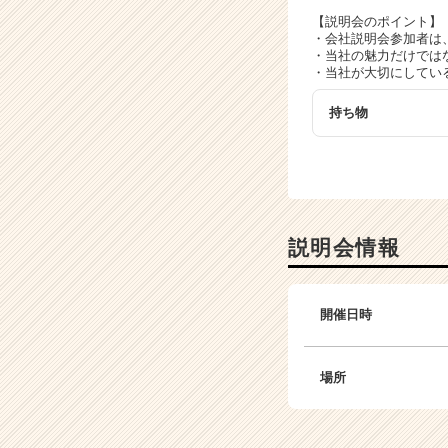
が
【説明会のポイント】
届
・会社説明会参加者は
く
・当社の魅力だけでは
就
・当社が大切にしてい
活
サ
持ち物
イ
ト
チ
ア
キ
ャ
説明会情報
リ
ア
（C
開催日時
h
e
e
場所
r
C
a
r