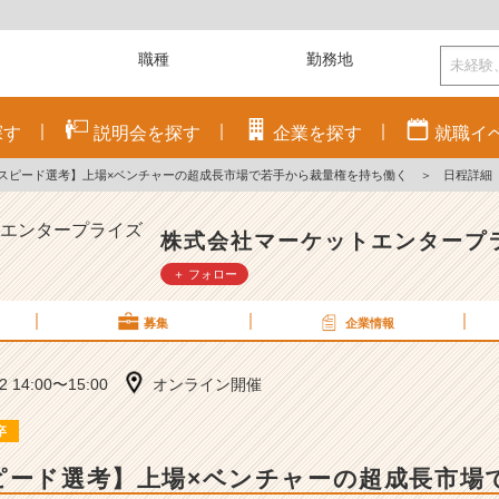
探す
説明会を
探す
企業を
探す
就職
イ
｜スピード選考】上場×ベンチャーの超成長市場で若手から裁量権を持ち働く
＞
日程詳細
株式会社マーケットエンタープ
＋ フォロー
募集
企業情報
22 14:00〜15:00
オンライン開催
卒
ピード選考】上場×ベンチャーの超成長市場