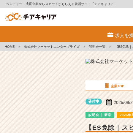
ベンチャー・成長企業からスカウトがもらえる就活サイト「チアキャリア」
株
式
求人を
会
社
HOME
＞
株式会社マーケットエンタープライズ
＞
説明会一覧
＞
【ES免除
マ
ー
ケ
ッ
ト
エ
ン
企業TOP
タ
ー
受付中
2025/08/
プ
ラ
説明会
新卒
2026年
イ
ズ
【ES免除｜ス
の