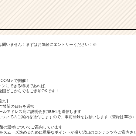
は問いません！まずはお気軽にエントリーください！※
OOM＞で開催！
ンにできる環境であれば、
国どこからでもご参加OKです！
流れ】
、ご希望の日時を選択
メールアドレス宛に説明会参加URLを送信します
についてのご案内を送付しますので、事前登録をお願いします（登録は30秒）
今後の選考についてご案内しています
考をスムーズ進めるために重要なポイントが盛り沢山のコンテンツをご案内さ