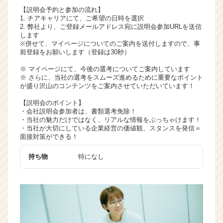
く
【説明会予約と参加の流れ】
1. チアキャリアにて、ご希望の日時を選択
就
2. 弊社より、ご登録メールアドレス宛に説明会参加URLを送信
活
します
サ
※併せて、マイページについてのご案内を送付しますので、事
イ
前登録をお願いします（登録は30秒）
ト
※ マイページにて、今後の選考についてご案内しています
チ
※ さらに、当社の選考をスムーズ進めるために重要なポイント
ア
が盛り沢山のコンテンツをご案内させていただいています！
キ
【説明会のポイント】
ャ
・会社説明会参加者は、書類選考免除！
リ
・当社の魅力だけではなく、リアルな情報をぶっちゃけます！
ア
・当社が大切にしている企業経営の価値観、スタンスを発信＝
（C
面接対策ができる！
h
e
持ち物
特になし
e
r
C
a
r
e