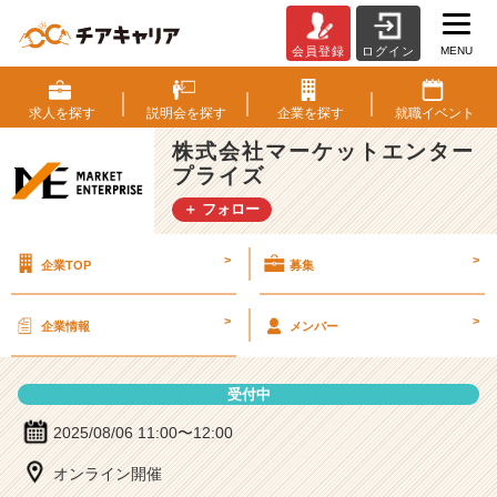
MENU
会員登録
ログイン
株
式
会
求人を
探す
説明会を
探す
企業を
探す
就職
イベント
社
株式会社マーケットエンター
マ
プライズ
ー
ケ
＋ フォロー
ッ
ト
>
>
企業TOP
募集
エ
ン
タ
>
>
企業情報
メンバー
ー
プ
ラ
受付中
イ
ズ
2025/08/06 11:00〜12:00
の
オンライン開催
説