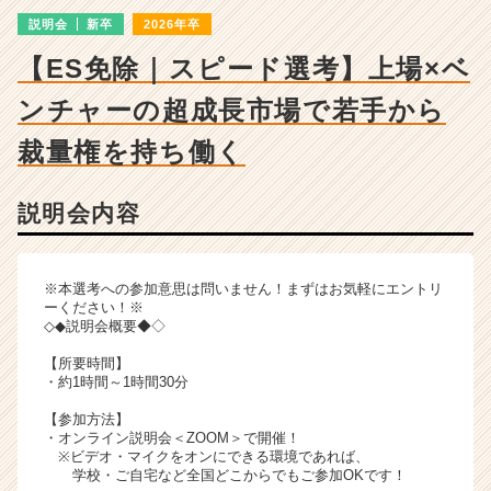
明
説明会
新卒
2026年卒
会
詳
【ES免除｜スピード選考】上場×ベ
細
|
ンチャーの超成長市場で若手から
ベ
ン
裁量権を持ち働く
チ
ャ
説明会内容
ー・
成
長
企
※本選考への参加意思は問いません！まずはお気軽にエントリ
業
ーください！※
◇◆説明会概要◆◇
か
ら
【所要時間】
ス
・約1時間～1時間30分
カ
【参加方法】
ウ
・オンライン説明会＜ZOOM＞で開催！
ト
※ビデオ・マイクをオンにできる環境であれば、
が
学校・ご自宅など全国どこからでもご参加OKです！
届