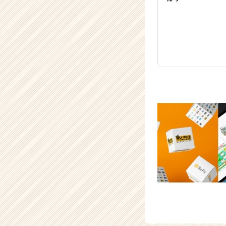
が
届
く
就
活
サ
イ
ト
チ
ア
キ
ャ
リ
ア
（C
h
e
e
r
C
a
r