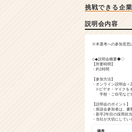
説
挑戦できる企
明
会
詳
説明会内容
細
|
ベ
※本選考への参加意思
ン
チ
ャ
◇◆説明会概要◆◇
【所要時間】
ー・
・約1時間
成
長
【参加方法】
企
・オンライン説明会＜Z
※ビデオ・マイクをオ
業
学校・ご自宅など全
か
ら
【説明会のポイント】
ス
・座談会参加者は、書
・新卒2年目の採用担
カ
・当社が大切にしてい
ウ
ト
備考