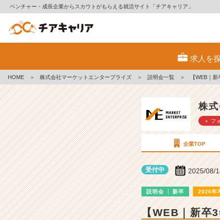
ベンチャー・成長企業からスカウトがもらえる就活サイト「チアキャリア」
株
式
求人を
会
社
HOME
＞
株式会社マーケットエンタープライズ
＞
説明会一覧
＞
【WEB｜
マ
ー
ケ
株式
ッ
＋ フ
ト
エ
ン
企業TOP
タ
ー
受付中
2025/08/
プ
ラ
説明会
新卒
2026年
イ
ズ
【WEB｜新卒
の