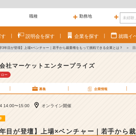
探す
説明会を
探す
企業を
探す
就職
イ
新卒3年目が登壇】上場×ベンチャー｜若手から裁量権をもって挑戦できる企業とは？
＞
日
会社マーケットエンタープライズ
ォロー
募集
企業情報
14 14:00〜15:00
オンライン開催
卒
3年目が登壇】上場×ベンチャー｜若手から