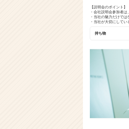
が
届
【説明会のポイント】
・会社説明会参加者は
く
・当社の魅力だけでは
就
・当社が大切にしてい
活
サ
持ち物
イ
ト
チ
ア
キ
ャ
リ
ア
（C
h
e
e
r
C
a
r