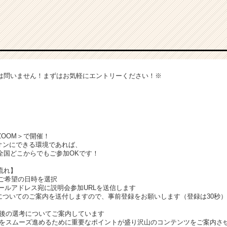
は問いません！まずはお気軽にエントリーください！※
OOM＞で開催！
ンにできる環境であれば、
国どこからでもご参加OKです！
流れ】
、ご希望の日時を選択
メールアドレス宛に説明会参加URLを送信します
についてのご案内を送付しますので、事前登録をお願いします（登録は30秒）
今後の選考についてご案内しています
考をスムーズ進めるために重要なポイントが盛り沢山のコンテンツをご案内さ