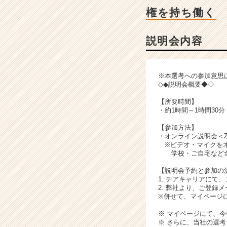
説
権を持ち働く
明
会
詳
説明会内容
細
|
ベ
※本選考への参加意思
ン
◇◆説明会概要◆◇
チ
ャ
【所要時間】
・約1時間～1時間30分
ー・
成
【参加方法】
長
・オンライン説明会＜Z
企
※ビデオ・マイクをオ
学校・ご自宅など全
業
か
【説明会予約と参加の
ら
1. チアキャリアにて
ス
2. 弊社より、ご登録
※併せて、マイページ
カ
ウ
※ マイページにて、
ト
※ さらに、当社の選