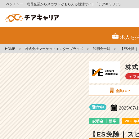
ベンチャー・成長企業からスカウトがもらえる就活サイト「チアキャリア」
株
式
求人を
会
社
HOME
＞
株式会社マーケットエンタープライズ
＞
説明会一覧
＞
【ES免除
マ
ー
ケ
株式
ッ
＋ フ
ト
エ
ン
企業TOP
タ
ー
受付中
2025/07/
プ
ラ
説明会
新卒
2026年
イ
ズ
【ES免除｜ス
の