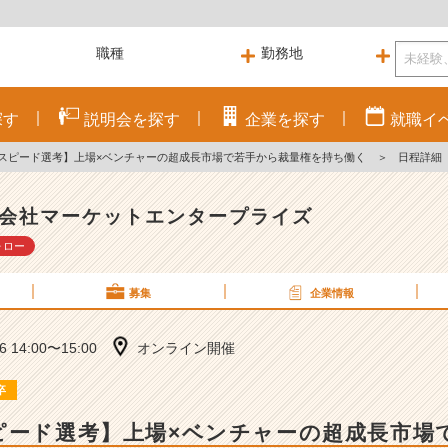
探す
説明会を
探す
企業を
探す
就職
イ
｜スピード選考】上場×ベンチャーの超成長市場で若手から裁量権を持ち働く
＞
日程詳細
会社マーケットエンタープライズ
ォロー
募集
企業情報
16 14:00〜15:00
オンライン開催
卒
ピード選考】上場×ベンチャーの超成長市場