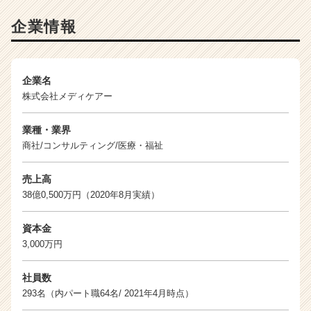
ト
チ
企業情報
ア
キ
ャ
リ
企業名
ア
株式会社メディケアー
（C
h
業種・業界
e
商社/コンサルティング/医療・福祉
e
r
C
売上高
a
38億0,500万円（2020年8月実績）
r
e
資本金
e
3,000万円
r）
社員数
293名（内パート職64名/ 2021年4月時点）