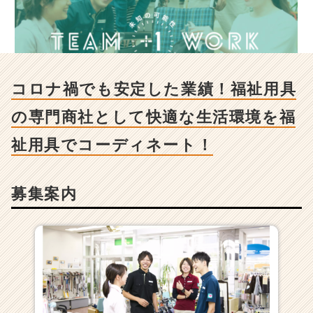
禍
で
も
安
定
し
コロナ禍でも安定した業績！福祉用具
た
業
の専門商社として快適な生活環境を福
績！
福
祉用具でコーディネート！
祉
用
具
募集案内
の
専
門
商
社
と
し
て
快