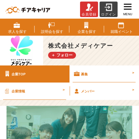
MENU
会員登録
ログイン
株
式
会
求人を
探す
説明会を
探す
企業を
探す
就職
イベント
社
メ
株式会社メディケアー
デ
＋ フォロー
ィ
ケ
ア
>
企業TOP
募集
ー
の
採
>
>
企業情報
メンバー
用/
求
人
-
コ
ロ
ナ