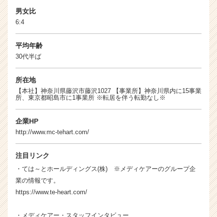
男女比
6:4
平均年齢
30代半ば
所在地
【本社】神奈川県藤沢市藤沢1027 【事業所】神奈川県内に15事業
所、東京都昭島市に1事業所 ※転居を伴う転勤なし※
企業HP
http://www.mc-tehart.com/
注目リンク
・ては～とホールディングス(株) ※メディケアーのグループ企
業の情報です。
https://www.te-heart.com/
・メディケアー・スタッフインタビュー