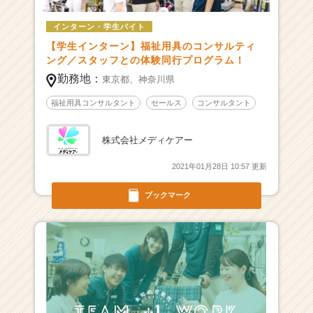
適
インターン・学生バイト
な
生
【学生インターン】福祉用具のコンサルティ
活
ング／スタッフとの体験同行プログラム！
環
勤務地：
東京都、
神奈川県
境
を
福祉用具コンサルタント
セールス
コンサルタント
福
祉
株式会社メディケアー
用
具
2021年01月28日 10:57 更新
で
コ
ブックマーク
ー
デ
ィ
ネ
ー
ト！
|
ベ