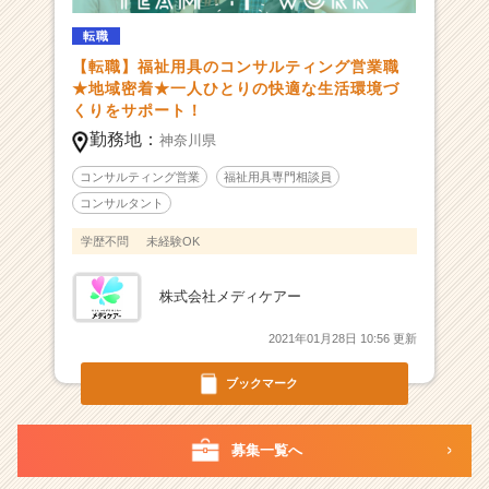
ン
チ
転職
ャ
【転職】福祉用具のコンサルティング営業職
ー・
★地域密着★一人ひとりの快適な生活環境づ
成
くりをサポート！
長
勤務地：
神奈川県
企
業
コンサルティング営業
福祉用具専門相談員
か
コンサルタント
ら
ス
学歴不問
未経験OK
カ
ウ
株式会社メディケアー
ト
が
2021年01月28日 10:56 更新
届
く
ブックマーク
就
活
サ
募集一覧へ
イ