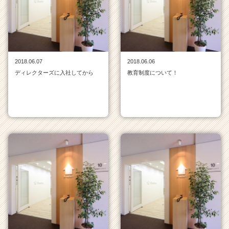
覧
|
ベ
ン
チ
ャ
2018.06.07
2018.06.06
ー・
ディレクターズに入社してから
教育制度について！
成
長
企
業
か
ら
ス
カ
ウ
ト
が
届
く
就
活