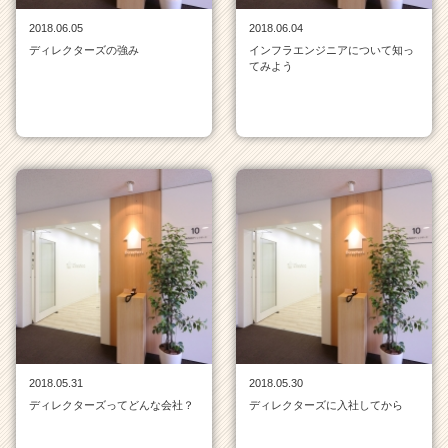
サ
2018.06.05
2018.06.04
イ
ディレクターズの強み
インフラエンジニアについて知っ
ト
てみよう
チ
ア
キ
ャ
リ
ア
（C
h
e
e
r
C
a
r
e
2018.05.31
2018.05.30
e
ディレクターズってどんな会社？
ディレクターズに入社してから
r）