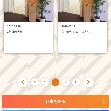
2018.05.18
2018.05.17
1年目の研修
入社からしばらく経って
4
5
6
7
8
仕事をみる