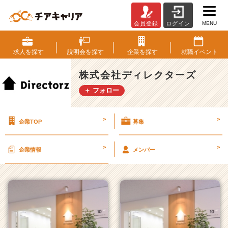
MENU
会員登録
ログイン
株
式
会
求人を
探す
説明会を
探す
企業を
探す
就職
イベント
社
デ
株式会社ディレクターズ
ィ
＋ フォロー
レ
ク
タ
>
>
企業TOP
募集
ー
ズ
の
>
>
企業情報
メンバー
タ
イ
ム
ラ
イ
ン
一