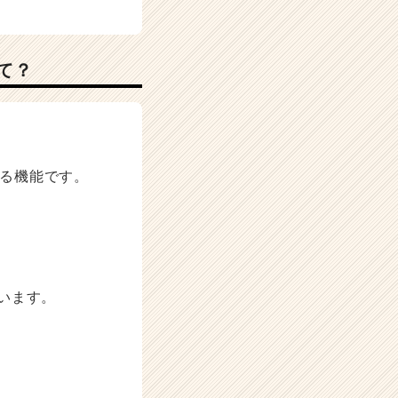
て？
きる機能です。
います。