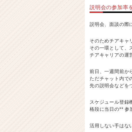
届
説明会の参加率
く
就
活
説明会、面談の際
サ
イ
そのためチアキャ
ト
その一環として、
チ
チアキャリアの運営
ア
キ
ャ
前日、一週間前か
リ
ただチャット内で
ア
先の説明会などを
（C
h
e
スケジュール登録
e
格段に当日の** 参
r
C
a
活用しない手はな
r