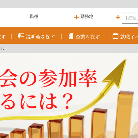
探す
説明会を
探す
企業を
探す
就職
イ
べし！