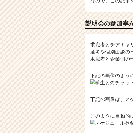
なので、この記事
ウ
ハ
ウ
記
説明会の参加率
事
|
ベ
求職者とチアキャ
ン
チ
選考や個別面談の
ャ
求職者と企業側の*
ー・
成
下記の画像のよう
長
企
業
か
下記の画像は、ス
ら
ス
カ
このように自動的
ウ
ト
が