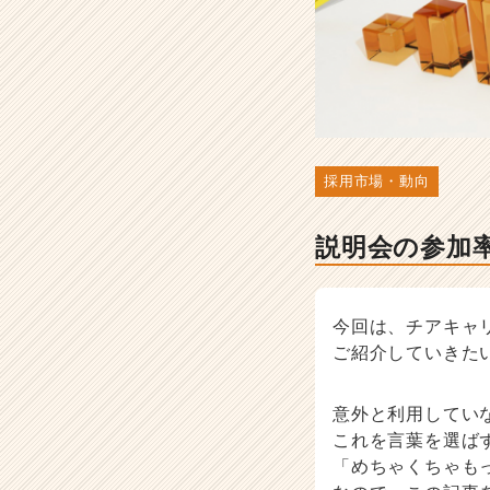
◯
◯
を
活
用
す
べ
し！
採用市場・動向
-
人
説明会の参加
事・
採
用
担
今回は、チアキャ
当
ご紹介していきた
者
向
け
意外と利用してい
採
これを言葉を選ば
用
「めちゃくちゃも
ノ