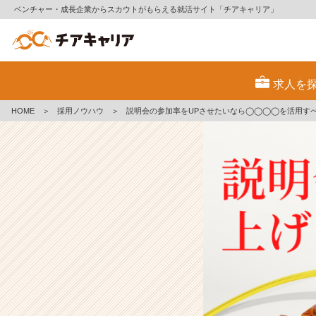
ベンチャー・成長企業からスカウトがもらえる就活サイト「チアキャリア」
説
明
求人を
会
の
HOME
＞
採用ノウハウ
＞
説明会の参加率をUPさせたいなら◯◯◯◯を活用す
参
加
率
を
U
P
さ
せ
た
い
な
ら
◯
◯