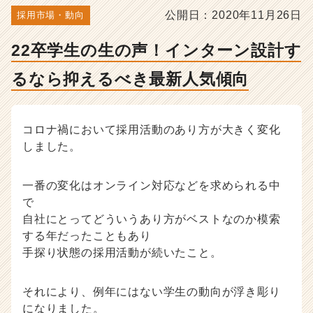
ら
公開日：2020年11月26日
採用市場・動向
抑
え
22卒学生の生の声！インターン設計す
る
べ
るなら抑えるべき最新人気傾向
き
最
新
人
コロナ禍において採用活動のあり方が大きく変化
気
しました。
傾
向
-
一番の変化はオンライン対応などを求められる中
人
で
事・
自社にとってどういうあり方がベストなのか模索
採
する年だったこともあり
用
手探り状態の採用活動が続いたこと。
担
当
者
それにより、例年にはない学生の動向が浮き彫り
向
になりました。
け