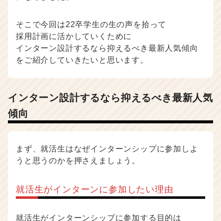
採
用
そこで今回は22卒学生の生の声を拾って
ノ
採用計画に活かしていくために
ウ
インターン設計するなら抑えるべき最新人気傾向
ハ
をご紹介していきたいと思います。
ウ
記
事
|
インターン設計するなら抑えるべき最新人気
ベ
傾向
ン
チ
ャ
ー・
まず、就活生はなぜインターンシップに参加しよ
成
うと思うのかを押さえましょう。
長
企
業
就活生がインターンに参加したい理由
か
ら
ス
就活生がインターンシップに参加する目的は