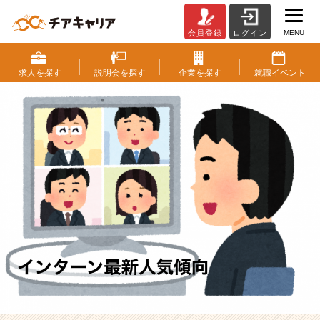
MENU
会員登録
ログイン
2
2
卒
求人を
探す
説明会を
探す
企業を
探す
就職
イベント
学
生
の
生
の
声！
イ
ン
タ
ー
ン
設
計
す
る
な