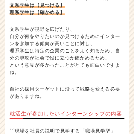
カ
文系学生は【見つける】
ウ
理系学生は【確かめる】
ト
が
届
文系学生が視野を広げたり、
く
自分が何をやりたいのか見つけるためにインター
就
ンを参加する傾向が高いことに対し、
活
理系学生は特定の企業のことをよく知るため、自
サ
分の専攻が社会で役に立つか確かめるため、
イ
という意見が多かったことがとても面白いですよ
ト
ね。
チ
ア
キ
自社の採用ターゲットに沿って戦略を変える必要
ャ
がありますね。
リ
ア
（C
就活生が参加したいインターンシップの内容
h
e
e
```現場を社員の説明で見学する「職場見学型」