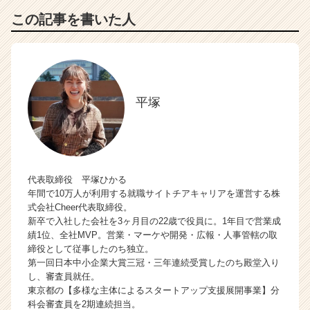
この記事を書いた人
平塚
代表取締役 平塚ひかる
年間で10万人が利用する就職サイトチアキャリアを運営する株
式会社Cheer代表取締役。
新卒で入社した会社を3ヶ月目の22歳で役員に。1年目で営業成
績1位、全社MVP。営業・マーケや開発・広報・人事管轄の取
締役として従事したのち独立。
第一回日本中小企業大賞三冠・三年連続受賞したのち殿堂入り
し、審査員就任。
東京都の【多様な主体によるスタートアップ支援展開事業】分
科会審査員を2期連続担当。