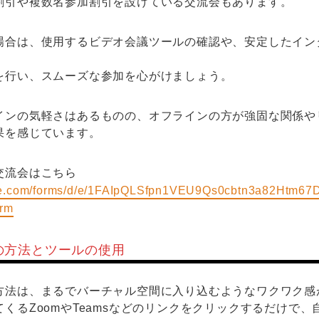
割引や複数名参加割引を設けている交流会もあります。
場合は、使用するビデオ会議ツールの確認や、安定したイン
を行い、スムーズな参加を心がけましょう。
インの気軽さはあるものの、オフラインの方が強固な関係や
果を感じています。
交流会はこちら
gle.com/forms/d/e/1FAIpQLSfpn1VEU9Qs0cbtn3a82Htm67
rm
の方法とツールの使用
方法は、まるでバーチャル空間に入り込むようなワクワク感
くるZoomやTeamsなどのリンクをクリックするだけで