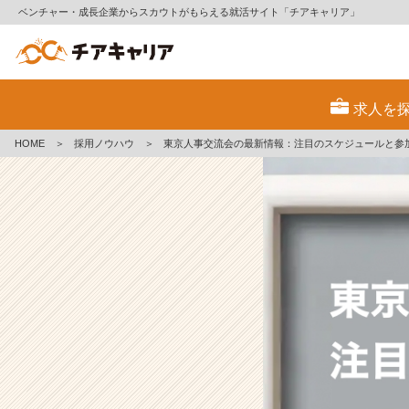
ベンチャー・成長企業からスカウトがもらえる就活サイト「チアキャリア」
東
京
求人を
人
事
HOME
＞
採用ノウハウ
＞
東京人事交流会の最新情報：注目のスケジュールと参
交
流
会
の
最
新
情
報：
注
目
の
ス
ケ
ジ