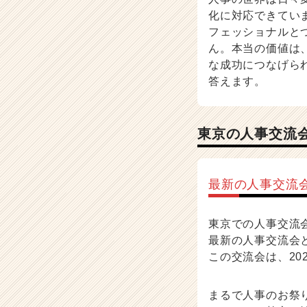
ウ
化に対応できてい
ハ
フェッショナルと
ウ
記
ん。本当の価値は
事
な成功につなげら
|
答えます。
ベ
ン
チ
東京の人事交流
ャ
ー・
成
長
最新の人事交流
企
業
か
東京での人事交流
ら
最新の人事交流会
ス
この交流会は、20
カ
ウ
ト
まるで人事のお祭
が