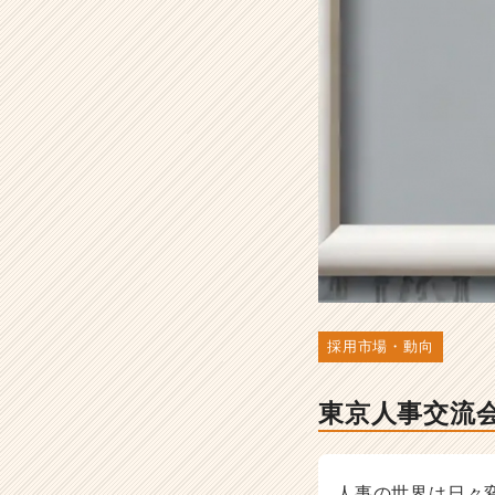
ュ
ー
ル
と
参
加
方
法
-
人
事・
採
用
担
当
採用市場・動向
者
向
け
東京人事交流
採
用
ノ
人事の世界は日々