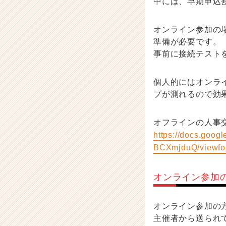
中には、早期申込
e
e
r）
オンライン参加の
準備が必要です。
事前に接続テスト
個人的にはオンラ
プが測れるので効
オフラインの人事
https://docs.goo
BCXmjduQ/viewfo
オンライン参加
オンライン参加の
主催者から送られて