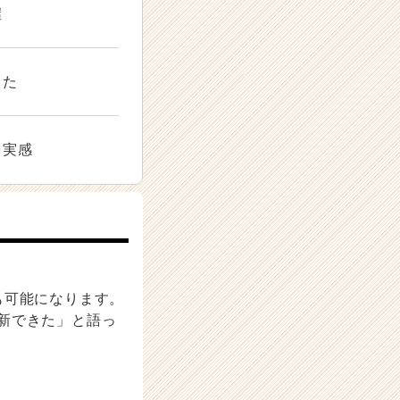
握
った
を実感
も可能になります。
新できた」と語っ