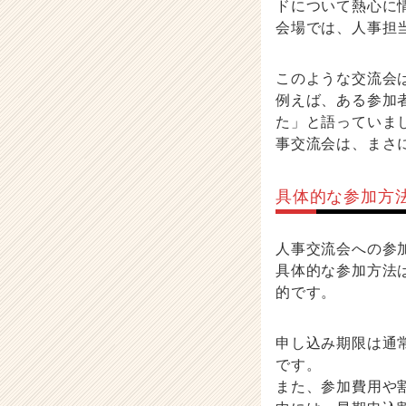
ドについて熱心に
届
会場では、人事担
く
就
活
このような交流会
サ
例えば、ある参加
イ
た」と語っていま
ト
事交流会は、まさ
チ
ア
キ
具体的な参加方
ャ
リ
ア
人事交流会への参
（C
具体的な参加方法
h
的です。
e
e
r
申し込み期限は通
C
です。
a
また、参加費用や
r