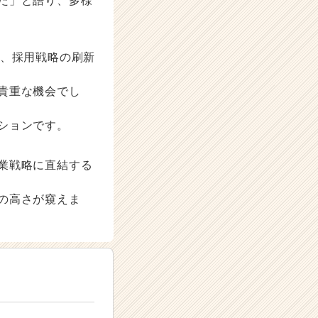
た」と語り、多様
べ、採用戦略の刷新
貴重な機会でし
ションです。
業戦略に直結する
の高さが窺えま