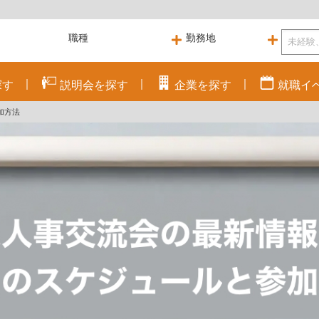
探す
説明会を
探す
企業を
探す
就職
イ
加方法