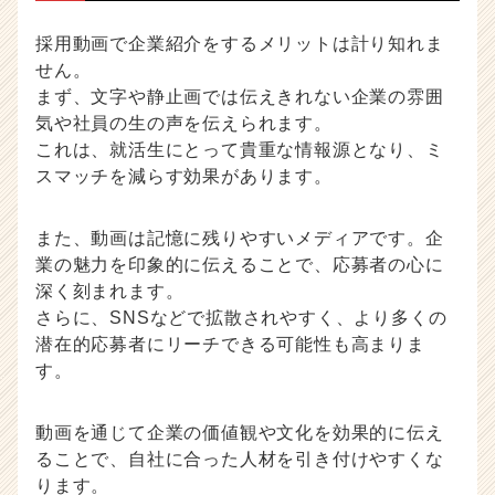
チ
ア
採用動画で企業紹介をするメリットは計り知れま
キ
せん。
ャ
まず、文字や静止画では伝えきれない企業の雰囲
リ
気や社員の生の声を伝えられます。
ア
これは、就活生にとって貴重な情報源となり、ミ
（C
h
スマッチを減らす効果があります。
e
e
また、動画は記憶に残りやすいメディアです。企
r
業の魅力を印象的に伝えることで、応募者の心に
C
深く刻まれます。
a
r
さらに、SNSなどで拡散されやすく、より多くの
e
潜在的応募者にリーチできる可能性も高まりま
e
す。
r）
動画を通じて企業の価値観や文化を効果的に伝え
ることで、自社に合った人材を引き付けやすくな
ります。