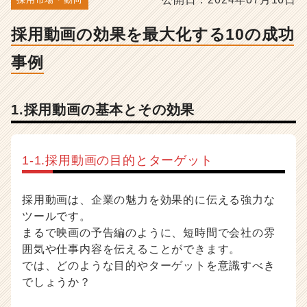
例
-
採用動画の効果を最大化する10の成功
人
事・
事例
採
用
担
当
1.採用動画の基本とその効果
者
向
け
1-1.採用動画の目的とターゲット
採
用
ノ
採用動画は、企業の魅力を効果的に伝える強力な
ウ
ツールです。
ハ
まるで映画の予告編のように、短時間で会社の雰
ウ
記
囲気や仕事内容を伝えることができます。
事
では、どのような目的やターゲットを意識すべき
|
でしょうか？
ベ
ン