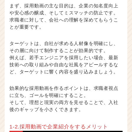
チ
まず、採用動画の主な目的は、企業の知名度向上
ャ
や安心感の醸成、そしてミスマッチの防止です。
ー・
求職者に対して、会社への理解を深めてもらうこ
成
とが重要です。
長
企
業
ターゲットは、自社が求める人材像を明確にし、
か
その層に向けて制作することが効果的です。
ら
例えば、若手エンジニアを採用したい場合、最新
ス
技術への取り組みや自由な社風をアピールするな
カ
ど、ターゲットに響く内容を盛り込みましょう。
ウ
ト
が
効果的な採用動画を作るポイントは、求職者視点
届
に立ち、ゴールを明確にすること。
く
そして、理想と現実の両方を見せることで、入社
就
後のギャップを小さくできます。
活
サ
イ
1-2.採用動画で企業紹介をするメリット
ト