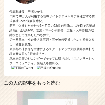
代表取締役 平塚ひかる
年間で10万人が利用する就職サイトチアキャリアを運営する株
式会社Cheer代表取締役。
新卒で入社した会社を3ヶ月目の22歳で役員に。1年目で営業成
績1位、全社MVP。営業・マーケや開発・広報・人事管轄の取
締役として従事したのち独立。
第一回日本中小企業大賞三冠・三年連続受賞したのち殿堂入り
し、審査員就任。
東京都の【多様な主体によるスタートアップ支援展開事業】分
科会審査員を2期連続担当。
意思決定層のジェンダーギャップに取り組む「スポンサーシッ
プ・コミュニティ」発起人を務める。
この人の記事をもっと読む