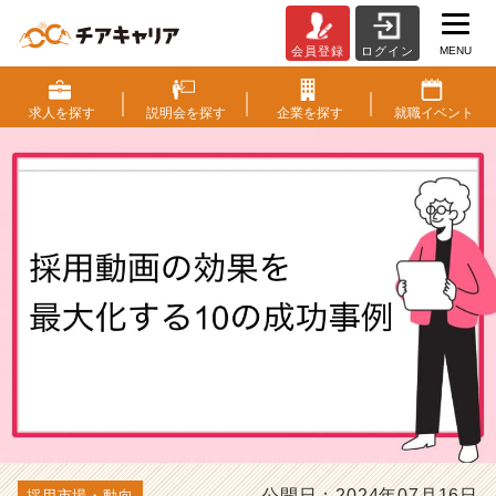
MENU
会員登録
ログイン
採
用
動
求人を
探す
説明会を
探す
企業を
探す
就職
イベント
画
の
効
果
を
最
大
化
す
る
1
0
の
成
功
事
公開日：2024年07月16日
採用市場・動向