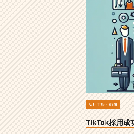
事
例
と
そ
の
ポ
イ
ン
ト
-
人
事・
採
用
担
当
者
採用市場・動向
向
け
TikTok採
採
用