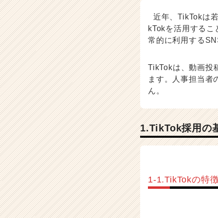
ノ
ウ
近年、TikTok
ハ
kTokを活用する
ウ
常的に利用するS
記
事
|
TikTokは、動
ベ
ます。人事担当者の
ン
ん。
チ
ャ
ー・
成
1.TikTok採用
長
企
業
か
ら
1-1.TikTokの
ス
カ
ウ
ト