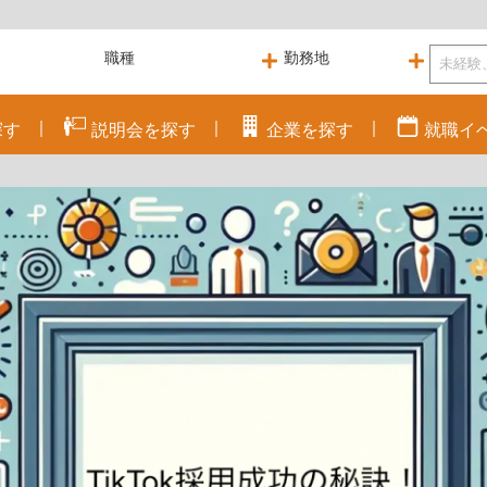
探す
説明会を
探す
企業を
探す
就職
イ
ト