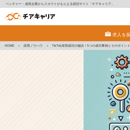
ベンチャー・成長企業からスカウトがもらえる就活サイト「チアキャリア」
T
i
求人を
k
T
HOME
＞
採用ノウハウ
＞
TikTok採用成功の秘訣！5つの成功事例とそのポイン
o
k
採
用
成
功
の
秘
訣！
5
つ
の
成
功