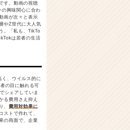
ムです。動画の視聴
ーの興味関心に合わ
動画が次々と表示
年層やZ世代に大人気
「私も、TikTo
Tokは若者の生活
が高く、ウイルス的に
若者の目に触れる可
Sでシェアしていま
かかる費用さえ抑え
り、
費用対効果に
低コストで作れて、
効果の両面で、企業