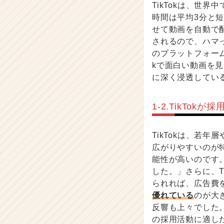
TikTokは、世
が
時間は平均3分と
届
せて動画を自動で
く
就
されるので、ハマっ
活
のプラットフォーム
サ
kで面白い動画を見
イ
に深く浸透してい
ト
チ
ア
1-2.TikTok
キ
ャ
リ
TikTokは、若
ア
広がりやすいのが
（C
能性が高いのです
h
した。」さらに、T
e
られれば、広告費
e
優れている
のが大
r
反響も上々でした。
C
a
の採用活動に適し