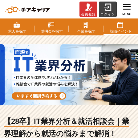
MENU
会員登録
ログイン
【2
8
卒】
求人を
探す
説明会を
探す
企業を
探す
就職
イベント
I
T
業
界
分
析
＆
就
活
相
談
会
｜
【28卒】IT業界分析＆就活相談会｜業
業
界
界理解から就活の悩みまで解消！
理