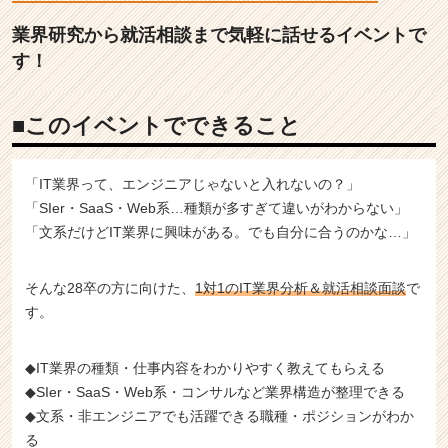
解
か
業界研究から就活相談まで気軽に話せるイベントで
ら
す！
就
活
の
■このイベントでできること
悩
み
ま
「IT業界って、エンジニアじゃないと入れないの？」
で
「SIer・SaaS・Web系…種類が多すぎて違いがわからない」
解
「文系だけどIT業界に興味がある。でも自分に合うのかな…」
消！
|
就
そんな28卒の方に向けた、
1対1のIT業界分析＆就活相談面談
で
活
す。
イ
ベ
ン
◆IT業界の種類・仕事内容をわかりやすく教えてもらえる
ト
◆SIer・SaaS・Web系・コンサルなど業界構造が整理できる
な
◆文系・非エンジニアでも活躍できる職種・ポジションがわか
ら
る
チ