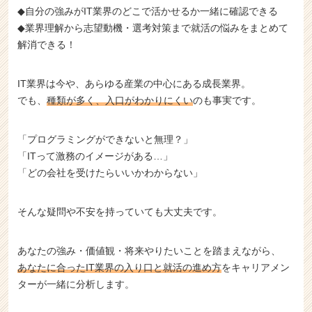
◆自分の強みがIT業界のどこで活かせるか一緒に確認できる
ア
◆業界理解から志望動機・選考対策まで就活の悩みをまとめて
キ
ャ
解消できる！
リ
ア
IT業界は今や、あらゆる産業の中心にある成長業界。
（C
でも、
種類が多く、入口がわかりにくい
のも事実です。
h
e
e
「プログラミングができないと無理？」
r
「ITって激務のイメージがある…」
C
「どの会社を受けたらいいかわからない」
a
r
e
そんな疑問や不安を持っていても大丈夫です。
e
r）
あなたの強み・価値観・将来やりたいことを踏まえながら、
あなたに合ったIT業界の入り口と就活の進め方
をキャリアメン
ターが一緒に分析します。