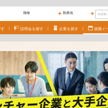
探す
説明会を
探す
企業を
探す
就職
イ