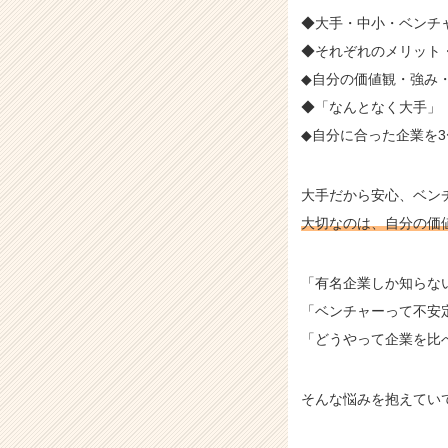
e
◆大手・中小・ベンチ
e
r
◆それぞれのメリット
C
◆自分の価値観・強み
a
◆「なんとなく大手」
r
e
◆自分に合った企業を
e
r）
大手だから安心、ベン
大切なのは、自分の価
「有名企業しか知らな
「ベンチャーって不安
「どうやって企業を比
そんな悩みを抱えてい