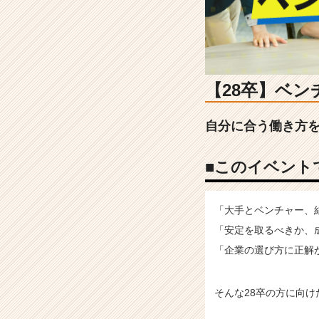
個
別
面
談
|
就
【28卒】ベ
活
イ
自分に合う働き方
ベ
ン
ト
■このイベント
な
ら
チ
「大手とベンチャー、
ア
「安定を取るべきか、
キ
ャ
「企業の選び方に正解
リ
ア
（C
そんな28卒の方に向け
h