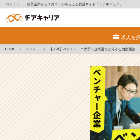
ベンチャー・成長企業からスカウトがもらえる就活サイト「チアキャリア」
【2
8
求人を
卒】
ベ
HOME
＞
イベント
＞
【28卒】ベンチャー？大手？企業選びが分かる個別面談
ン
チ
ャ
ー？
大
手？
企
業
選
び
が
分
か
る