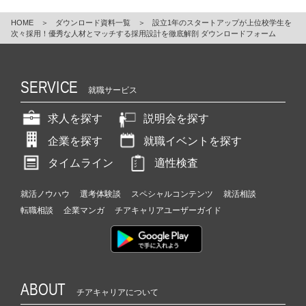
（６） 個人情報を与えなかった場合に生じる結果
HOME
＞
ダウンロード資料一覧
＞
設立1年のスタートアップが上位校学生を
ご本人様が当社に個人情報を提供されるかどうかは任意に
次々採用！優秀な人材とマッチする採用設計を徹底解剖 ダウンロードフォーム
よるものです。ただし、必要な項目をいただけない場合、
適切な対応ができない場合があります。
（７）保有個人データの開示等および問い合わせ窓口につ
いて
SERVICE
ご本人からの求めにより、当社が保有する保有個人データ
就職サービス
に関する開示、利用目的の通知、内容の訂正・追加または
削除、利用停止、消去および第三者提供の停止、第三者へ
の提供記録の開示(以下、開示等という)に応じます。
求人を探す
説明会を探す
開示等に応ずる窓口は、下記「当社の個人情報の取扱いに
関する苦情、相談等の問合せ先」を参照してください。
企業を探す
就職イベントを探す
（８）本人が容易に認識できない方法による個人情報の取
得
タイムライン
適性検査
当サイトでは、皆様がどのようなサービスや情報コンテン
ツに、どの程度興味を持たれているかを調査し、サイトの
改善等を行なうため、グーグル社のGoogleアナリティクス
就活ノウハウ
選考体験談
スペシャルコンテンツ
就活相談
を利用しています。Googleアナリティクスでは「クッキ
ー」によって匿名のトラフィックデータを収集していま
転職相談
企業マンガ
チアキャリアユーザーガイド
す。
Googleアナリティクスのプライバシーとデータの共有に関
しては、
こちら
をご覧ください。
また、ディスプレイ広告に対応するGoogleアナリティクス
の「ユーザー属性とインタレスト カテゴリに関するレポー
ト」機能を利用しています。これによりグーグル社のイン
タレストベース広告のデータや第三者のユーザーデータ
ABOUT
チアキャリアについて
（年齢、性別、興味や関心など）を収集し、サイトの改善
や適切な広告表示に利用しています。