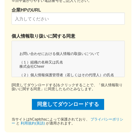
※日中繋がりやすい電話番号をご記入ください。
企業HPのURL
個人情報取り扱いに関する同意
お問い合わせにおける個人情報の取扱いについて
（１）組織の名称又は氏名
株式会社Cheer
（２）個人情報保護管理者（若しくはその代理人）の氏名
又は職名、所属及び連絡先
個人情報保護管理者：櫻井 学
[同意してダウンロードする]をクリックすることで、「個人情報取り
連絡先：info@cheercareer.jp
扱いに関する同意」に同意したものとみなします。
（３）個人情報の利用目的
お問い合わせいただいた内容に回答するため
（４）個人情報の第三者提供について
取得した個人情報は法令等による場合を除いて第三者に
提供することはありません。
当サイトはhCaptchaによって保護されており、
プライバシーポリシ
ー
と
利用規約(英語)
が適用されます。
（５）個人情報の取扱いの委託について
取得した個人情報の取扱いの全部又は、一部を
委託することはありません。