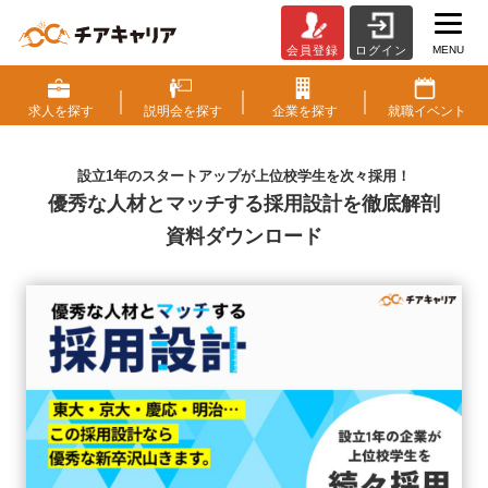
MENU
会員登録
ログイン
ホ
ワ
イ
求人を
探す
説明会を
探す
企業を
探す
就職
イベント
ト
ペ
ー
設立1年のスタートアップが上位校学生を次々採用！
パ
優秀な人材とマッチする
採用設計を徹底解剖
ー
資料ダウンロード
ダ
ウ
ン
ロ
ー
ド
フ
ォ
ー
ム