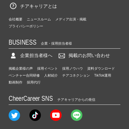
チアキャリアとは
なお、サイトユーザーの皆様はディスプレイ広告に対応す
るGoogleアナリティクス機能をオプトアウト（データ収集
を無効化）することや広告設定を使用してGoogleディスプ
レイネットワークで表示される広告をカスタマイズするこ
会社概要
ニュースルーム
メディア出演・掲載
とができます。グーグル社の情報「
Google アナリティク
プライバシーポリシー
ス オプトアウト アドオン
」、「
広告設定
」をご覧くださ
い。
（９）個人情報の安全管理措置について
BUSINESS
取得した個人情報については、漏洩、減失またはき損の防
企業・採用担当者様
止と是正、その他個人情報の安全管理のために必要かつ適
切な措置を講じます。
企業担当者様へ
掲載のお問い合わせ
お問合せへの回答後、取得した個人情報は当社内において
削除致します。
（10）個人情報保護方針
掲載企業様の声
採用イベント
採用ノウハウ
資料ダウンロード
当社ホームページの個人情報保護方針をご覧下さい。
ベンチャー合同研修
人材紹介
チアコネクション
TikTok運用
（11）当社の個人情報の取扱いに関する苦情、相談等の問
動画制作
採用代行
合せ先
窓口
個人情報問合わせ窓口
の名
称
CheerCareer SNS
連絡
窓口責任者：個人情報問合わせ係
チアキャリアからの発信
先
住所：東京都渋谷区本町2-33-2-3F
電子メール：info@cheercareer.jp
※土・日曜日、祝日、年末年始、ゴールデンウィーク
期間は翌営業日以降の対応とさせていただきます。