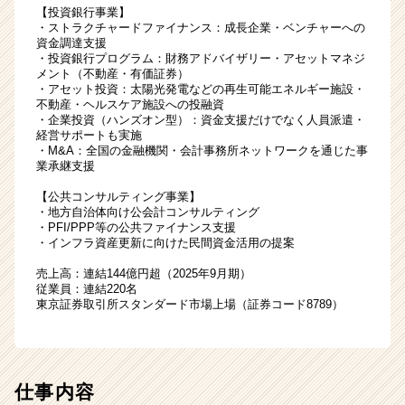
【投資銀行事業】
総
・ストラクチャードファイナンス：成長企業・ベンチャーへの
合
資金調達支援
職
・投資銀行プログラム：財務アドバイザリー・アセットマネジ
|
メント（不動産・有価証券）
・アセット投資：太陽光発電などの再生可能エネルギー施設・
ベ
不動産・ヘルスケア施設への投融資
ン
・企業投資（ハンズオン型）：資金支援だけでなく人員派遣・
チ
経営サポートも実施
ャ
・M&A：全国の金融機関・会計事務所ネットワークを通じた事
業承継支援
ー・
成
【公共コンサルティング事業】
長
・地方自治体向け公会計コンサルティング
企
・PFI/PPP等の公共ファイナンス支援
・インフラ資産更新に向けた民間資金活用の提案
業
か
売上高：連結144億円超（2025年9月期）
ら
従業員：連結220名
ス
東京証券取引所スタンダード市場上場（証券コード8789）
カ
ウ
ト
が
仕事内容
届