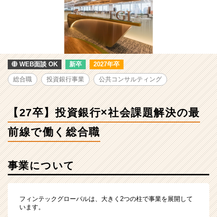
人
-
【27
卒】
投
資
銀
WEB面談 OK
新卒
2027年卒
行
総合職
投資銀行事業
公共コンサルティング
×
社
会
【27卒】投資銀行×社会課題解決の最
課
題
前線で働く総合職
解
決
の
事業について
最
前
線
で
フィンテックグローバルは、大きく2つの柱で事業を展開して
働
います。
く