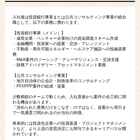
く
就
活
入社後は投資銀行事業または公共コンサルティング事業の総合
職として、以下の業務に携わります。
サ
イ
【投資銀行事業（メイン）】
ト
・成長企業・ベンチャー企業向けの資金調達スキーム作成
チ
・金融機関・投資家への提案・交渉・アレンジメント
・不動産・再生可能エネルギー・ヘルスケア施設への投融資業
ア
務
キ
・M&A案件のソーシング・デューデリジェンス・交渉支援
ャ
・財務アドバイザリー・アセットマネジメント業務
リ
【公共コンサルティング事業】
ア
・地方自治体の公会計・財政改革のコンサルティング
（CheerCareer）
・PFI/PPP案件の組成・提案
少数精鋭のチームで動くため、入社直後から案件の全工程に関
わる機会があります。
「決められた業務だけをこなす」のではなく、提案から実行ま
で一気通貫で関われるのが当社の特徴。
将来的には投資先企業への役員派遣・プロジェクトマネジメン
トなど、より上流の意思決定にも関与できるキャリアパスが開
かれています。