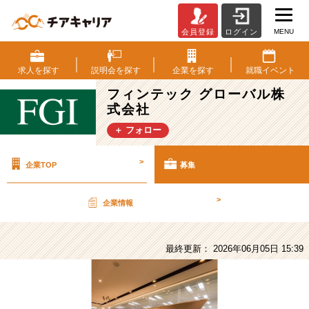
MENU
会員登録
ログイン
フ
ィ
ン
求人を
探す
説明会を
探す
企業を
探す
就職
イベント
テ
フィンテック グローバル株
ッ
式会社
ク
グ
＋ フォロー
ロ
ー
>
企業TOP
募集
バ
ル
株
>
企業情報
式
会
社
最終更新： 2026年06月05日 15:39
の
採
用/
求