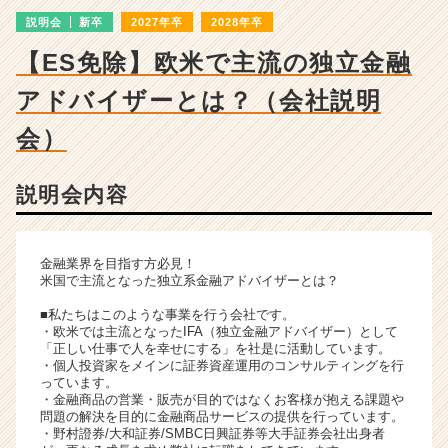
説
説明会
新卒
2027年卒
2028年卒
明
会
【ES免除】欧米で主流の独立金融
詳
細
アドバイザーとは？（会社説明
|
ベ
会）
ン
チ
説明会内容
ャ
ー・
成
長
金融業界を目指す方必見！
企
米国で主流となった独立系金融アドバイザーとは？
業
■私たちはこのような事業を行う会社です。
か
・欧米では主流となったIFA（独立金融アドバイザー）として
ら
「正しい仕事で人を幸せにする」を社是に活動しています。
ス
・個人投資家をメインに証券資産運用のコンサルティングを行
っています。
カ
・金融商品の営業・販売が目的ではなくお客様が抱える課題や
ウ
問題の解決を目的に金融商品サービスの提供を行っています。
ト
・野村證券/大和証券/SMBC日興証券等大手証券会社出身者
が