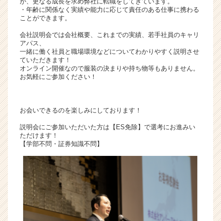
が、更なる成長を求め弊社に転職をしてきています。
届
・年齢に関係なく実績や能力に応じて責任のある仕事に携わる
ことができます。
く
就
会社説明会では会社概要、これまでの実績、若手社員のキャリ
活
アパス、
サ
一緒に働く社員と職場環境などについてわかりやすく説明させ
ていただきます！
イ
オンライン開催なので服装の決まりや持ち物等もありません。
ト
お気軽にご参加ください！
チ
ア
キ
お会いできるのを楽しみにしております！
ャ
リ
説明会にご参加いただいた方は【ES免除】で選考にお進みい
ア
ただけます！
【学部不問・証券知識不問】
（C
h
e
e
r
C
a
r