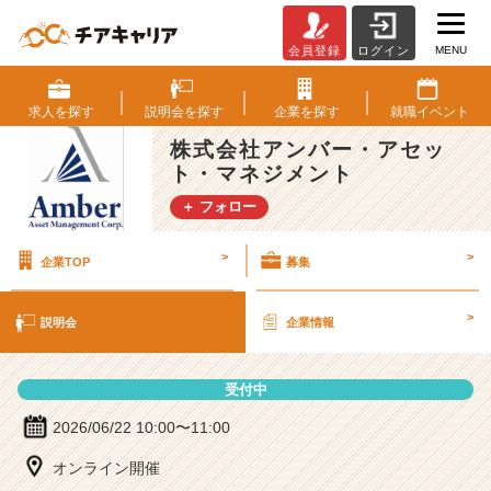
MENU
会員登録
ログイン
株
式
会
求人を
探す
説明会を
探す
企業を
探す
就職
イベント
社
株式会社アンバー・アセッ
ア
ト・マネジメント
ン
バ
＋ フォロー
ー・
ア
>
>
企業TOP
募集
セ
ッ
ト・
>
説明会
企業情報
マ
ネ
ジ
受付中
メ
ン
2026/06/22 10:00〜11:00
ト
オンライン開催
の