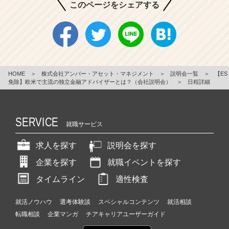
このページをシェアする
HOME
＞
株式会社アンバー・アセット・マネジメント
＞
説明会一覧
＞
【ES
免除】欧米で主流の独立金融アドバイザーとは？（会社説明会）
＞
日程詳細
SERVICE
就職サービス
求人を探す
説明会を探す
企業を探す
就職イベントを探す
タイムライン
適性検査
就活ノウハウ
選考体験談
スペシャルコンテンツ
就活相談
転職相談
企業マンガ
チアキャリアユーザーガイド