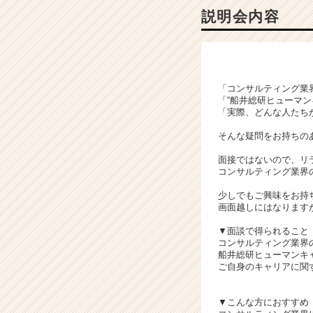
コ
説明会内容
ン
サ
ル
テ
ィ
「コンサルティング業
ン
「“船井総研ヒューマ
グ
「実際、どんな人たち
の
そんな疑問をお持ちの
説
明
面接ではないので、リ
会
コンサルティング業界
詳
少しでもご興味をお持
細
画面越しにはなります
|
ベ
▼面談で得られること
ン
コンサルティング業界
船井総研ヒューマンキ
チ
ご自身のキャリアに関
ャ
ー・
成
▼こんな方におすすめ