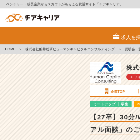
ベンチャー・成長企業からスカウトがもらえる就活サイト「チアキャリア」
株
式
求人を
会
社
HOME
＞
株式会社船井総研ヒューマンキャピタルコンサルティング
＞
説明会一
船
井
総
株式
研
＋ フ
ヒ
ュ
ー
企業TOP
マ
ン
ミートアップ
学生
2
キ
【27卒】30
ャ
ピ
アル面談」の
タ
ル