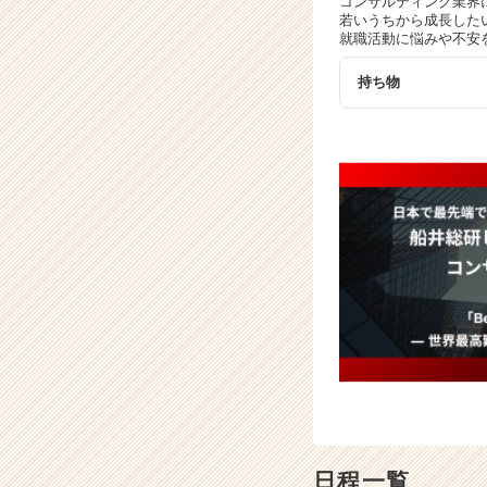
コンサルティング業界
長
若いうちから成長した
企
就職活動に悩みや不安
業
か
持ち物
ら
ス
カ
ウ
ト
が
届
く
就
活
サ
イ
ト
チ
ア
キ
ャ
日程一覧
リ