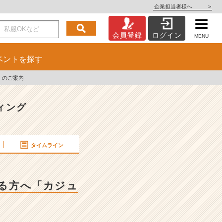
企業担当者様へ
>
会員登録
ログイン
MENU
ベント
を探す
」のご案内
ィング
タイムライン
ある方へ「カジュ