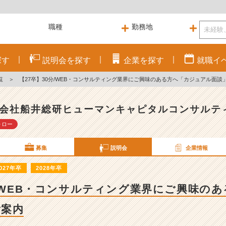
探す
説明会を
探す
企業を
探す
就職
イ
覧
＞
【27卒】30分/WEB・コンサルティング業界にご興味のある方へ「カジュアル面談
会社船井総研ヒューマンキャピタルコンサルテ
ォロー
募集
説明会
企業情報
027年卒
2028年卒
分/WEB・コンサルティング業界にご興味の
ご案内