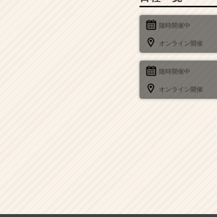
ア
（C
随時開催中
h
e
オンライン開催
e
r
C
随時開催中
a
オンライン開催
r
e
e
r）