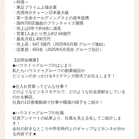
＜特徴＞
く
・東証プライム上場企業
就
・売買仲介チェーン日本最大級
・第一生命ホールディングスとの資本提携
活
・国内700店舗超のフランチャイズ展開
サ
・売上は5年で約4倍に成長
イ
・営業1人あたり売上約2.64億円
ト
・最高月収1,400万円
・売上高：647.3億円（2025年6月期 グループ連結）
チ
・従業員：663名（2025年6月現在 グループ合計）
ア
キ
【説明会概要】
ャ
◆ハウスドゥグループのはじまり
私たちハウスドゥグループの創業秘話や
リ
ビジョンのきっかけを4コママンガ形式でお伝えします！
ア
（C
◆仕入れ営業ってどんな仕事？
h
どのようなビジネスモデルで、どのような社会貢献をしている
のかを解説。
e
社員の1日密着動画で仕事や職場の様子をご紹介！
e
r
◆ハウスドゥグループの社風
C
社員アンケートの結果より、社風を見える化してご紹介しま
a
す！
会社の好きなところや学生時代とのギャップなどホンネが分か
r
る内容です★
e