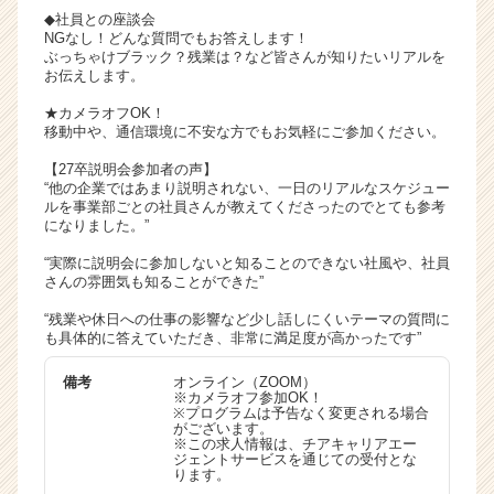
e
◆社員との座談会
r）
NGなし！どんな質問でもお答えします！
ぶっちゃけブラック？残業は？など皆さんが知りたいリアルを
お伝えします。
★カメラオフOK！
移動中や、通信環境に不安な方でもお気軽にご参加ください。
【27卒説明会参加者の声】
“他の企業ではあまり説明されない、一日のリアルなスケジュー
ルを事業部ごとの社員さんが教えてくださったのでとても参考
になりました。”
“実際に説明会に参加しないと知ることのできない社風や、社員
さんの雰囲気も知ることができた”
“残業や休日への仕事の影響など少し話しにくいテーマの質問に
も具体的に答えていただき、非常に満足度が高かったです”
備考
オンライン（ZOOM）
※カメラオフ参加OK！
※プログラムは予告なく変更される場合
がございます。
※この求人情報は、チアキャリアエー
ジェントサービスを通じての受付とな
ります。