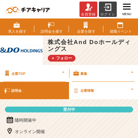
MENU
会員登録
ログイン
株
式
会
求人を
探す
説明会を
探す
企業を
探す
就職
イベント
社
株式会社And Doホールディ
A
ングス
n
d
＋ フォロー
D
o
>
>
企業TOP
募集
ホ
ー
ル
>
説明会
企業情報
デ
ィ
ン
受付中
グ
ス
随時開催中
の
オンライン開催
説