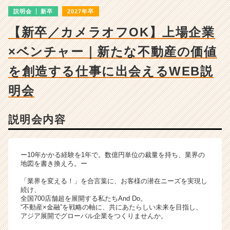
明
説明会
新卒
2027年卒
会
詳
【新卒／カメラオフOK】上場企業
細
|
×ベンチャー｜新たな不動産の価値
ベ
ン
を創造する仕事に出会えるWEB説
チ
明会
ャ
ー・
成
説明会内容
長
企
業
か
ー10年かかる経験を1年で。数億円単位の裁量を持ち、業界の
地図を書き換えろ。ー
ら
ス
「業界を変える！」を合言葉に、お客様の潜在ニーズを実現し
カ
続け、
ウ
全国700店舗超を展開する私たちAnd Do。
“不動産×金融”を戦略の軸に、共にあたらしい未来を目指し、
ト
アジア展開でグローバル企業をつくりませんか。
が
届