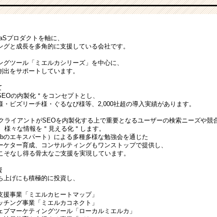
、SaaSプロダクトを軸に、
ィングと成長を多角的に支援している会社です。
ングツール「ミエルカシリーズ」を中心に、
創出をサポートしています。
て
SEOの内製化＂をコンセプトとし、
・ビズリーチ様・ぐるなび様等、2,000社超の導入実績があります。
、クライアントがSEOを内製化する上で重要となるユーザーの検索ニーズや競合
等、様々な情報を＂見える化＂します。
ebのエキスパート）による多種多様な勉強会を通じた
マーケター育成、コンサルティングもワンストップで提供し、
yだからこそなし得る骨太なご支援を実現しています。
資
ち上げにも積極的に投資し、
支援事業「ミエルカヒートマップ」
マッチング事業「ミエルカコネクト」
ェブマーケティングツール「ローカルミエルカ」