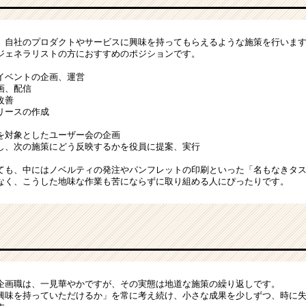
、自社のプロダクトやサービスに興味を持ってもらえるような施策を行いま
ジェネラリストの方におすすめのポジションです。
イベントの企画、運営
画、配信
改善
リースの作成
を対象としたユーザー会の企画
し、次の施策にどう反映するかを役員に提案、実行
ても、中にはノベルティの発注やパンフレットの印刷といった「名もなきタ
なく、こうした地味な作業も苦にならずに取り組める人にぴったりです。
企画職は、一見華やかですが、その実態は地道な施策の繰り返しです。
興味を持っていただけるか」を常に考え続け、小さな成果を少しずつ、時に