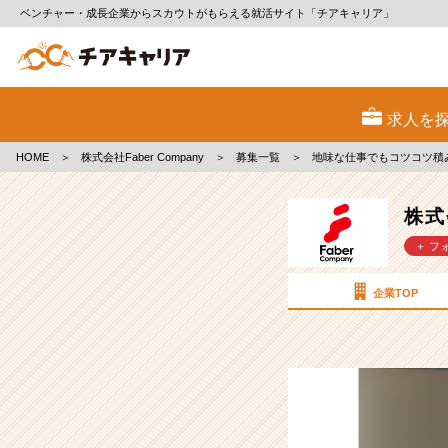
ベンチャー・成長企業からスカウトがもらえる就活サイト「チアキャリア」
株
式
求人を
会
社
HOME
＞
株式会社Faber Company
＞
募集一覧
＞
地味な仕事でもコツコツ積
Faber
Company
の
株式
採
＋ フ
用/
求
人
企業TOP
-
地
味
な
仕
事
で