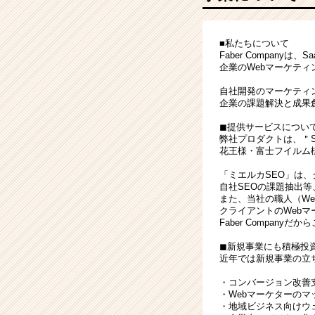
テ
ィ
ン
■私たちについて
グ・
Faber Companyは
企
企業のWebマーケテ
画-
|
自社開発のマーケティ
企業の課題解決と成果
ベ
ン
◼︎提供サービスについ
チ
弊社プロダクトは、＂
ャ
花王様・富士フイルム様
ー・
「ミエルカSEO」は
成
自社SEOの課題抽出
長
また、当社の職人（W
企
クライアントのWeb
Faber Compan
業
か
◼︎新規事業にも積極投
ら
近年では新規事業の立
ス
・コンバージョン改善
カ
・Webマーケターの
ウ
・地域ビジネス向けウ
ト