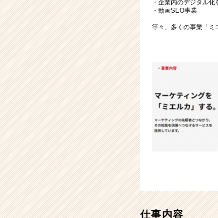
・企業内のデジタル化
が
・動画SEO事業
届
等々、多くの事業「ミ
く
就
活
サ
イ
ト
チ
ア
キ
ャ
リ
ア
（CheerCareer）
仕事内容