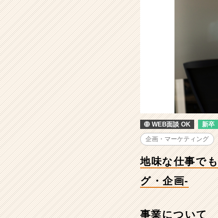
も
コ
ツ
コ
ツ
積
み
重
ね
ら
れ
る
WEB面談 OK
新卒
人
に
企画・マーケティング
お
す
地味な仕事でも
す
め！-
グ・企画-
マ
ー
ケ
事業について