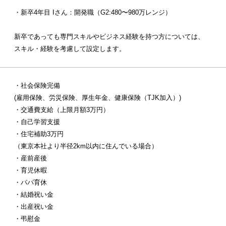
・新卒4年目 Iさん：開発職（G2:480〜980万レンジ）
新卒であっても専門スキルやビジネス経験を持つ方については、
スキル・経験を考慮して設定します。
・社会保険完備
(雇用保険、労災保険、厚生年金、健康保険（TJK加入）)
・交通費支給（上限月額3万円）
・自己学習支援
・住宅補助3万円
（東京本社より半径2km以内に住んでいる場合）
・産前産後
・育児休暇
・パパ育休
・結婚祝い金
・出産祝い金
・弔慰金