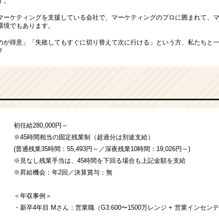
す。
マーケティングを支援している会社で、マーケティングのプロに囲まれて、
環境でもあります。
のが得意」「失敗してもすぐに切り替えて次に行ける」という方、私たちと
？
初任給280,000円～
※45時間相当の固定残業制（超過分は別途支給）
(普通残業35時間：55,493円～／深夜残業10時間：19,026円～)
※見なし残業手当は、45時間を下回る場合も上記金額を支給
※昇給機会：年2回／決算賞与：無
＜年収事例＞
・新卒4年目 Mさん：営業職（G3:600〜1500万レンジ + 営業インセン