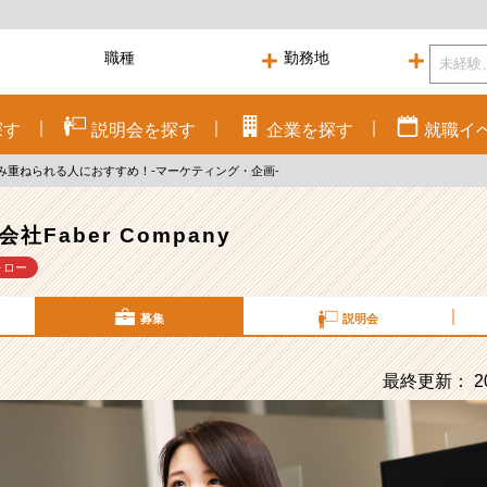
探す
説明会を
探す
企業を
探す
就職
イ
み重ねられる人におすすめ！-マーケティング・企画-
会社Faber Company
ォロー
募集
説明会
最終更新： 20