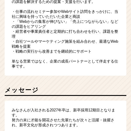
の課題を解決するための提案・支援を行います。
・仕事の流れセミナー参加やWebサイト訪問をきっかけに、当
社に興味を持っていただいた企業と商談
・「Webからの集客が伸びない」「売上につながらない」など
の課題をヒアリング
・経営者や事業責任者と定期的に打ち合わせを行い、課題を整
理
・自社ツールやマーケティング施策を組み合わせ、最適なWeb
戦略を提案
・戦略の実行から改善までを継続的にサポート
単なる営業ではなく、企業の成長パートナーとして伴走する仕
事です。
メッセージ
みなさんが入社される2027年卒は、新卒採用12期目となりま
す。
努力の末に才能を開花させた先輩たちが次々と活躍・抜擢さ
れ、新卒文化が形成されつつあります。