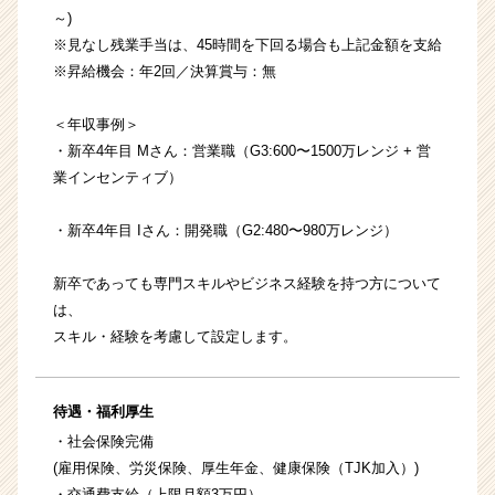
～)
※見なし残業手当は、45時間を下回る場合も上記金額を支給
※昇給機会：年2回／決算賞与：無
＜年収事例＞
・新卒4年目 Mさん：営業職（G3:600〜1500万レンジ + 営
業インセンティブ）
・新卒4年目 Iさん：開発職（G2:480〜980万レンジ）
新卒であっても専門スキルやビジネス経験を持つ方について
は、
スキル・経験を考慮して設定します。
待遇・福利厚生
・社会保険完備
(雇用保険、労災保険、厚生年金、健康保険（TJK加入）)
・交通費支給（上限月額3万円）