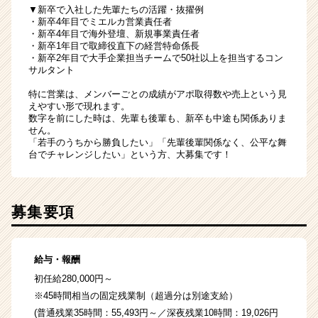
▼新卒で入社した先輩たちの活躍・抜擢例
・新卒4年目でミエルカ営業責任者
・新卒4年目で海外登壇、新規事業責任者
・新卒1年目で取締役直下の経営特命係長
・新卒2年目で大手企業担当チームで50社以上を担当するコン
サルタント
特に営業は、メンバーごとの成績がアポ取得数や売上という見
えやすい形で現れます。
数字を前にした時は、先輩も後輩も、新卒も中途も関係ありま
せん。
「若手のうちから勝負したい」「先輩後輩関係なく、公平な舞
台でチャレンジしたい」という方、大募集です！
募集要項
給与・報酬
初任給280,000円～
※45時間相当の固定残業制（超過分は別途支給）
(普通残業35時間：55,493円～／深夜残業10時間：19,026円