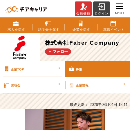
MENU
会員登録
ログイン
株
式
会
求人を
探す
説明会を
探す
企業を
探す
就職
イベント
社
Faber
株式会社Faber Company
Company
＋ フォロー
の
採
用/
>
企業TOP
募集
求
人
-
>
>
説明会
企業情報
若
手
の
最終更新： 2026年08月04日 18:11
う
ち
か
ら