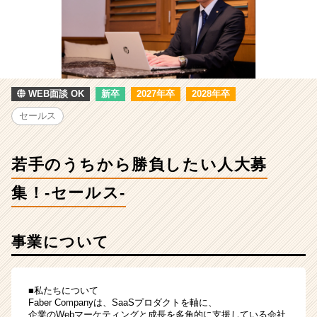
勝
負
し
た
い
人
大
WEB面談 OK
新卒
2027年卒
2028年卒
募
セールス
集！-
セ
ー
若手のうちから勝負したい人大募
ル
ス-
集！-セールス-
|
ベ
ン
事業について
チ
ャ
ー・
成
■私たちについて
長
Faber Companyは、SaaSプロダクトを軸に、
企業のWebマーケティングと成長を多角的に支援している会社
企