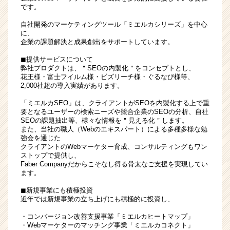
です。
業
か
自社開発のマーケティングツール「ミエルカシリーズ」を中心
ら
に、
ス
企業の課題解決と成果創出をサポートしています。
カ
◼︎提供サービスについて
ウ
弊社プロダクトは、＂SEOの内製化＂をコンセプトとし、
ト
花王様・富士フイルム様・ビズリーチ様・ぐるなび様等、
が
2,000社超の導入実績があります。
届
「ミエルカSEO」は、クライアントがSEOを内製化する上で重
く
要となるユーザーの検索ニーズや競合企業のSEOの分析、自社
就
SEOの課題抽出等、様々な情報を＂見える化＂します。
活
また、当社の職人（Webのエキスパート）による多種多様な勉
強会を通じた
サ
クライアントのWebマーケター育成、コンサルティングもワン
イ
ストップで提供し、
ト
Faber Companyだからこそなし得る骨太なご支援を実現してい
チ
ます。
ア
◼︎新規事業にも積極投資
キ
近年では新規事業の立ち上げにも積極的に投資し、
ャ
リ
・コンバージョン改善支援事業「ミエルカヒートマップ」
ア
・Webマーケターのマッチング事業「ミエルカコネクト」