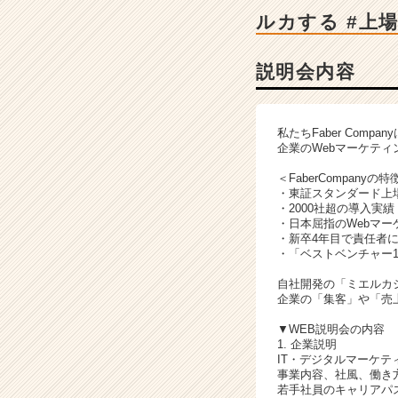
明
ルカする #上
会
詳
細
説明会内容
|
ベ
ン
私たちFaber Comp
チ
企業のWebマーケテ
ャ
ー・
＜FaberCompanyの特
・東証スタンダード上場
成
・2000社超の導入実
長
・日本屈指のWebマー
企
・新卒4年目で責任者
業
・「ベストベンチャー1
か
自社開発の「ミエルカ
ら
企業の「集客」や「売
ス
カ
▼WEB説明会の内容
1. 企業説明
ウ
IT・デジタルマーケテ
ト
事業内容、社風、働き
が
若手社員のキャリアパ