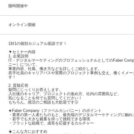
随時開催中
オンライン開催
1対1の個別カジュアル面談です！
▼セミナー内容
1. 企業説明
IT・デジタルマーケティングのプロフェッショナルとしてのFaber Com
ニー）について、
事業内容、社風、働き方などを詳しくご紹介します。
若手社員のキャリアパスや実際のプロジェクト事例も交え、働くイメー
す！
2. 質疑応答
疑問にじっくりお答えします。
入社後のキャリア、プロジェクトの進め方、社内の雰囲気など、
気になることを何でも質問してください！
もちろん、就活のご相談も大歓迎です🌝
★Faber Company（ファベルカンパニー）のポイント
・業界の第一人者たちのもと、最先端のデジタルマーケティングに触れ
・若手でも大きな裁量を持って挑戦できる環境
・フラットな組織で、成長を応援するカルチャー
★こんな方におすすめ