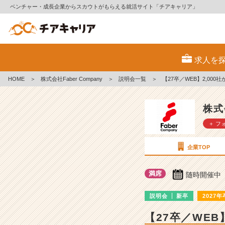
ベンチャー・成長企業からスカウトがもらえる就活サイト「チアキャリア」
株
式
求人を
会
社
HOME
＞
株式会社Faber Company
＞
説明会一覧
＞
【27卒／WEB】2,0
F
a
b
株式
e
＋ フ
r
C
o
企業TOP
m
p
満席
随時開催中
a
n
説明会
新卒
2027年
y
の
【27卒／WE
説