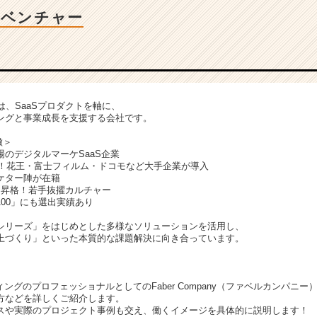
場ベンチャー
anyは、SaaSプロダクトを軸に、
ィングと事業成長を支援する会社です。
徴＞
のデジタルマーケSaaS企業
績！花王・富士フィルム・ドコモなど大手企業が導入
ケター陣が在籍
に昇格！若手抜擢カルチャー
00」にも選出実績あり
シリーズ」をはじめとした多様なソリューションを活用し、
上づくり」といった本質的な課題解決に向き合っています。
ィングのプロフェッショナルとしてのFaber Company（ファベルカンパニー
方などを詳しくご紹介します。
スや実際のプロジェクト事例も交え、働くイメージを具体的に説明します！