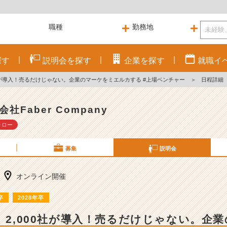
探す
説明会を
探す
企業を
探す
就職
イ
00社が導入！売るだけじゃない。企業のマーケをミエルカする #上場ベンチャー
＞
日程詳細
会社Faber Company
ォロー
募集
説明会
オンライン開催
卒
2028年卒
B】2,000社が導入！売るだけじゃない。企