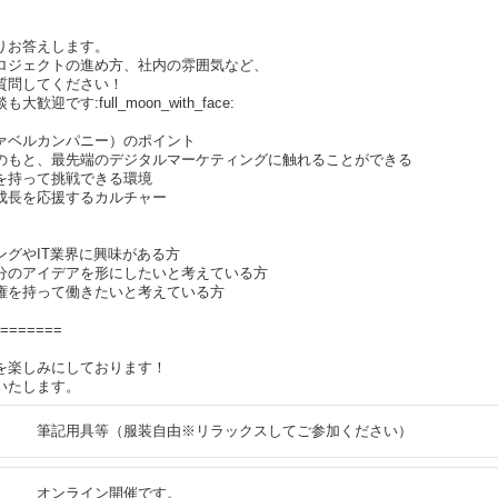
りお答えします。
ロジェクトの進め方、社内の雰囲気など、
質問してください！
迎です:full_moon_with_face:
y（ファベルカンパニー）のポイント
のもと、最先端のデジタルマーケティングに触れることができる
を持って挑戦できる環境
成長を応援するカルチャー
ングやIT業界に興味がある方
分のアイデアを形にしたいと考えている方
権を持って働きたいと考えている方
=======
を楽しみにしております！
いたします。
筆記用具等（服装自由※リラックスしてご参加ください）
オンライン開催です。