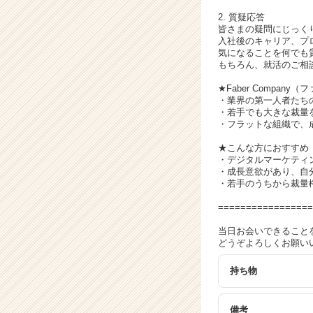
届
く
2. 質疑応答
皆さまの疑問にじっく
就
入社後のキャリア、プ
活
気になることを何でも
サ
もちろん、就活のご相談も大歓
イ
★Faber Compan
ト
・業界の第一人者たち
チ
・若手でも大きな裁量
ア
・フラットな組織で、
キ
★こんな方におすすめ
ャ
・デジタルマーケティ
リ
・成長意欲があり、自
ア
・若手のうちから裁量
（C
=================
h
e
当日お会いできること
e
どうぞよろしくお願い
r
C
持ち物
a
r
備考
e