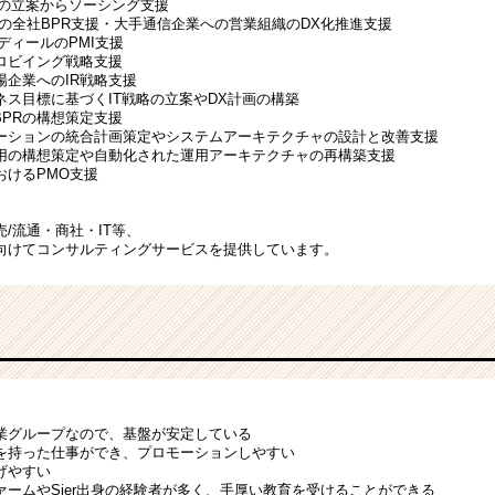
略の立案からソーシング支援
の全社BPR支援・大手通信企業への営業組織のDX化推進支援
ディールのPMI支援
ロビイング戦略支援
場企業へのIR戦略支援
ス目標に基づくIT戦略の立案やDX計画の構築
BPRの構想策定支援
ーションの統合計画策定やシステムアーキテクチャの設計と改善支援
用の構想策定や自動化された運用アーキテクチャの再構築支援
おけるPMO支援
/流通・商社・IT等、
向けてコンサルティングサービスを提供しています。
業グループなので、基盤が安定している
を持った仕事ができ、プロモーションしやすい
げやすい
ームやSier出身の経験者が多く、手厚い教育を受けることができる