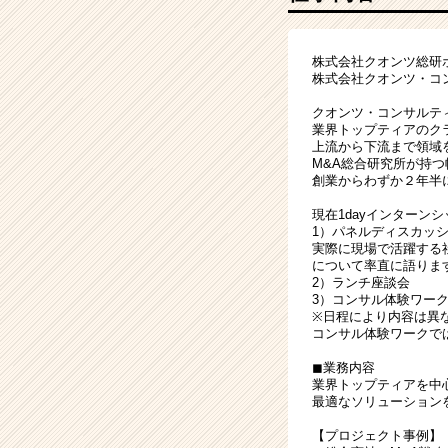
く
就
活
株式会社クオンツ総研
サ
株式会社クオンツ・コン
イ
クオンツ・コンサルテ
ト
業界トップティアのクラ
チ
上流から下流まで領域
ア
M&A総合研究所が持
キ
創業からわずか２年半
ャ
現在1dayインターン
リ
1）パネルディスカッ
ア
実際に現場で活躍する
（CheerCareer）
について率直に語りま
2）ランチ座談会
3）コンサル体験ワー
※日程により内容は異
コンサル体験ワークで
◼︎業務内容
業界トップティアを中
最適なソリューション
【プロジェクト事例】