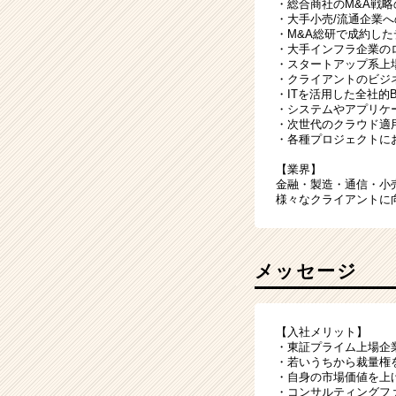
・総合商社のM&A戦
・大手小売/流通企業へ
・M&A総研で成約した
・大手インフラ企業の
・スタートアップ系上
・クライアントのビジネ
・ITを活用した全社的
・システムやアプリケ
・次世代のクラウド適
・各種プロジェクトに
【業界】
金融・製造・通信・小売
様々なクライアントに
メッセージ
【入社メリット】
・東証プライム上場企
・若いうちから裁量権
・自身の市場価値を上
・コンサルティングファ