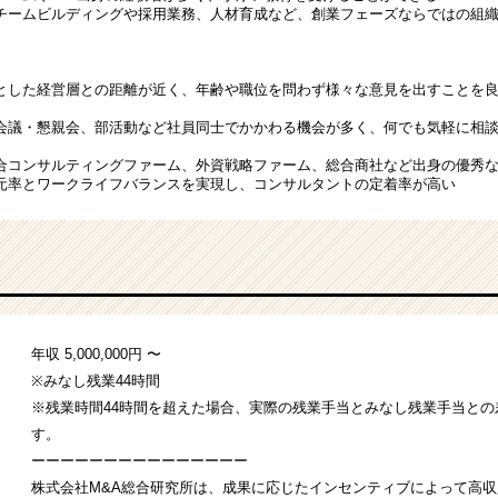
チームビルディングや採用業務、人材育成など、創業フェーズならではの組
とした経営層との距離が近く、年齢や職位を問わず様々な意見を出すことを
会議・懇親会、部活動など社員同士でかかわる機会が多く、何でも気軽に相
合コンサルティングファーム、外資戦略ファーム、総合商社など出身の優秀
元率とワークライフバランスを実現し、コンサルタントの定着率が高い
年収 5,000,000円 〜
※みなし残業44時間
※残業時間44時間を超えた場合、実際の残業手当とみなし残業手当と
す。
ーーーーーーーーーーーーーーー
株式会社M&A総合研究所は、成果に応じたインセンティブによって高