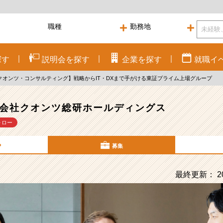
探す
説明会を
探す
企業を
探す
就職
イ
クオンツ・コンサルティング】戦略からIT・DXまで手がける東証プライム上場グループ
会社クオンツ総研ホールディングス
ォロー
P
募集
最終更新： 20