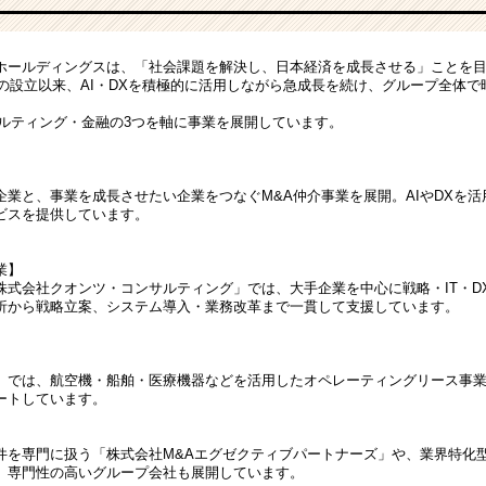
ホールディングスは、「社会課題を解決し、日本経済を成長させる」ことを
年の設立以来、AI・DXを積極的に活用しながら急成長を続け、グループ全体で
。
サルティング・金融の3つを軸に事業を展開しています。
企業と、事業を成長させたい企業をつなぐM&A仲介事業を展開。AIやDXを
ビスを提供しています。
業】
株式会社クオンツ・コンサルティング」では、大手企業を中心に戦略・IT・DX
析から戦略立案、システム導入・業務改革まで一貫して支援しています。
」では、航空機・船舶・医療機器などを活用したオペレーティングリース事
ートしています。
件を専門に扱う「株式会社M&Aエグゼクティブパートナーズ」や、業界特化型
、専門性の高いグループ会社も展開しています。