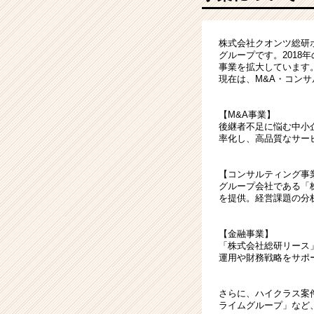
グ】
戦
略
株式会社クオンツ総研
か
グループです。2018
ら
事業を拡大しています
IT・
現在は、M&A・コン
DX
ま
【M&A事業】
で
後継者不足に悩む中小
手
率化し、高品質なサー
が
け
【コンサルティング事
る
グループ会社である「
東
を提供。経営課題の分
証
プ
【金融事業】
ラ
「株式会社総研リース
イ
運用や財務戦略をサポ
ム
上
さらに、ハイクラス案
場
ライムグループ」など
グ