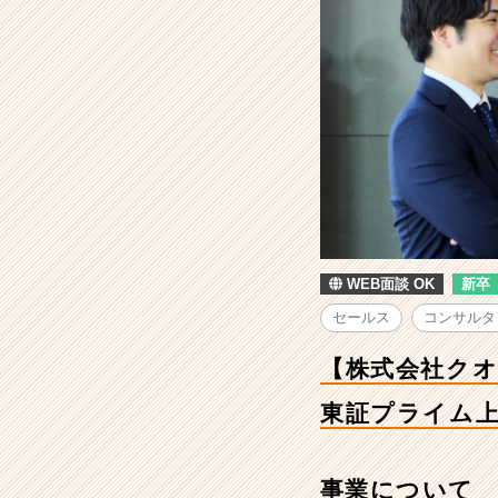
の
採
用/
求
人
-
【株
式
会
社
ク
オ
WEB面談 OK
新卒
ン
ツ・
セールス
コンサルタ
コ
ン
【株式会社クオ
サ
ル
東証プライム
テ
ィ
ン
事業について