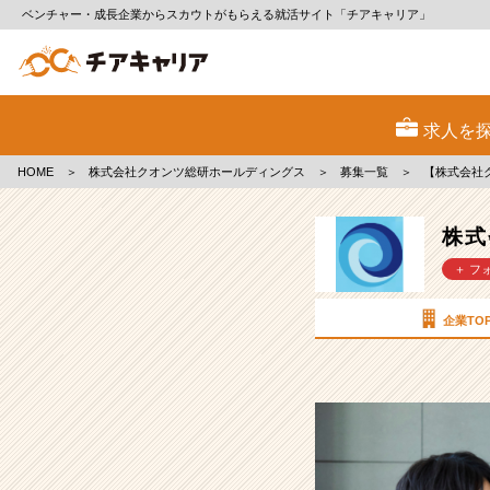
ベンチャー・成長企業からスカウトがもらえる就活サイト「チアキャリア」
株
式
求人を
会
社
HOME
＞
株式会社クオンツ総研ホールディングス
＞
募集一覧
＞
【株式会社
ク
オ
ン
株式
ツ
＋ フ
総
研
ホ
企業TO
ー
ル
デ
ィ
ン
グ
ス