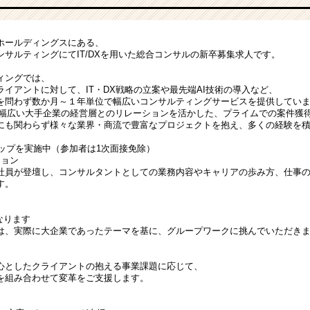
ホールディングスにある、
サルティングにてIT/DXを用いた総合コンサルの新卒募集求人です。
ィングでは、
イアントに対して、IT・DX戦略の立案や最先端AI技術の導入など、
を問わず数か月～１年単位で幅広いコンサルティングサービスを提供してい
つ幅広い大手企業の経営層とのリレーションを活かした、プライムでの案件獲
にも関わらず様々な業界・商流で豊富なプロジェクトを抱え、多くの経験を
シップを実施中（参加者は1次面接免除）
ション
社員が登壇し、コンサルタントとしての業務内容やキャリアの歩み方、仕事
す。
ク
なります
は、実際に大企業であったテーマを基に、グループワークに挑んでいただき
心としたクライアントの抱える事業課題に応じて、
を組み合わせて変革をご支援します。