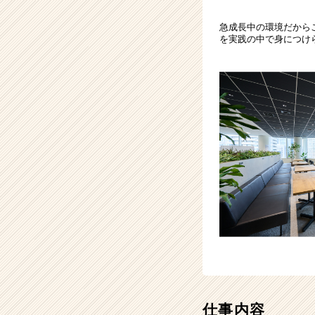
ル
ー
急成長中の環境だから
を実践の中で身につけ
プ
|
ベ
ン
チ
ャ
ー・
成
長
企
業
か
ら
ス
カ
ウ
ト
が
仕事内容
届