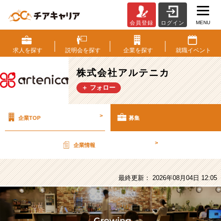
MENU
会員登録
ログイン
株
式
会
求人を
探す
説明会を
探す
企業を
探す
就職
イベント
社
ア
株式会社アルテニカ
ル
＋ フォロー
テ
ニ
カ
>
企業TOP
募集
の
採
用/
>
企業情報
求
人
-
最終更新： 2026年08月04日 12:05
【イ
ン
フ
ラ