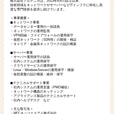
株式会社アルテニカは、2013年4月の設立以来、
取
技術領域をネットワークやサーバーなどITインフラに特化し高
度な専門技術を提供し続けています。
得
可
＜事業概要＞
｜
◼︎ネットワーク事業
資
・データセンター運用の一括請負
・ネットワークの運用監視
格
・VPN回線・ファイアウォールの運用保守
取
・仮想ネットワーク（SDN等）の開発・検証
得
・キャリア・金融系ネットワークの設計構築
で
◼︎サーバー事業
月
・サーバー運用保守の請負
最
・社内システムの運用保守
大
・クラウドサービスの運用保守
5
・Linux・WindowsServerの運用保守・構築
万
・仮想基盤の設計構築・維持・保守
円
◼︎テクニカルサポート事業
昇
・社内システムの運用支援（PMO補佐）
給！
・ネットワーク機器のキッティング
|
・アプライアンス製品のテクニカルサポート
・社内ヘルプデスク など
ベ
ン
＜主な取引先＞
チ
・NECネッツエスアイ株式会社