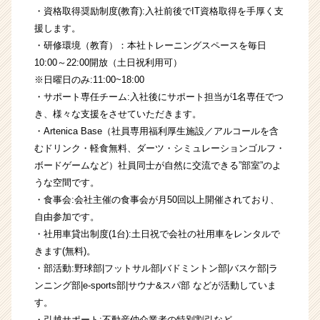
・資格取得奨励制度(教育):入社前後でIT資格取得を手厚く支
援します。
・研修環境（教育）：本社トレーニングスペースを毎日
10:00～22:00開放（土日祝利用可）
※日曜日のみ:11:00~18:00
・サポート専任チーム:入社後にサポート担当が1名専任でつ
き、様々な支援をさせていただきます。
・Artenica Base（社員専用福利厚生施設／アルコールを含
むドリンク・軽食無料、ダーツ・シミュレーションゴルフ・
ボードゲームなど）社員同士が自然に交流できる”部室”のよ
うな空間です。
・食事会:会社主催の食事会が月50回以上開催されており、
自由参加です。
・社用車貸出制度(1台):土日祝で会社の社用車をレンタルで
きます(無料)。
・部活動:野球部|フットサル部|バドミントン部|バスケ部|ラ
ンニング部|e-sports部|サウナ&スパ部 などが活動していま
す。
・引越サポート:不動産仲介業者の特別割引など