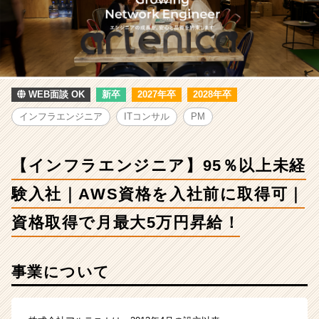
エ
ン
ジ
ニ
ア】
95％
以
WEB面談 OK
新卒
2027年卒
2028年卒
上
インフラエンジニア
ITコンサル
PM
未
経
験
【インフラエンジニア】95％以上未経
入
社
験入社｜AWS資格を入社前に取得可｜
｜
AWS
資格取得で月最大5万円昇給！
資
格
を
事業について
入
社
前
に