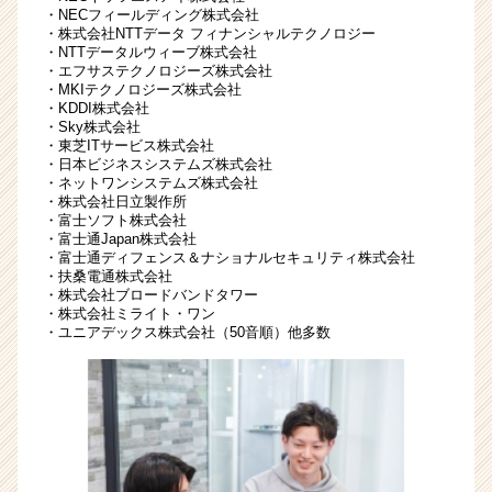
ャ
・NECフィールディング株式会社
・株式会社NTTデータ フィナンシャルテクノロジー
ー・
・NTTデータルウィーブ株式会社
成
・エフサステクノロジーズ株式会社
長
・MKIテクノロジーズ株式会社
企
・KDDI株式会社
・Sky株式会社
業
・東芝ITサービス株式会社
か
・日本ビジネスシステムズ株式会社
ら
・ネットワンシステムズ株式会社
ス
・株式会社日立製作所
カ
・富士ソフト株式会社
・富士通Japan株式会社
ウ
・富士通ディフェンス＆ナショナルセキュリティ株式会社
ト
・扶桑電通株式会社
が
・株式会社ブロードバンドタワー
届
・株式会社ミライト・ワン
・ユニアデックス株式会社（50音順）他多数
く
就
活
サ
イ
ト
チ