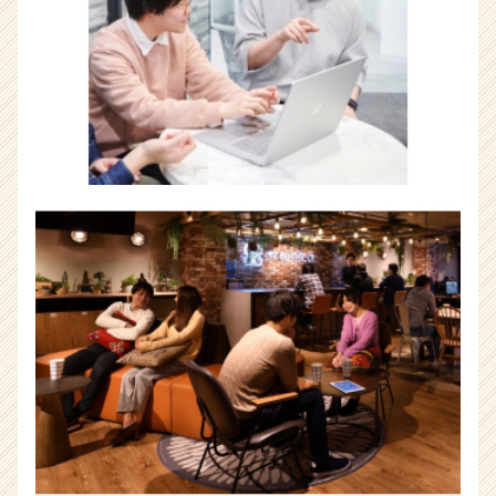
ア
キ
ャ
リ
ア
（CheerCareer）