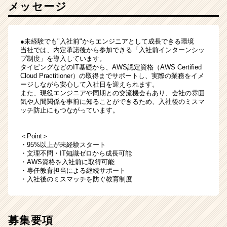
メッセージ
●未経験でも"入社前"からエンジニアとして成長できる環境
当社では、内定承諾後から参加できる「入社前インターンシッ
プ制度」を導入しています。
タイピングなどのIT基礎から、AWS認定資格（AWS Certified
Cloud Practitioner）の取得までサポートし、実際の業務をイメ
ージしながら安心して入社日を迎えられます。
また、現役エンジニアや同期との交流機会もあり、会社の雰囲
気や人間関係を事前に知ることができるため、入社後のミスマ
ッチ防止にもつながっています。
＜Point＞
・95%以上が未経験スタート
・文理不問・IT知識ゼロから成長可能
・AWS資格を入社前に取得可能
・専任教育担当による継続サポート
・入社後のミスマッチを防ぐ教育制度
募集要項