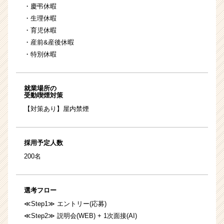
・慶弔休暇
・生理休暇
・育児休暇
・産前&産後休暇
・特別休暇
就業場所の
受動喫煙対策
【対策あり】屋内禁煙
採用予定人数
200名
選考フロー
≪Step1≫ エントリー(応募)
≪Step2≫ 説明会(WEB) + 1次面接(AI)