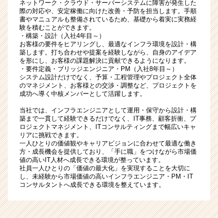
ネットワーク・クラウド・サーバーシステムに障害が発生した
際の対応や、安定稼働に向けた改善・予防を担当します。手順
書やマニュアルも整備されているため、基礎から着実に実務経
験を積むことができます。
・構築・設計（入社4年目～）
お客様の要件をヒアリングし、最適なインフラ環境を設計・構
築します。打ち合わせや提案を経験しながら、自身のアイデア
を形にし、お客様の課題解決に貢献できるようになります。
・要件定義・ブリッジエンジニア・PM（入社8年目～）
システム設計だけでなく、予算・工程管理やプロジェクト全体
のマネジメント、お客様との交渉・調整など、プロジェクトを
成功へ導く中核メンバーとして活躍します。
当社では、インフラエンジニアとして運用・保守から設計・構
築まで一貫して経験できるだけでなく、IT事務、顧客折衝、プ
ロジェクトマネジメント、ITコンサルティングまで幅広いキャ
リアに挑戦できます。
一人ひとりの価値観やキャリアビジョンに合わせて最適な働き
方・成長機会を提供しており、「手に職」をつけながら市場価
値の高いIT人材へ成長できる環境が整っています。
社員一人ひとりの「価値の最大化」を実現することを大切に
し、未経験から市場価値の高いインフラエンジニア・PM・IT
コンサルタントへ成長できる環境を整えています。