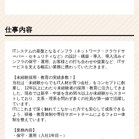
仕事内容
ITシステムの基盤となるインフラ（ネットワーク・クラウドサ
ーバー・セキュリティなど）の設計・構築・導入、導入済みイ
ンフラの保守・運用、お客様との打ち合わせや提案など、ITサ
ービスを支える幅広い業務に携わっていただきます。
【未経験採用・教育の実績多数！】
当社は「未経験からでもIT人材が育つ会社」をコンセプトに創
業し、12年以上にわたり未経験者の採用・教育に注力してきま
した。現在では新卒・中途を含め95％以上が未経験からスター
トしており、文系・理系を問わず多くの社員が第一線で活躍し
ています。
ITにこれまで深く触れてこなかった方でも安心して成長できる
よう、研修・教育体制や専任サポートチームによるフォロー体
制を整えています。
【業務内容】
・保守・運用（入社1年目～）