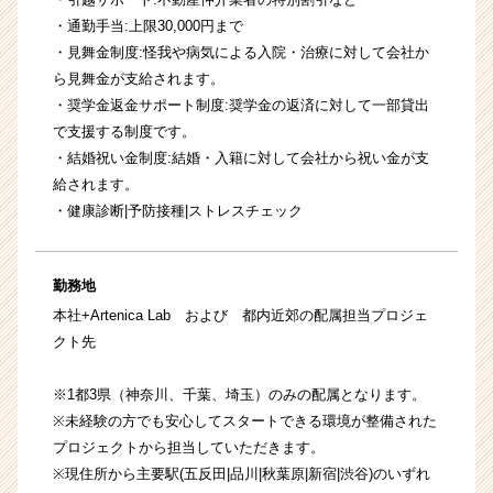
・通勤手当:上限30,000円まで
・見舞金制度:怪我や病気による入院・治療に対して会社か
ら見舞金が支給されます。
・奨学金返金サポート制度:奨学金の返済に対して一部貸出
で支援する制度です。
・結婚祝い金制度:結婚・入籍に対して会社から祝い金が支
給されます。
・健康診断|予防接種|ストレスチェック
勤務地
本社+Artenica Lab および 都内近郊の配属担当プロジェ
クト先
※1都3県（神奈川、千葉、埼玉）のみの配属となります。
※未経験の方でも安心してスタートできる環境が整備された
プロジェクトから担当していただきます。
※現住所から主要駅(五反田|品川|秋葉原|新宿|渋谷)のいずれ