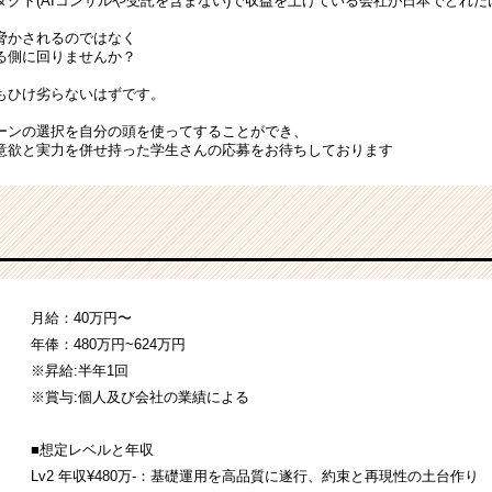
ダクト(AIコンサルや受託を含まない)で収益を上げている会社が日本でどれ
を脅かされるのではなく
創る側に回りませんか？
もひけ劣らないはずです。
ーンの選択を自分の頭を使ってすることができ、
意欲と実力を併せ持った学生さんの応募をお待ちしております
月給：40万円〜
年俸：480万円~624万円
※昇給:半年1回
※賞与:個人及び会社の業績による
■想定レベルと年収
Lv2 年収¥480万-：基礎運用を高品質に遂行、約束と再現性の土台作り