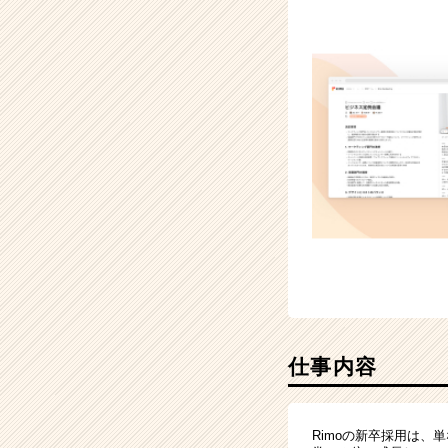
ャ
リ
ア
（CheerCareer）
仕事内容
Rimoの新卒採用は、