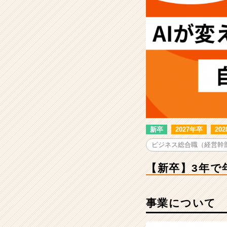
800
万
円。
AI
時
代
に
本
当
に
稼
げ
新卒
2027年卒
20
る
人
ビジネス総合職（経営幹
材
へ
【新卒】3年で
|
ベ
ン
事業について
チ
ャ