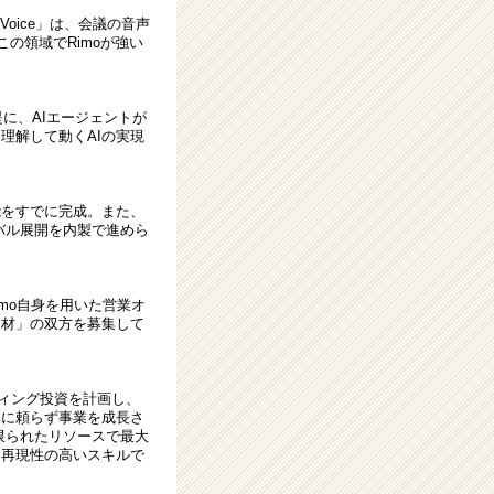
oice」は、会議の音声
。この領域でRimoが強い
提に、AIエージェントが
理解して動くAIの実現
能をすでに完成。また、
バル展開を内製で進めら
imo自身を用いた営業オ
人材」の双方を募集して
ティング投資を計画し、
本に頼らず事業を成長さ
限られたリソースで最大
る再現性の高いスキルで