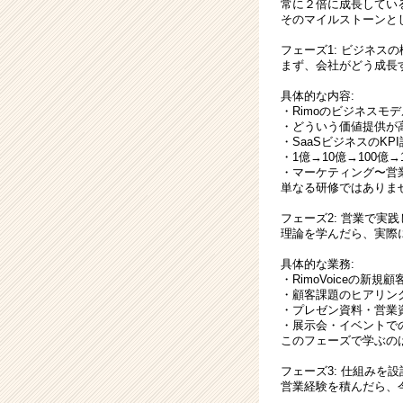
常に２倍に成長してい
そのマイルストーンと
フェーズ1: ビジネスの
まず、会社がどう成長
具体的な内容:
・Rimoのビジネスモ
・どういう価値提供が
・SaaSビジネスのK
・1億→10億→100億
・マーケティング〜営
単なる研修ではありま
フェーズ2: 営業で実
理論を学んだら、実際
具体的な業務:
・RimoVoiceの新
・顧客課題のヒアリン
・プレゼン資料・営業
・展示会・イベントで
このフェーズで学ぶの
フェーズ3: 仕組みを設
営業経験を積んだら、