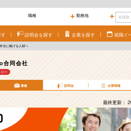
探す
説明会を
探す
企業を
探す
就職
イ
に本当に稼げる人材へ
mo合同会社
ォロー
募集
説明会
企業情報
最終更新： 20