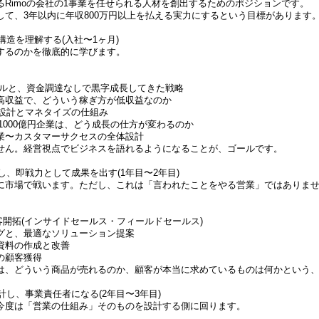
るRimoの会社の1事業を任せられる人材を創出するためのポジションです。
して、3年以内に年収800万円以上を払える実力にするという目標があります
構造を理解する(入社〜1ヶ月)
するのかを徹底的に学びます。
デルと、資金調達なしで黒字成長してきた戦略
高収益で、どういう稼ぎ方が低収益なのか
PI設計とマネタイズの仕組み
→1000億円企業は、どう成長の仕方が変わるのか
業〜カスタマーサクセスの全体設計
せん。経営視点でビジネスを語れるようになることが、ゴールです。
践し、即戦力として成果を出す(1年目〜2年目)
に市場で戦います。ただし、これは「言われたことをやる営業」ではありま
規顧客開拓(インサイドセールス・フィールドセールス)
グと、最適なソリューション提案
資料の作成と改善
の顧客獲得
は、どういう商品が売れるのか、顧客が本当に求めているものは何かという
計し、事業責任者になる(2年目〜3年目)
今度は「営業の仕組み」そのものを設計する側に回ります。