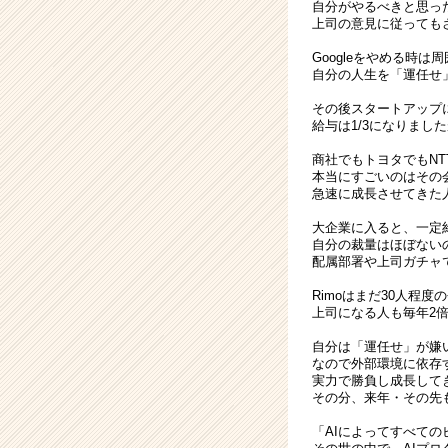
自分がやるべきと思っ
上司の意見に従っても
Googleをやめる時
自分の人生を「運任せ
その後スタートアップ
給与は1/3になりま
商社でもトヨタでもNT
本当にすごいのはその
急速に成長させてきた
大企業に入ると、一定
自分の裁量はほぼない
配属部署や上司ガチャ
Rimoはまだ30人程
上司になる人も毎年2
自分は「運任せ」が嫌
なので外部環境に依存
実力で勝負し成長して
その分、来年・その先
「AIによってすべて