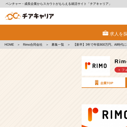
ベンチャー・成長企業からスカウトがもらえる就活サイト「チアキャリア」
Rimo
合
求人を
同
会
HOME
＞
Rimo合同会社
＞
募集一覧
＞
【新卒】3年で年収800万円。AI時代
社
の
採
Ri
用/
＋ フ
求
人
-
企業TOP
【新
卒】
3
年
で
年
収