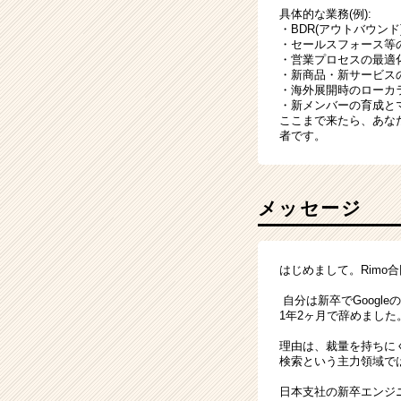
具体的な業務(例):
・BDR(アウトバウンド
・セールスフォース等
・営業プロセスの最適
・新商品・新サービス
・海外展開時のローカ
・新メンバーの育成と
ここまで来たら、あな
者です。
メッセージ
はじめまして。Rimo
自分は新卒でGoogl
1年2ヶ月で辞めました
理由は、裁量を持ちに
検索という主力領域で
日本支社の新卒エンジ