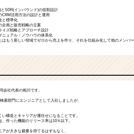
)とSDR(インバウンド)の役割設計
のCRM活用方法の設計と運用
化と標準化
の企画と販売戦略の立案
ライズ戦略とアプローチ設計
マニュアル・ノウハウの体系化
たはもう新しい領域でゼロから売上を作り、それを仕組み化して他のメンバ
合同会社代表の相川です。
eの検索部門にエンジニアとして入社しましたが、
。
くい構造とキャリアが運任せになることです。
は、作った機能のリリース率は10％以下。
ニアが大きな裁量を持てるはずもなく、