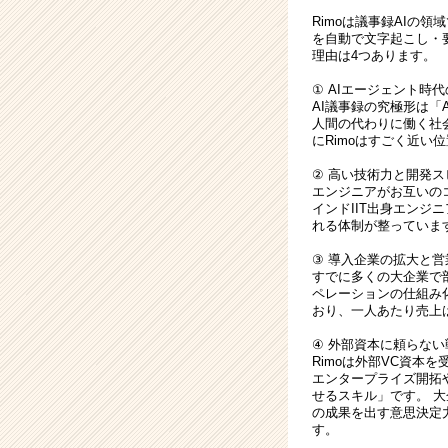
ー・
Rimoは議事録AIの
成
を自動で文字起こし・要約
長
理由は4つあります。
企
業
① AIエージェント時
AI議事録の究極形は「
か
人間の代わりに働く社
ら
にRimoはすごく近い
ス
カ
② 高い技術力と開発ス
エンジニアがお互いの
ウ
インドIIT出身エン
ト
れる体制が整っていま
が
届
③ 導入企業の拡大と
く
すでに多くの大企業で部
ペレーションの仕組み
就
おり、一人あたり売上
活
サ
④ 外部資本に頼らな
イ
Rimoは外部VC資
エンタープライズ開拓
ト
せるスキル」です。 
チ
の成果を出す意思決定
ア
す。
キ