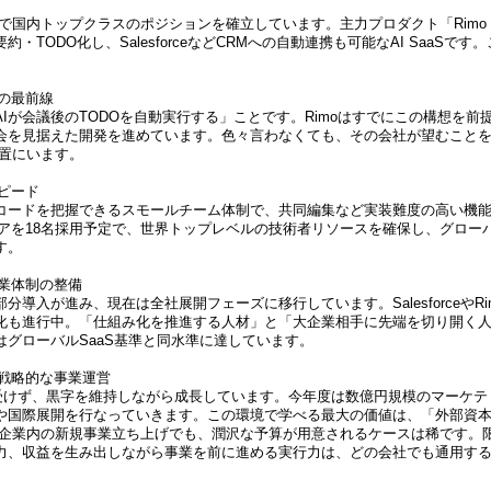
領域で国内トップクラスのポジションを確立しています。主力プロダクト「Rimo V
・TODO化し、SalesforceなどCRMへの自動連携も可能なAI SaaSです
代の最前線
AIが会議後のTODOを自動実行する」ことです。Rimoはすでにこの構想を前
会を見据えた開発を進めています。色々言わなくても、その会社が望むことを
位置にいます。
ピード
コードを把握できるスモールチーム体制で、共同編集など実装難度の高い機
ジニアを18名採用予定で、世界トップレベルの技術者リソースを確保し、グロー
す。
営業体制の整備
分導入が進み、現在は全社展開フェーズに移行しています。SalesforceやR
化も進行中。「仕組み化を推進する人材」と「大企業相手に先端を切り開く
はグローバルSaaS基準と同水準に達しています。
い戦略的な事業運営
本を受けず、黒字を維持しながら成長しています。今年度は数億円規模のマーケ
や国際展開を行なっていきます。この環境で学べる最大の価値は、「外部資
大企業内の新規事業立ち上げでも、潤沢な予算が用意されるケースは稀です。
力、収益を生み出しながら事業を前に進める実行力は、どの会社でも通用す