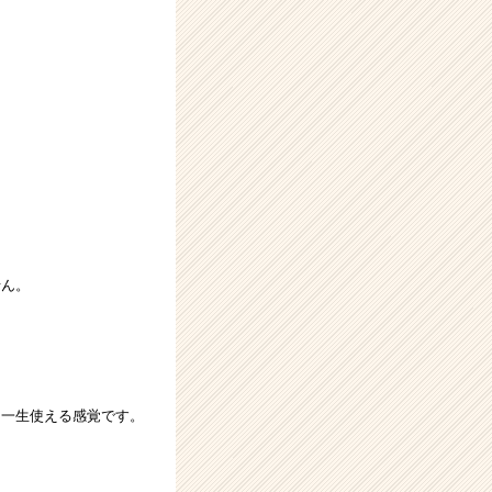
。
せん。
、一生使える感覚です。