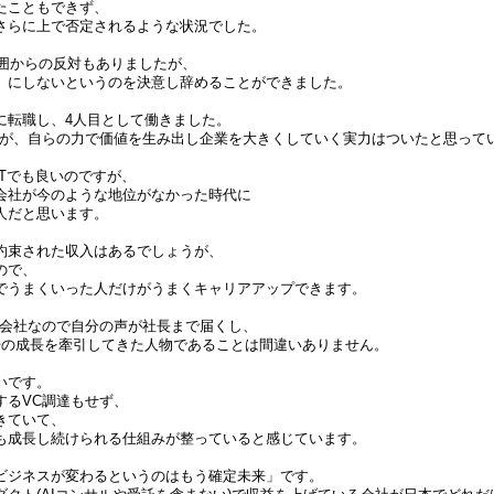
たこともできず、
さらに上で否定されるような状況でした。
は周囲からの反対もありましたが、
」にしないというのを決意し辞めることができました。
に転職し、4人目として働きました。
したが、自らの力で価値を生み出し企業を大きくしていく実力はついたと思って
Tでも良いのですが、
会社が今のような地位がなかった時代に
人だと思います。
約束された収入はあるでしょうが、
ので、
でうまくいった人だけがうまくキャリアアップできます。
度の会社なので自分の声が社長まで届くし、
倍の成長を牽引してきた人物であることは間違いありません。
いです。
するVC調達もせず、
きていて、
も成長し続けられる仕組みが整っていると感じています。
のビジネスが変わるというのはもう確定未来」です。