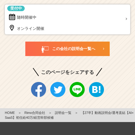
受付中
随時開催中
オンライン開催
この会社の説明会一覧へ
このページをシェアする
HOME
＞
Rimo合同会社
＞
説明会一覧
＞
【27卒】動画説明会/選考直結【AI×
SaaS】初任給40万/経営幹部候補