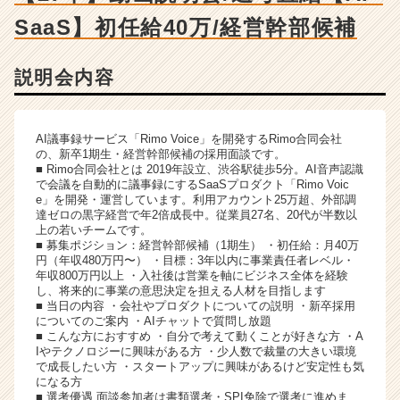
ー・
SaaS】初任給40万/経営幹部候補
成
長
企
説明会内容
業
か
ら
ス
AI議事録サービス「Rimo Voice」を開発するRimo合同会社
の、新卒1期生・経営幹部候補の採用面談です。
カ
■ Rimo合同会社とは 2019年設立、渋谷駅徒歩5分。AI音声認識
ウ
で会議を自動的に議事録にするSaaSプロダクト「Rimo Voic
ト
e」を開発・運営しています。利用アカウント25万超、外部調
が
達ゼロの黒字経営で年2倍成長中。従業員27名、20代が半数以
届
上の若いチームです。
■ 募集ポジション：経営幹部候補（1期生） ・初任給：月40万
く
円（年収480万円〜） ・目標：3年以内に事業責任者レベル・
就
年収800万円以上 ・入社後は営業を軸にビジネス全体を経験
活
し、将来的に事業の意思決定を担える人材を目指します
サ
■ 当日の内容 ・会社やプロダクトについての説明 ・新卒採用
についてのご案内 ・AIチャットで質問し放題
イ
■ こんな方におすすめ ・自分で考えて動くことが好きな方 ・A
ト
Iやテクノロジーに興味がある方 ・少人数で裁量の大きい環境
チ
で成長したい方 ・スタートアップに興味があるけど安定性も気
ア
になる方
■ 選考優遇 面談参加者は書類選考・SPI免除で選考に進めま
キ