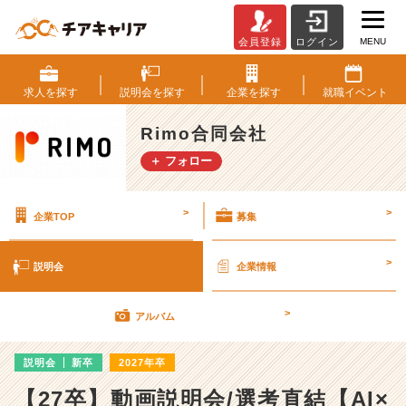
MENU
会員登録
ログイン
R
i
m
求人を
探す
説明会を
探す
企業を
探す
就職
イベント
o
合
Rimo合同会社
同
＋ フォロー
会
社
の
>
>
企業TOP
募集
説
明
会
>
説明会
企業情報
詳
細
>
|
アルバム
ベ
ン
説明会
新卒
2027年卒
チ
ャ
【27卒】動画説明会/選考直結【AI×