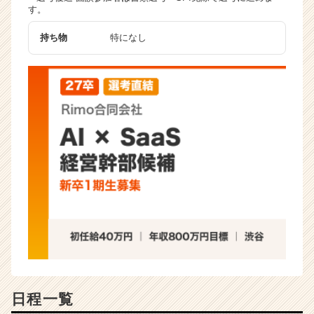
す。
ャ
リ
持ち物
特になし
ア
（C
h
e
e
r
C
a
r
e
e
r）
日程一覧