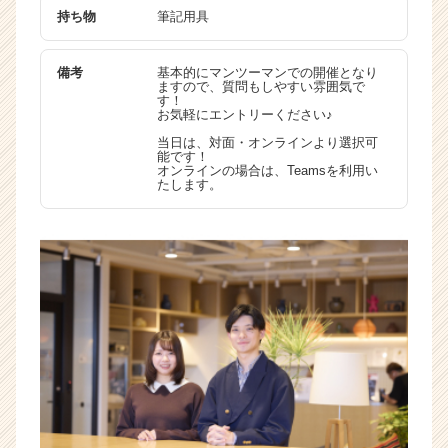
持ち物
筆記用具
活
サ
イ
備考
基本的にマンツーマンでの開催となり
ト
ますので、質問もしやすい雰囲気で
す！
チ
お気軽にエントリーください♪
ア
当日は、対面・オンラインより選択可
キ
能です！
ャ
オンラインの場合は、Teamsを利用い
たします。
リ
ア
（C
h
e
e
r
C
a
r
e
e
r）