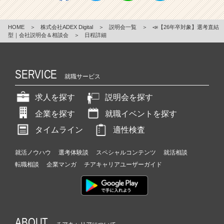
HOME
＞
株式会社ADEX Digital
＞
説明会一覧
＞
📣【26年卒対象】選考直結
型｜会社説明会＆相談会
＞
日程詳細
SERVICE
就職サービス
求人を探す
説明会を探す
企業を探す
就職イベントを探す
タイムライン
適性検査
就活ノウハウ
選考体験談
スペシャルコンテンツ
就活相談
転職相談
企業マンガ
チアキャリアユーザーガイド
ABOUT