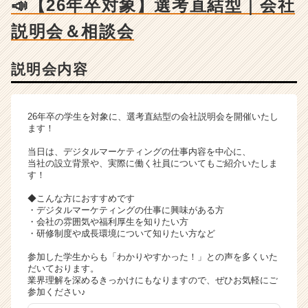
📣【26年卒対象】選考直結型｜会社
詳
細
説明会＆相談会
|
ベ
ン
説明会内容
チ
ャ
ー・
26年卒の学生を対象に、選考直結型の会社説明会を開催いたし
成
ます！
長
企
当日は、デジタルマーケティングの仕事内容を中心に、
業
当社の設立背景や、実際に働く社員についてもご紹介いたしま
す！
か
ら
◆こんな方におすすめです
ス
・デジタルマーケティングの仕事に興味がある方
カ
・会社の雰囲気や福利厚生を知りたい方
・研修制度や成長環境について知りたい方など
ウ
ト
参加した学生からも「わかりやすかった！」との声を多くいた
が
だいております。
届
業界理解を深めるきっかけにもなりますので、ぜひお気軽にご
く
参加ください♪
就