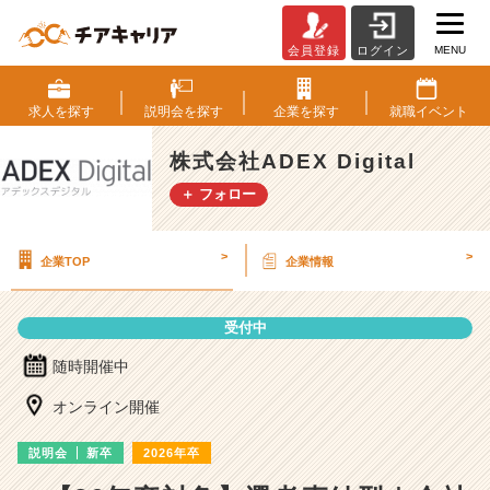
MENU
会員登録
ログイン
株
式
会
求人を
探す
説明会を
探す
企業を
探す
就職
イベント
社
A
株式会社ADEX Digital
D
＋ フォロー
E
X
D
>
>
企業TOP
企業情報
i
g
i
受付中
t
a
随時開催中
l
の
オンライン開催
説
明
説明会
新卒
2026年卒
会