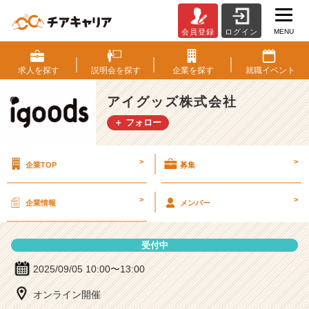
MENU
会員登録
ログイン
ア
イ
グ
求人を
探す
説明会を
探す
企業を
探す
就職
イベント
ッ
ズ
アイグッズ株式会社
株
＋ フォロー
式
会
社
>
>
企業TOP
募集
の
説
明
>
>
企業情報
メンバー
会
詳
細
受付中
|
ベ
2025/09/05 10:00〜13:00
ン
オンライン開催
チ