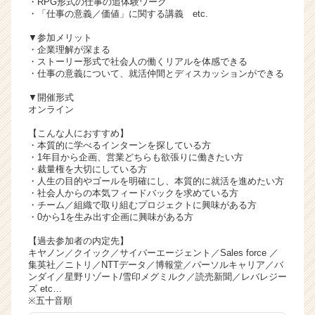
・RPG形式の仕事の追体験ワーク
キ
・「仕事の意義／価値」に関する講義 etc.
ャ
▼参加メリット
リ
・企業理解が深まる
ア
・ストーリー形式で社会人の働くリアルを体感できる
（C
・仕事の意義について、就活仲間とディスカッションができる
h
▼開催形式
e
オンライン
e
r
【こんな人におすすめ】
・本質的に学べるインターンを探している方
C
・1年目から企画、営業どちらも欲張りに働きたい方
a
・裁量権を大切にしている方
r
・人生の目的やゴールを明確にし、本質的に就活を進めたい方
e
・社会人からの本気フィードバックを求めている方
・チーム／組織で取り組むプロジェクトに興味がある方
e
・0から1を生み出す企画に興味がある方
r）
【過去参加者の内定先】
キヤノン／クイック／サイバーエージェント／Sales force ／
集英社／ニトリ／NTTデータ／博報堂／パーソルキャリア／バ
ンダイ／星野リゾート/雪印メグミルク／読売新聞／レバレジー
ズ etc…
※五十音順