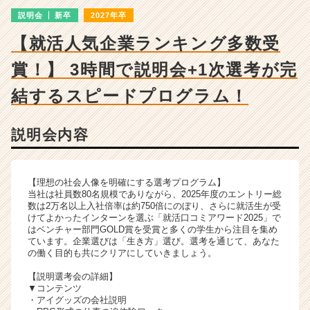
ャ
説明会
新卒
2027年卒
ー・
成
【就活人気企業ランキング多数受
長
企
賞！】 3時間で説明会+1次選考が完
業
か
結するスピードプログラム！
ら
ス
説明会内容
カ
ウ
ト
が
【理想の社会人像を明確にする選考プログラム】
届
当社は社員数80名規模でありながら、2025年度のエントリー総
数は2万名以上入社倍率は約750倍にのぼり、さらに就活生が受
く
けてよかったインターンを選ぶ「就活口コミアワード2025」で
就
はベンチャー部門GOLD賞を受賞と多くの学生から注目を集め
活
ています。企業選びは「生き方」選び。選考を通じて、あなた
サ
の働く目的も共にクリアにしていきましょう。
イ
【説明選考会の詳細】
ト
▼コンテンツ
チ
・アイグッズの会社説明
ア