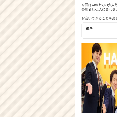
e
今回はweb上での少人
参加者1人1人に合わ
e
r）
お会いできることを楽
備考