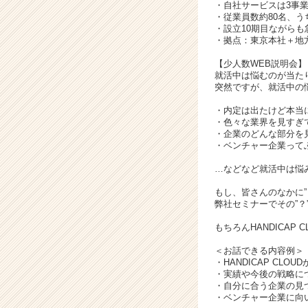
が
・自社サービスは3事
届
・従業員数約80名、うち
・設立10期目ながらも
く
・拠点：東京本社＋地
就
活
【少人数WEB説明会】
サ
就活中は悩むのが当た
突然ですが、就活中の
イ
ト
・内定は出たけど本当
チ
・色々な業界を見すぎ
ア
・企業のどんな部分を
・ベンチャー企業って
キ
ャ
…などなど就活中は悩
リ
ア
もし、皆さんのなかに”
弊社セミナーでその”？
（C
h
もちろんHANDICAP
e
e
＜お話できる内容例＞
r
・HANDICAP CLO
・実績や今後の戦略に
C
・自分に合う企業の見
a
・ベンチャー企業に向
r