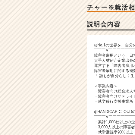
説
チャー※就活相
明
会
詳
説明会内容
細
|
ベ
◎No.1の世界を、自分
ン
￣￣￣V￣￣￣￣￣￣
チ
障害者雇用という、日本の
ャ
大手人材紹介企業出身の
運営する「障害者雇用
ー・
障害者雇用に関する複
成
「 誰もが自分らしく
長
企
＜事業内容＞
・障害者向け総合求人
業
・障害者向けサテライ
か
・就労移行支援事業所
ら
ス
◎HANDICAP CLOU
￣￣￣V￣￣￣￣￣￣
カ
・累計1,000社以上の
ウ
・3,000人以上の障
ト
・就労継続率90%以