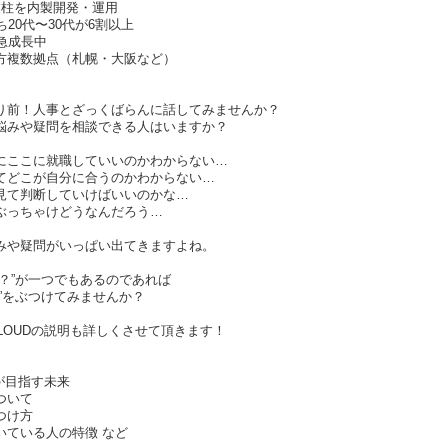
業柱を内製開発・運用
20代〜30代が6割以上
急成長中
方複数拠点（札幌・大阪など）
り前！人事とざっくばらんに話してみませんか？
悩みや疑問を相談できる人はいますか？
にここに就職していいのかわからない…
てどこが自分に合うのかわからない…
見て判断していけばいいのかな…
ぶっちゃけどうなんだろう…
みや疑問がいっぱい出てきますよね。
？”が一つでもあるのであれば
”をぶつけてみませんか？
 CLOUDの説明も詳しくさせて頂きます！
UDが目指す未来
ついて
つけ方
いている人の特徴 など