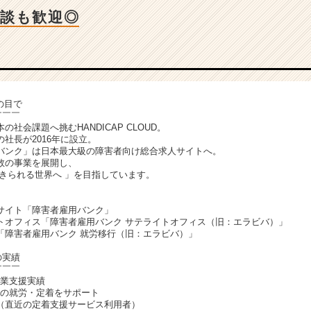
談も歓迎◎
の目で
￣￣￣
社会課題へ挑むHANDICAP CLOUD。
社長が2016年に設立。
バンク」は日本最大級の障害者向け総合求人サイトへ。
数の事業を展開し、
生きられる世界へ 」を目指しています。
サイト「障害者雇用バンク」
トオフィス「障害者雇用バンク サテライトオフィス（旧：エラビバ）」
「障害者雇用バンク 就労移行（旧：エラビバ）」
Dの実績
￣￣￣
企業支援実績
害者の就労・定着をサポート
上（直近の定着支援サービス利用者）