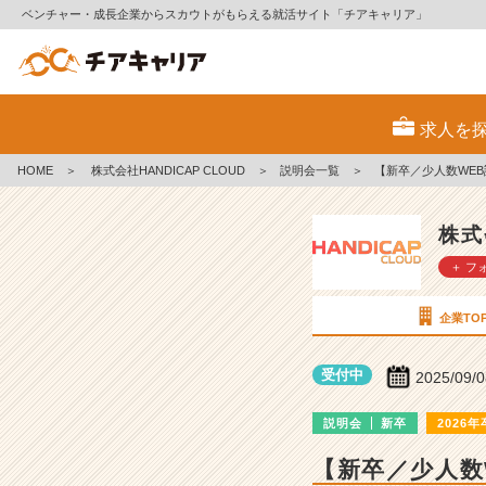
ベンチャー・成長企業からスカウトがもらえる就活サイト「チアキャリア」
株
式
求人を
会
社
HOME
＞
株式会社HANDICAP CLOUD
＞
説明会一覧
＞
【新卒／少人数WEB
H
A
N
株式
D
＋ フ
I
C
A
企業TO
P
C
受付中
2025/09/
L
O
説明会
新卒
2026年
U
D
【新卒／少人数
の