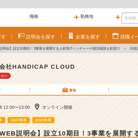
探す
説明会を
探す
企業を
探す
就職
イ
説明会】設立10期目！3事業を展開する人材系ITベンチャー※就活相談も歓迎◎
＞
日程
会社HANDICAP CLOUD
ォロー
P
募集
08 12:00〜13:00
オンライン開催
卒
2027年卒
2028年卒
WEB説明会】設立10期目！3事業を展開する