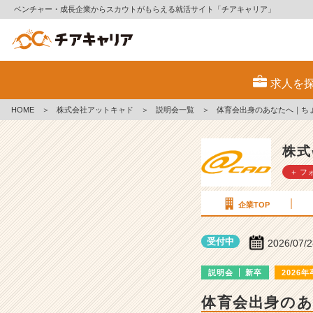
ベンチャー・成長企業からスカウトがもらえる就活サイト「チアキャリア」
株
式
求人を
会
社
HOME
＞
株式会社アットキャド
＞
説明会一覧
＞
体育会出身のあなたへ｜ち
ア
ッ
ト
株式
キ
＋ フ
ャ
ド
の
企業TOP
説
明
受付中
2026/07/
会
詳
説明会
新卒
2026年
細
|
体育会出身の
ベ