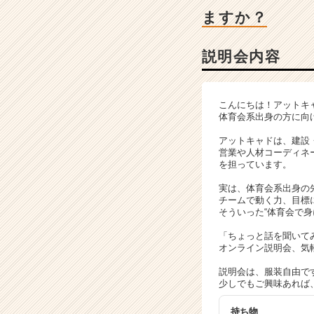
ン
ますか？
チ
ャ
ー・
説明会内容
成
長
企
こんにちは！アットキ
業
体育会系出身の方に向
か
ら
アットキャドは、建設
営業や人材コーディネ
ス
を担っています。
カ
ウ
実は、体育会系出身の
ト
チームで動く力、目標
そういった“体育会で
が
届
「ちょっと話を聞いて
く
オンライン説明会、気
就
説明会は、服装自由で
活
少しでもご興味あれば
サ
イ
持ち物