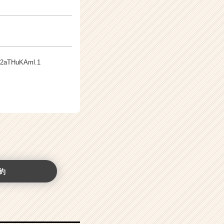
LO2aTHuKAml.1
約