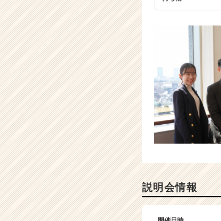
ト
チ
ア
キ
ャ
リ
ア
（C
h
e
e
r
C
a
r
e
e
r）
説明会情報
開催日時