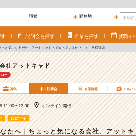
探す
説明会を
探す
企業を
探す
就職
イ
ょっと気になる会社、アットキャドって知ってますか？
＞
日程詳細
会社アットキャド
ォロー
募集
説明会
企業情報
アルバ
28 11:00〜12:00
オンライン開催
卒
2027年卒
あなたへ｜ちょっと気になる会社、アットキ