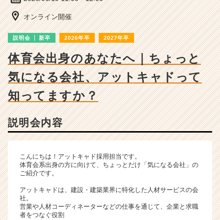
チ
ャ
オンライン開催
ー・
成
説明会
新卒
2026年卒
2027年卒
長
企
体育会出身のあなたへ｜ちょっと
業
気になる会社、アットキャドって
か
ら
知ってますか？
ス
カ
ウ
説明会内容
ト
が
届
こんにちは！アットキャド採用担当です。
く
体育会系出身の方に向けて、ちょっとだけ「気になる会社」の
就
ご紹介です。
活
サ
アットキャドは、建設・建築業界に特化した人材サービスの会
社。
イ
営業や人材コーディネーターなどの仕事を通じて、企業と求職
ト
者をつなぐ役割
チ