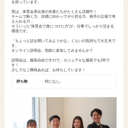
を担っています。
ア
キ
実は、体育会系出身の先輩たちがたくさん活躍中！
チームで動く力、目標に向かってやり切る力、相手の立場で考
ャ
えられる力…
リ
そういった“体育会で身につけた力”が、仕事でしっかり活きる
ア
環境です。
（C
「ちょっと話を聞いてみようかな」くらいの気持ちで大丈夫で
h
す。
e
オンライン説明会、気軽に参加してみませんか？
e
r
説明会は、服装自由ですので、カジュアルな服装でもOKで
す！
C
少しでもご興味あれば、お待ちしています！
a
r
持ち物
特になし。
e
e
r）