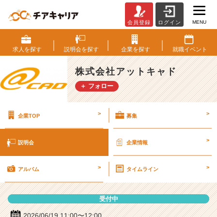
MENU
会員登録
ログイン
株
式
会
求人を
探す
説明会を
探す
企業を
探す
就職
イベント
社
ア
株式会社アットキャド
ッ
＋ フォロー
ト
キ
ャ
>
>
企業TOP
募集
ド
の
説
>
説明会
企業情報
明
会
>
>
詳
アルバム
タイムライン
細
|
受付中
ベ
ン
2026/06/19 11:00〜12:00