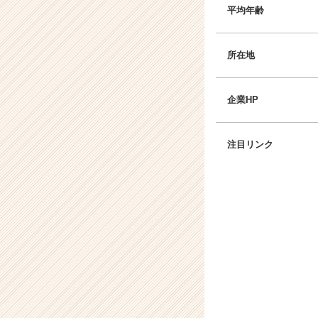
ト
平均年齢
チ
ア
キ
所在地
ャ
リ
ア
企業HP
（C
h
e
注目リンク
e
r
C
a
r
e
e
r）