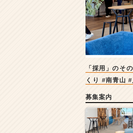
-
「採
用」
の
そ
の
先
へ。
建
設
業
「採用」のそ
界
を
くり #南青山 
「人
が
募集案内
辞
め
な
い
場
所」