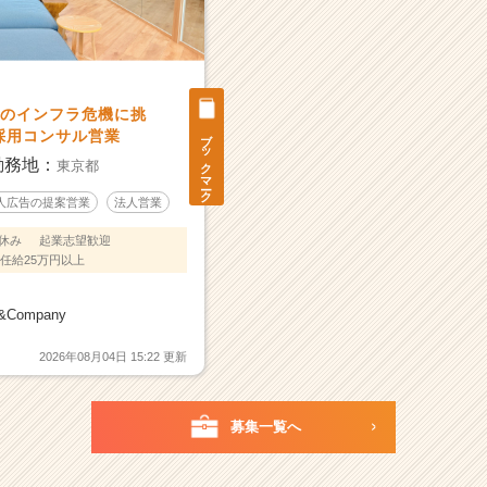
分のインフラ危機に挑
ブックマーク
採用コンサル営業
勤務地：
東京都
人広告の提案営業
法人営業
休み
起業志望歓迎
任給25万円以上
Company
2026年08月04日 15:22 更新
募集一覧へ