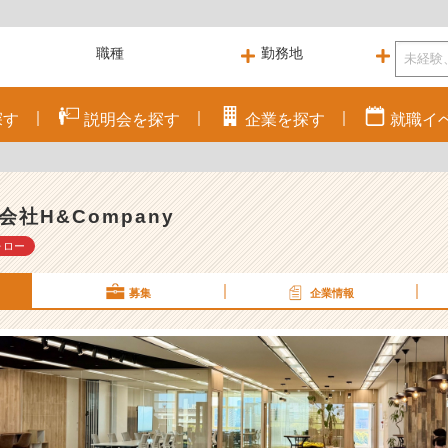
探す
説明会を
探す
企業を
探す
就職
イ
会社H&Company
ォロー
募集
企業情報