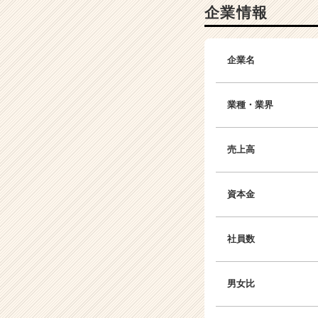
企業情報
ン
チ
ャ
ー・
企業名
成
長
企
業種・業界
業
か
ら
売上高
ス
カ
ウ
資本金
ト
が
届
社員数
く
就
活
男女比
サ
イ