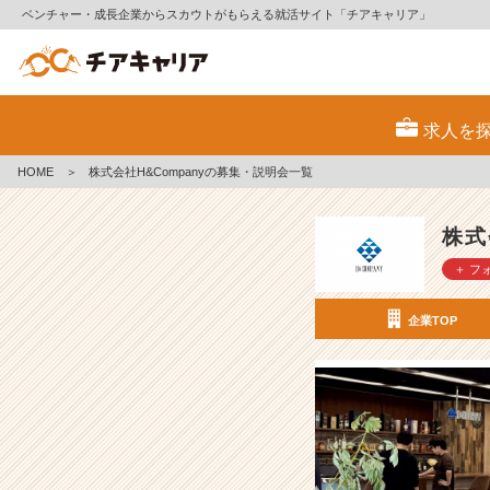
ベンチャー・成長企業からスカウトがもらえる就活サイト「チアキャリア」
株
式
求人を
会
社
HOME
＞
株式会社H&Companyの募集・説明会一覧
H
&
C
株式
o
＋ フ
m
p
a
企業TOP
n
y
の
採
用/
求
人