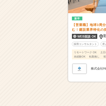
に
変
え
る
新卒
仕
【営業職】地球3周
組
む！建設業界特化の
み
づ
WEB面談 OK
く
採用コンサルタント
求
り
#
リモートワーク OK
土日
南
未経験OK
転勤無し
初
青
山
株式会社H&
#
人
柄
重
視
◎
|
ベ