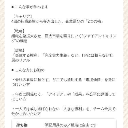
イ
■ こんな事が学べます
ト
【キャリア】
チ
4回の転職経験から導き出した、企業選びの「2つの軸」
ア
キ
【戦略】
ャ
組織を急拡大させ、巨大市場を獲りにいく“ジャイアントキリン
グ”の極意
リ
ア
【環境】
（C
「失敗する権利」「完全実力主義」など、HPには載らない社
h
風のリアル
e
■ こんな方にお勧め
e
r
・会社の看板に頼らず、どこでも通用する「市場価値」を身に
C
つけたい方
a
・年次に関係なく、「アイデア」や「成果」を公平に評価して
r
ほしい方
e
e
・一人では成し遂げられない「大きな勝利」を、チーム全員で
r）
分かち合いたい方
持ち物
筆記用具のみ／服装は自由です