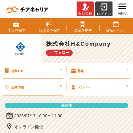
MENU
会員登録
ログイン
株
式
会
求人を
探す
説明会を
探す
企業を
探す
就職
イベント
社
H
株式会社H&Company
&
＋ フォロー
C
o
m
>
>
企業TOP
募集
p
a
n
>
>
企業情報
メンバー
y
の
説
受付中
明
会
2026/07/17 10:00〜11:00
詳
オンライン開催
細