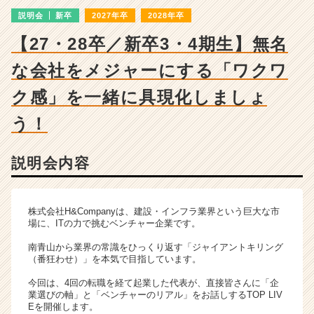
|
説明会
新卒
2027年卒
2028年卒
ベ
ン
【27・28卒／新卒3・4期生】無名
チ
ャ
な会社をメジャーにする「ワクワ
ー・
成
ク感」を一緒に具現化しましょ
長
う！
企
業
か
説明会内容
ら
ス
カ
ウ
株式会社H&Companyは、建設・インフラ業界という巨大な市
場に、ITの力で挑むベンチャー企業です。
ト
が
南青山から業界の常識をひっくり返す「ジャイアントキリング
届
（番狂わせ）」を本気で目指しています。
く
今回は、4回の転職を経て起業した代表が、直接皆さんに「企
就
業選びの軸」と「ベンチャーのリアル」をお話しするTOP LIV
活
Eを開催します。
サ