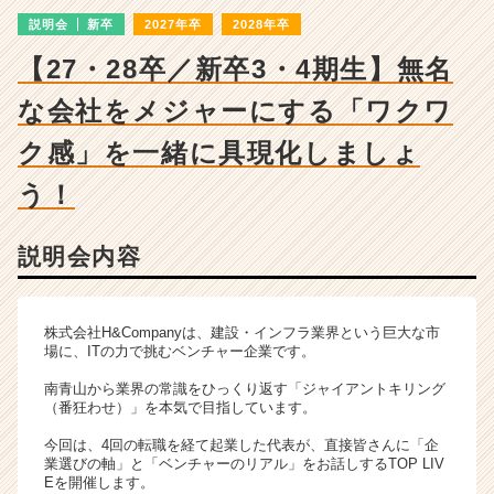
|
説明会
新卒
2027年卒
2028年卒
ベ
ン
【27・28卒／新卒3・4期生】無名
チ
ャ
な会社をメジャーにする「ワクワ
ー・
成
ク感」を一緒に具現化しましょ
長
う！
企
業
か
説明会内容
ら
ス
カ
ウ
株式会社H&Companyは、建設・インフラ業界という巨大な市
場に、ITの力で挑むベンチャー企業です。
ト
が
南青山から業界の常識をひっくり返す「ジャイアントキリング
届
（番狂わせ）」を本気で目指しています。
く
今回は、4回の転職を経て起業した代表が、直接皆さんに「企
就
業選びの軸」と「ベンチャーのリアル」をお話しするTOP LIV
活
Eを開催します。
サ