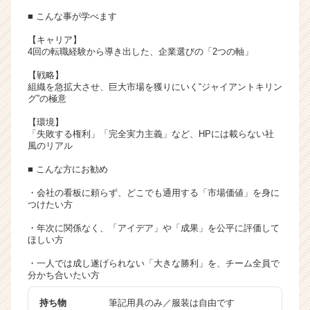
イ
■ こんな事が学べます
ト
【キャリア】
チ
4回の転職経験から導き出した、企業選びの「2つの軸」
ア
キ
【戦略】
ャ
組織を急拡大させ、巨大市場を獲りにいく“ジャイアントキリン
グ”の極意
リ
ア
【環境】
（C
「失敗する権利」「完全実力主義」など、HPには載らない社
h
風のリアル
e
■ こんな方にお勧め
e
r
・会社の看板に頼らず、どこでも通用する「市場価値」を身に
C
つけたい方
a
・年次に関係なく、「アイデア」や「成果」を公平に評価して
r
ほしい方
e
e
・一人では成し遂げられない「大きな勝利」を、チーム全員で
r）
分かち合いたい方
持ち物
筆記用具のみ／服装は自由です