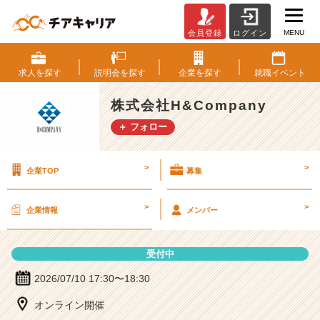
MENU
会員登録
ログイン
株
式
会
求人を
探す
説明会を
探す
企業を
探す
就職
イベント
社
H
株式会社H&Company
&
＋ フォロー
C
o
m
>
>
企業TOP
募集
p
a
n
>
>
企業情報
メンバー
y
の
説
受付中
明
会
2026/07/10 17:30〜18:30
詳
オンライン開催
細