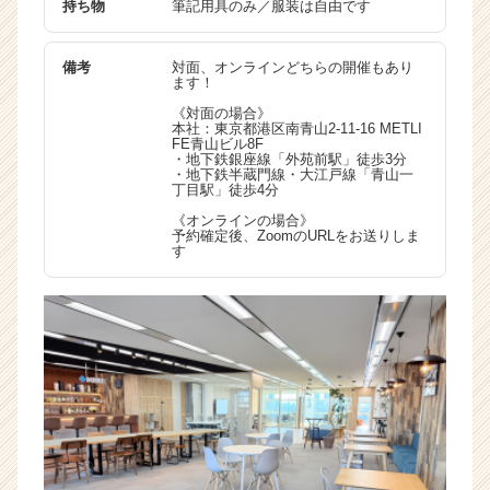
持ち物
筆記用具のみ／服装は自由です
備考
対面、オンラインどちらの開催もあり
ます！
《対面の場合》
本社：東京都港区南青山2-11-16 METLI
FE青山ビル8F
・地下鉄銀座線「外苑前駅」徒歩3分
・地下鉄半蔵門線・大江戸線「青山一
丁目駅」徒歩4分
《オンラインの場合》
予約確定後、ZoomのURLをお送りしま
す