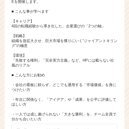
Eを開催します。
イ
■ こんな事が学べます
ト
チ
【キャリア】
ア
4回の転職経験から導き出した、企業選びの「2つの軸」
キ
ャ
【戦略】
組織を急拡大させ、巨大市場を獲りにいく“ジャイアントキリン
リ
グ”の極意
ア
（C
【環境】
h
「失敗する権利」「完全実力主義」など、HPには載らない社
風のリアル
e
e
■ こんな方にお勧め
r
C
・会社の看板に頼らず、どこでも通用する「市場価値」を身に
つけたい方
a
r
・年次に関係なく、「アイデア」や「成果」を公平に評価して
e
ほしい方
e
・一人では成し遂げられない「大きな勝利」を、チーム全員で
r）
分かち合いたい方