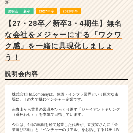
|
8F
ベ
説明会
新卒
2027年卒
2028年卒
ン
チ
【27・28卒／新卒3・4期生】無名
ャ
ー・
な会社をメジャーにする「ワクワ
成
ク感」を一緒に具現化しましょ
長
企
う！
業
か
ら
説明会内容
ス
カ
ウ
株式会社H&Companyは、建設・インフラ業界という巨大な市
ト
場に、ITの力で挑むベンチャー企業です。
が
届
南青山から業界の常識をひっくり返す「ジャイアントキリング
く
（番狂わせ）」を本気で目指しています。
就
今回は、4回の転職を経て起業した代表が、直接皆さんに「企
活
業選びの軸」と「ベンチャーのリアル」をお話しするTOP LIV
サ