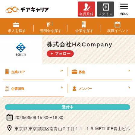
MENU
会員登録
ログイン
株
式
会
求人を
探す
説明会を
探す
企業を
探す
就職
イベント
社
H
株式会社H&Company
&
＋ フォロー
C
o
m
>
>
企業TOP
募集
p
a
n
>
>
企業情報
メンバー
y
の
説
受付中
明
会
2026/06/08 15:30〜16:30
詳
東京都 東京都港区南青山２丁目１１−１６ METLIFE青山ビル
細