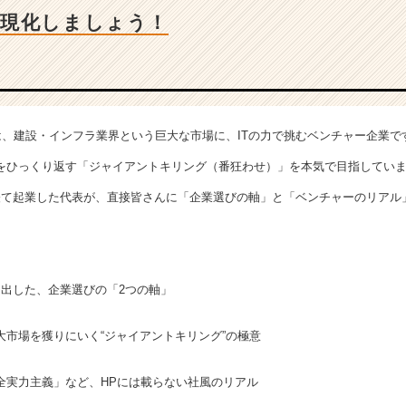
具現化しましょう！
nyは、建設・インフラ業界という巨大な市場に、ITの力で挑むベンチャー企業で
をひっくり返す「ジャイアントキリング（番狂わせ）」を本気で目指してい
て起業した代表が、直接皆さんに「企業選びの軸」と「ベンチャーのリアル」を
き出した、企業選びの「2つの軸」
大市場を獲りにいく“ジャイアントキリング”の極意
全実力主義」など、HPには載らない社風のリアル