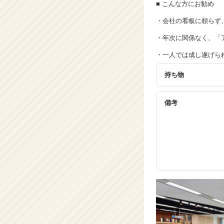
活
■ こんな方にお勧め
サ
・会社の看板に頼らず
イ
ト
・年次に関係なく、「
チ
ア
・一人では成し遂げら
キ
持ち物
ャ
リ
ア
備考
（C
h
e
e
r
C
a
r
e
e
r）