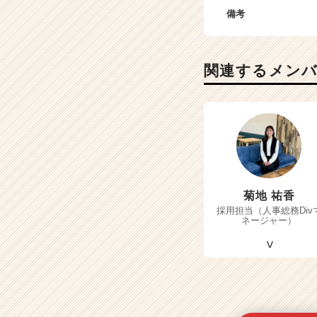
備考
関連するメン
菊地 祐香
採用担当（人事総務Div
ネージャー）