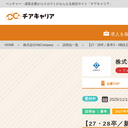
ベンチャー・成長企業からスカウトがもらえる就活サイト「チアキャリア」
株
式
求人を
会
社
HOME
＞
株式会社H&Company
＞
説明会一覧
＞
【27・28卒／新卒3・4
H
&
C
株式
o
＋ フ
m
p
a
企業TOP
n
y
受付中
2025/11/
の
説
説明会
新卒
2027年
明
会
【27・28卒
詳