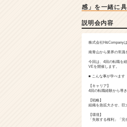
細
感」を一緒に
|
ベ
ン
説明会内容
チ
ャ
ー・
株式会社H&Compa
成
長
南青山から業界の常識
企
今回は、4回の転職を経
業
VEを開催します。
か
ら
■ こんな事が学べます
ス
【キャリア】
カ
4回の転職経験から導
ウ
ト
【戦略】
が
組織を急拡大させ、巨
届
【環境】
く
「失敗する権利」「完
就