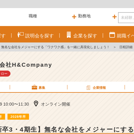
探す
説明会を
探す
企業を
探す
就職
イ
期生】無名な会社をメジャーにする「ワクワク感」を一緒に具現化しましょう！
＞
日程詳細
会社H&Company
ォロー
募集
企業情報
19 10:00〜11:30
オンライン開催
卒
2028年卒
／新卒3・4期生】無名な会社をメジャーにす