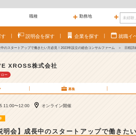
探す
説明会を
探す
企業を
探す
就職
イ
長中のスタートアップで働きたい方必見！2023年設立の総合コンサルファーム
＞
日程詳
VE XROSS株式会社
ォロー
P
募集
05 11:00〜12:00
オンライン開催
卒
B説明会】成長中のスタートアップで働きたい