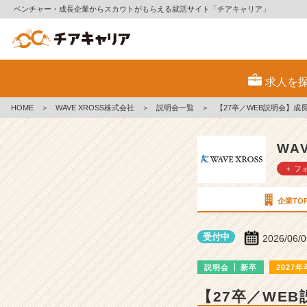
ベンチャー・成長企業からスカウトがもらえる就活サイト「チアキャリア」
W
A
求人を
V
E
HOME
＞
WAVE XROSS株式会社
＞
説明会一覧
＞
【27卒／WEB説明会】成
X
R
O
WA
S
＋ フ
S
株
式
企業TO
会
社
受付中
2026/06/
の
説
説明会
新卒
2027年
明
会
【27卒／WE
詳