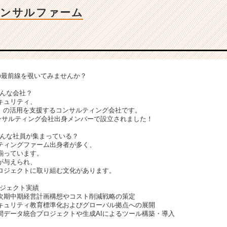
コンサルファーム
の最前線を覗いてみませんか？
てどんな会社？
キュリティ、
等）の活用を支援するコンサルティング会社です。
コンサルティング会社出身メンバーで設立されました！
てどんな社員が集まっている？
ティングファーム出身者が多く、
揃っています。
が与えられ、
ロジェクトに取り組む文化があります。
プロジェクト実績
次期中期経営計画構想やコスト削減戦略の策定
キュリティ教育標準化およびグローバル拠点への展開
間データ統合プロジェクトや生成AIによるツール構築・導入