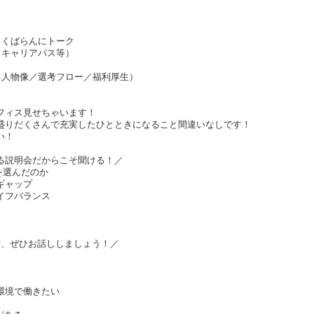
っくばらんにトーク
／キャリアパス等）
る人物像／選考フロー／福利厚生）
フィス見せちゃいます！
盛りだくさんで充実したひとときになること間違いなしです！
い！
る説明会だからこそ聞ける！／
Sを選んだのか
ギャップ
イフバランス
方、ぜひお話ししましょう！／
環境で働きたい