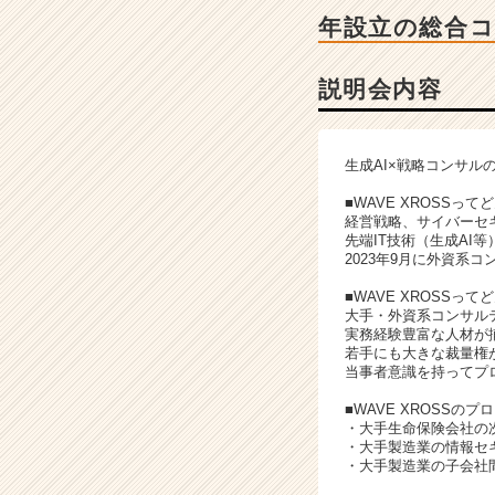
細
年設立の総合
|
ベ
ン
説明会内容
チ
ャ
ー・
生成AI×戦略コンサル
成
長
■WAVE XROSSっ
企
経営戦略、サイバーセ
先端IT技術（生成AI
業
2023年9月に外資系
か
ら
■WAVE XROSSっ
ス
大手・外資系コンサル
実務経験豊富な人材が
カ
若手にも大きな裁量権
ウ
当事者意識を持ってプ
ト
が
■WAVE XROSSの
・大手生命保険会社の
届
・大手製造業の情報セ
く
・大手製造業の子会社
就