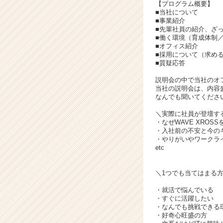
活
【プログラム概要】
サ
■当社について
■事業紹介
イ
■先輩社員の紹介、ざ
ト
■働く環境（育成体制
チ
■オフィス紹介
ア
■採用について（求め
■質疑応答
キ
ャ
説明会の中で当社のオ
リ
当社の説明会は、内容
ア
なんでも聞いてくださ
（C
＼実際に社員が登壇す
h
・なぜWAVE XROS
e
・入社前の不安と今の
e
・やりがいやワークラ
etc
r
C
a
＼1つでも当てはまる
r
e
・就活で悩んでいる
・すぐに活躍したい
e
・なんでも挑戦できる
r）
・好奇心旺盛の方