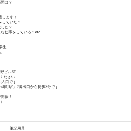
展開は？
壇します！
をしていた？
社した？
んな仕事をしている？etc
学生
ん
嶌野ビル3F
しください
の入口です
中崎町駅」2番出口から徒歩3分です
で開催！
式）
筆記用具