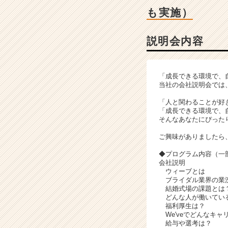
ャ
も実施）
ー・
成
長
説明会内容
企
業
か
「成長できる環境で、
ら
当社の会社説明会では
ス
カ
「人と関わることが好
「成長できる環境で、
ウ
そんなあなたにぴった
ト
が
ご興味がありましたら
届
◆プログラム内容（一
く
会社説明
就
ウィーブとは
活
ブライダル業界の業
サ
結婚式場の課題とは
どんな人が働いてい
イ
福利厚生は？
ト
We'veでどんなキャ
チ
給与や選考は？