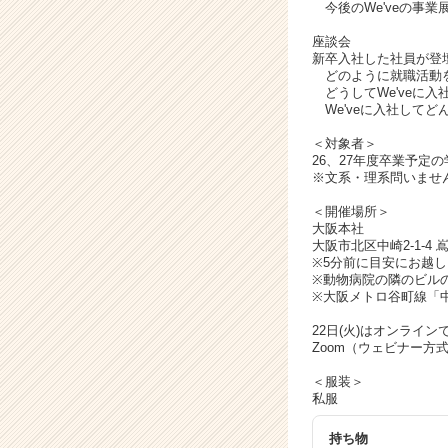
ア
今後のWe'veの事業
キ
座談会
ャ
新卒入社した社員が登
リ
どのように就職活動
ア
どうしてWe'veに入
（C
We'veに入社してど
h
＜対象者＞
e
26、27年度卒業予定の
e
※文系・理系問いませ
r
＜開催場所＞
C
大阪本社
a
大阪市北区中崎2-1-4 
r
※5分前に目安にお越
e
※動物病院の隣のビル
※大阪メトロ谷町線「
e
r）
22日(火)はオンライン
Zoom（ウェビナー方
＜服装＞
私服
持ち物