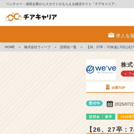
ベンチャー・成長企業からスカウトがもらえる就活サイト「チアキャリア」
株
式
求人を
会
社
HOME
＞
株式会社ウィーブ
＞
説明会一覧
＞
【26、27卒：7/18(金),7/22
ウ
ィ
ー
株式
ブ
＋ フ
の
説
明
企業TOP
会
詳
受付中
2025/07/
細
|
説明会
新卒
2026年
ベ
ン
【26、27卒：7
チ