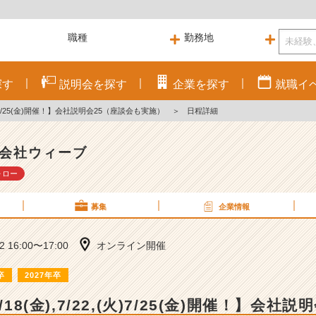
探す
説明会を
探す
企業を
探す
就職
イ
,(火)7/25(金)開催！】会社説明会25（座談会も実施）
＞
日程詳細
会社ウィーブ
ォロー
募集
企業情報
22 16:00〜17:00
オンライン開催
卒
2027年卒
/18(金),7/22,(火)7/25(金)開催！】会社