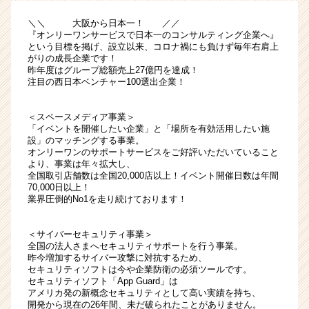
ン
＼＼ 大阪から日本一！ ／／
チ
『オンリーワンサービスで日本一のコンサルティング企業へ』
ャ
という目標を掲げ、設立以来、コロナ禍にも負けず毎年右肩上
ー
がりの成長企業です！
昨年度はグループ総額売上27億円を達成！
企
注目の西日本ベンチャー100選出企業！
業！
グ
ル
＜スペースメディア事業＞
ー
「イベントを開催したい企業」と「場所を有効活用したい施
設」のマッチングする事業。
プ
オンリーワンのサポートサービスをご好評いただいていること
売
より、事業は年々拡大し、
り
全国取引店舗数は全国20,000店以上！イベント開催日数は年間
上
70,000日以上！
業界圧倒的No1を走り続けております！
げ
前
年
＜サイバーセキュリティ事業＞
度
全国の法人さまへセキュリティサポートを行う事業。
昨今増加するサイバー攻撃に対抗するため、
140％！
セキュリティソフトは今や企業防衛の必須ツールです。
|
セキュリティソフト「App Guard」は
ベ
アメリカ発の新概念セキュリティとして高い実績を持ち、
ン
開発から現在の26年間、未だ破られたことがありません。