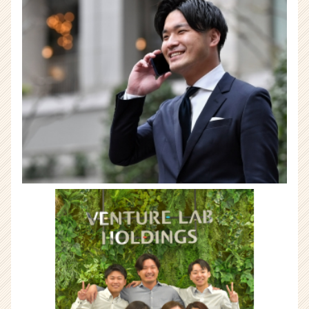
チ
ア
キ
ャ
リ
ア
（CheerCareer）