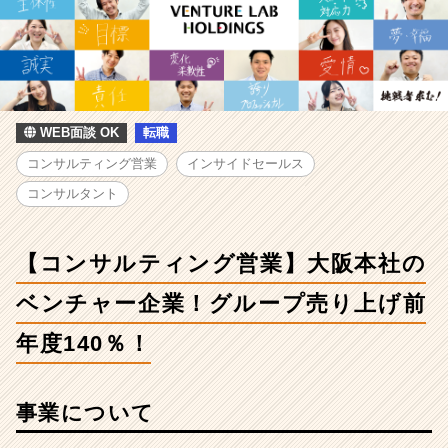
の
採
用/
求
人
-
【コ
WEB面談 OK
転職
ン
コンサルティング営業
インサイドセールス
サ
ル
コンサルタント
テ
ィ
ン
【コンサルティング営業】大阪本社の
グ
営
ベンチャー企業！グループ売り上げ前
業】
年度140％！
大
阪
本
社
事業について
の
ベ