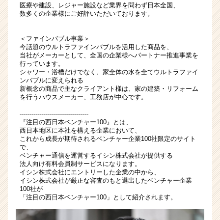
医療や建設、レジャー施設など業界を問わず日本全国、
チ
数多くの企業様にご好評いただいております。
ャ
ー・
成
＜ファインバブル事業＞
長
今話題のウルトラファインバブルを活用した商品を、
当社がメーカーとして、全国の企業様へパートナー推進事業を
企
行っています。
業
シャワー・浴槽だけでなく、家全体の水を全てウルトラファイ
か
ンバブルに変えられる
ら
新概念の商品で主なクライアント様は、家の建築・リフォーム
を行うハウスメーカー、工務店が中心です。
ス
カ
-----------------------------------
ウ
『注目の西日本ベンチャー100』とは、
ト
西日本地区に本社を構える企業において、
これから成長が期待されるベンチャー企業100社限定のサイト
が
で、
届
ベンチャー通信を運営するイシン株式会社が提供する
く
法人向け有料会員制サービスになります。
就
イシン株式会社にエントリーした企業の中から、
イシン株式会社が厳正な審査のもと選出したベンチャー企業
活
100社が
サ
「注目の西日本ベンチャー100」として紹介されます。
イ
ト