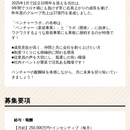
2025年1月で設立10周年を迎える当社は、
9年間でコロナ禍にも負けず常に右肩上がりの成長を遂げ、
昨年度のグループ売上は27億円を達成しました。
「ベンチャーラボ」の名称は、
「ベンチャー（新規事業）」と「ラボ（開発）」に由来し、
ワクワクするような新規事業にも果敢に挑戦するのが特徴で
す！
■成長意欲が高く、仲間と共に会社を創り上げたい方
■制度づくりにも積極的に関わる環境
■従業員の声を大切にし、風通しの良い職場
■社内イベントが豊富で活気ある職場です！
ベンチャーの醍醐味を体感しながら、共に未来を切り拓いてい
きましょう！
募集要項
給与・報酬
【月給】250,000万円+インセンティブ（毎月）