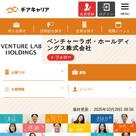
MENU
会員登録
ログイン
ベ
ン
チ
求人を
探す
説明会を
探す
企業を
探す
就職
イベント
ャ
ベンチャーラボ・ホールディ
ー
ングス株式会社
ラ
ボ・
＋ フォロー
ホ
ー
>
企業TOP
募集
ル
デ
ィ
>
>
企業情報
メンバー
ン
グ
ス
最終更新： 2025年10月29日 08:56
株
式
会
社