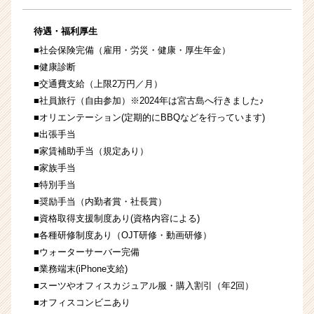
待遇・福利厚生
■社会保険完備（雇用・労災・健康・厚生年金）
■健康診断
■交通費支給（上限2万円／月）
■社員旅行（自由参加）※2024年は宮古島へ行きました♪
■オリエンテーション(定期的にBBQなどを行っています)
■出張手当
■家賃補助手当（規定あり）
■家族手当
■特別手当
■奨励手当（内勤者賞・社長賞）
■資格取得支援制度あり(資格内容による)
■各種研修制度あり（OJT研修・動画研修）
■ウォーターサーバー完備
■業務端末(iPhone支給)
■スーツやオフィスカジュアル服・購入割引（年2回）
■オフィスコンビニあり