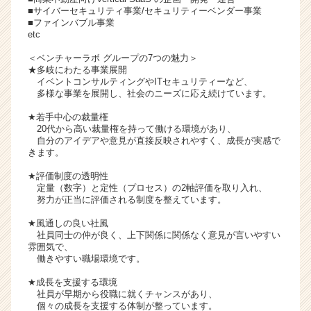
■サイバーセキュリティ事業/セキュリティーベンダー事業
が
■ファインバブル事業
届
etc
く
就
＜ベンチャーラボ グループの7つの魅力＞
★多岐にわたる事業展開
活
イベントコンサルティングやITセキュリティーなど、
サ
多様な事業を展開し、社会のニーズに応え続けています。
イ
ト
★若手中心の裁量権
20代から高い裁量権を持って働ける環境があり、
チ
自分のアイデアや意見が直接反映されやすく、成長が実感で
ア
きます。
キ
ャ
★評価制度の透明性
定量（数字）と定性（プロセス）の2軸評価を取り入れ、
リ
努力が正当に評価される制度を整えています。
ア
（C
★風通しの良い社風
h
社員同士の仲が良く、上下関係に関係なく意見が言いやすい
e
雰囲気で、
働きやすい職場環境です。
e
r
★成長を支援する環境
C
社員が早期から役職に就くチャンスがあり、
a
個々の成長を支援する体制が整っています。