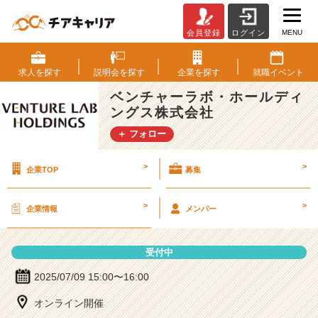
MENU
会員登録
ログイン
ベ
ン
チ
求人を
探す
説明会を
探す
企業を
探す
就職
イベント
ャ
ベンチャーラボ・ホールディ
ー
ングス株式会社
ラ
ボ・
＋ フォロー
ホ
ー
>
>
企業TOP
募集
ル
デ
ィ
>
>
企業情報
メンバー
ン
グ
ス
受付中
株
式
2025/07/09 15:00〜16:00
会
オンライン開催
社