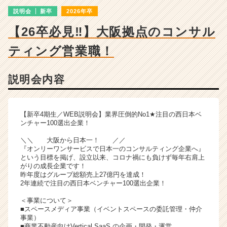
の
説明会
新卒
2026年卒
説
明
【26卒必見‼】大阪拠点のコンサル
会
詳
ティング営業職！
細
|
ベ
説明会内容
ン
チ
ャ
【新卒4期生／WEB説明会】業界圧倒的No1★注目の西日本ベ
ー・
ンチャー100選出企業！
成
＼＼ 大阪から日本一！ ／／
長
『オンリーワンサービスで日本一のコンサルティング企業へ』
企
という目標を掲げ、設立以来、コロナ禍にも負けず毎年右肩上
業
がりの成長企業です！
か
昨年度はグループ総額売上27億円を達成！
2年連続で注目の西日本ベンチャー100選出企業！
ら
ス
＜事業について＞
カ
■スペースメディア事業（イベントスペースの委託管理・仲介
ウ
事業）
ト
■商業不動産向けVertical SaaS の企画・開発・運営