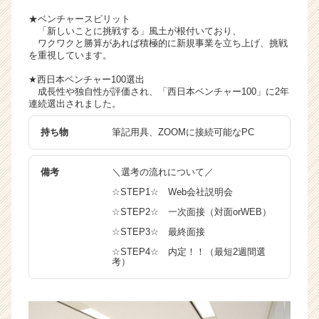
r
★ベンチャースピリット
e
「新しいことに挑戦する」風土が根付いており、
e
ワクワクと勝算があれば積極的に新規事業を立ち上げ、挑戦
r）
を重視しています。
★西日本ベンチャー100選出
成長性や独自性が評価され、「西日本ベンチャー100」に2年
連続選出されました。
持ち物
筆記用具、ZOOMに接続可能なPC
備考
＼選考の流れについて／
☆STEP1☆ Web会社説明会
☆STEP2☆ 一次面接（対面orWEB）
☆STEP3☆ 最終面接
☆STEP4☆ 内定！！（最短2週間選
考）