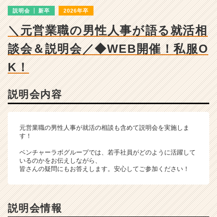
の
説明会
新卒
2026年卒
説
明
＼元営業職の男性人事が語る就活相
会
詳
談会＆説明会／◆WEB開催！私服O
細
|
K！
ベ
ン
説明会内容
チ
ャ
ー・
成
元営業職の男性人事が就活の相談も含めて説明会を実施しま
長
す！
企
ベンチャーラボグループでは、若手社員がどのように活躍して
業
いるのかをお伝えしながら、
か
皆さんの疑問にもお答えします。安心してご参加ください！
ら
ス
カ
ウ
説明会情報
ト