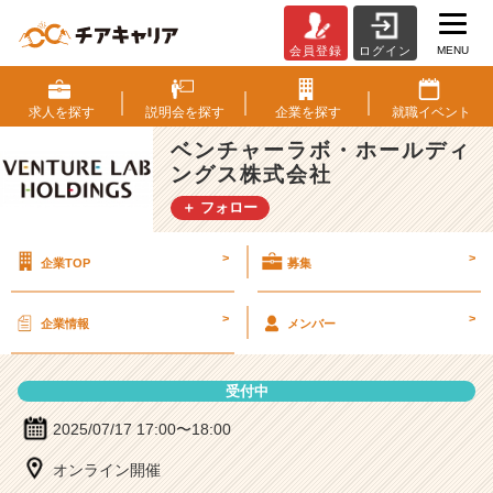
MENU
会員登録
ログイン
ベ
ン
チ
求人を
探す
説明会を
探す
企業を
探す
就職
イベント
ャ
ベンチャーラボ・ホールディ
ー
ングス株式会社
ラ
ボ・
＋ フォロー
ホ
ー
>
>
企業TOP
募集
ル
デ
ィ
>
>
企業情報
メンバー
ン
グ
ス
受付中
株
式
2025/07/17 17:00〜18:00
会
オンライン開催
社