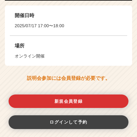
が
届
開催日時
く
就
2025/07/17 17:00〜18:00
活
サ
イ
場所
ト
オンライン開催
チ
ア
キ
ャ
説明会参加には会員登録が必要です。
リ
ア
（C
新規会員登録
h
e
e
r
ログインして予約
C
a