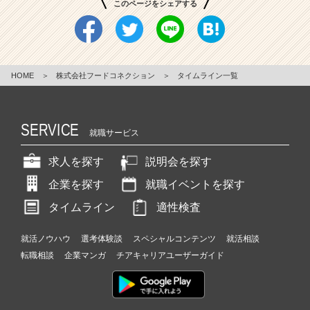
このページをシェアする
就
活
サ
イ
ト
HOME
＞
株式会社フードコネクション
＞
タイムライン一覧
チ
ア
キ
SERVICE
ャ
就職サービス
リ
ア
求人を探す
説明会を探す
（C
企業を探す
就職イベントを探す
h
e
タイムライン
適性検査
e
r
就活ノウハウ
選考体験談
スペシャルコンテンツ
就活相談
C
転職相談
企業マンガ
チアキャリアユーザーガイド
a
r
e
e