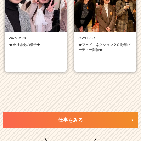
ン
一
覧
|
ベ
ン
2025.05.29
2024.12.27
チ
★全社総会の様子★
★フードコネクション２０周年パ
ャ
ーティー開催★
ー・
成
長
企
業
か
ら
ス
カ
ウ
仕事をみる
ト
が
届
く