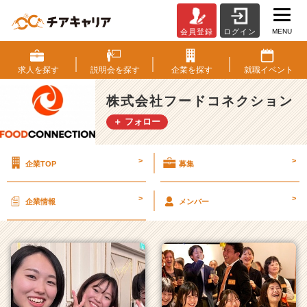
MENU
会員登録
ログイン
株
式
会
求人を
探す
説明会を
探す
企業を
探す
就職
イベント
社
フ
株式会社フードコネクション
ー
＋ フォロー
ド
コ
ネ
>
>
企業TOP
募集
ク
シ
ョ
>
>
企業情報
メンバー
ン
の
タ
イ
ム
ラ
イ