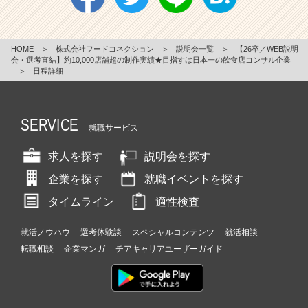
HOME
＞
株式会社フードコネクション
＞
説明会一覧
＞
【26卒／WEB説明
会・選考直結】約10,000店舗超の制作実績★目指すは日本一の飲食店コンサル企業
＞
日程詳細
SERVICE
就職サービス
求人を探す
説明会を探す
企業を探す
就職イベントを探す
タイムライン
適性検査
就活ノウハウ
選考体験談
スペシャルコンテンツ
就活相談
転職相談
企業マンガ
チアキャリアユーザーガイド