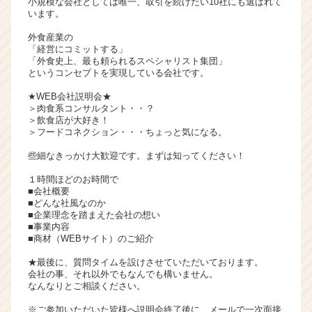
小規模な会社としては唯一、取引を続けたい10社にも選ばれて
イ
います。
ト
外食産業の
チ
「経営にコミットする」
ア
「外食史上、最も頼られるスペシャリスト集団」
キ
というコンセプトを実現している会社です。
ャ
★WEB会社説明会★
リ
＞肉食系コンサルタント・・？
ア
＞飲食店が大好き！
（C
＞フードコネクション・・・ちょっと気になる。
h
些細なきっかけ大歓迎です。まずは知ってください！
e
e
１時間ほどのお時間で
r
■会社概要
■どんな社風なのか
C
■企業理念を踏まえた会社の想い
a
■事業内容
r
■商材（WEBサイト）のご紹介
e
e
★最後に、質問タイムを設けさせていただいております。
会社の事、それ以外でもなんでも構いません。
r）
なんなりとご相談ください。
※ご参加いただいた皆様へ説明会終了後に、メールで一次面接