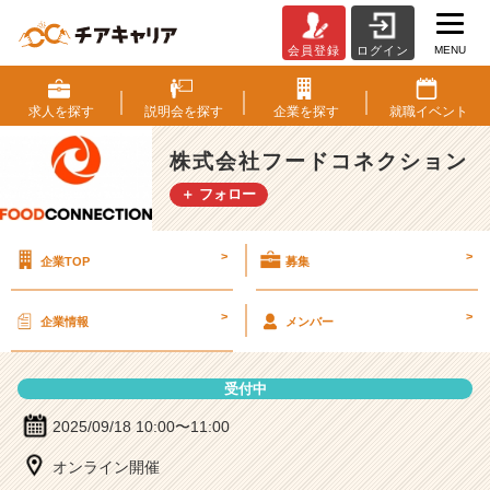
MENU
会員登録
ログイン
株
式
会
求人を
探す
説明会を
探す
企業を
探す
就職
イベント
社
フ
株式会社フードコネクション
ー
＋ フォロー
ド
コ
ネ
>
>
企業TOP
募集
ク
シ
ョ
>
>
企業情報
メンバー
ン
の
説
受付中
明
会
2025/09/18 10:00〜11:00
詳
オンライン開催
細