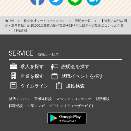
HOME
＞
株式会社フードコネクション
＞
説明会一覧
＞
【26卒／WEB説明
会・選考直結】約10,000店舗超の制作実績★目指すは日本一の飲食店コンサル企業
＞
日程詳細
SERVICE
就職サービス
求人を探す
説明会を探す
企業を探す
就職イベントを探す
タイムライン
適性検査
就活ノウハウ
選考体験談
スペシャルコンテンツ
就活相談
転職相談
企業マンガ
チアキャリアユーザーガイド