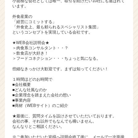
小規模な会社としては唯一、取引を続けたい10社にも選ばれて
イ
います。
ト
外食産業の
チ
「経営にコミットする」
ア
「外食史上、最も頼られるスペシャリスト集団」
キ
というコンセプトを実現している会社です。
ャ
★WEB会社説明会★
リ
＞肉食系コンサルタント・・？
ア
＞飲食店が大好き！
（C
＞フードコネクション・・・ちょっと気になる。
h
些細なきっかけ大歓迎です。まずは知ってください！
e
e
１時間ほどのお時間で
r
■会社概要
■どんな社風なのか
C
■企業理念を踏まえた会社の想い
a
■事業内容
r
■商材（WEBサイト）のご紹介
e
e
★最後に、質問タイムを設けさせていただいております。
会社の事、それ以外でもなんでも構いません。
r）
なんなりとご相談ください。
※ご参加いただいた皆様へ説明会終了後に、メールで一次面接