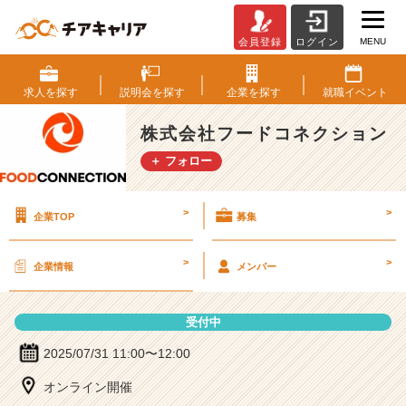
MENU
会員登録
ログイン
株
式
会
求人を
探す
説明会を
探す
企業を
探す
就職
イベント
社
フ
株式会社フードコネクション
ー
＋ フォロー
ド
コ
ネ
>
>
企業TOP
募集
ク
シ
ョ
>
>
企業情報
メンバー
ン
の
説
受付中
明
会
2025/07/31 11:00〜12:00
詳
オンライン開催
細