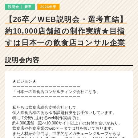
|
説明会
新卒
2026年卒
ベ
ン
【26卒／WEB説明会・選考直結】
チ
ャ
約10,000店舗超の制作実績★目指
ー・
成
すは日本一の飲食店コンサル企業
長
企
説明会内容
業
か
ら
ス
★ビジョン★
カ
ーーーーーーーーーーーーーーーーー
「日本一の飲食店コンサルティング会社になる」
ウ
ーーーーーーーーーーーーーーーーー
ト
が
私たちは飲食店総合支援会社として、
届
個人飲食店様のあらゆる課題解決をお手伝いしています。
特にIT分野におけるweb制作実績では、
く
約4,000店舗（延べ10,000サイト以上）のお付き合いがあり、
就
飲食店や外食産業のwebデータでは群を抜いております。
活
また人材紹介部門は、世界的なメガチェーングループからは
サ