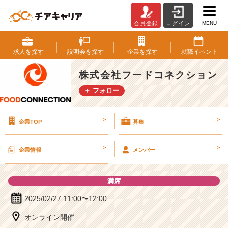
MENU
会員登録
ログイン
株
式
会
求人を
探す
説明会を
探す
企業を
探す
就職
イベント
社
フ
株式会社フードコネクション
ー
＋ フォロー
ド
コ
ネ
>
>
企業TOP
募集
ク
シ
ョ
>
>
企業情報
メンバー
ン
の
説
満席
明
会
2025/02/27 11:00〜12:00
詳
オンライン開催
細