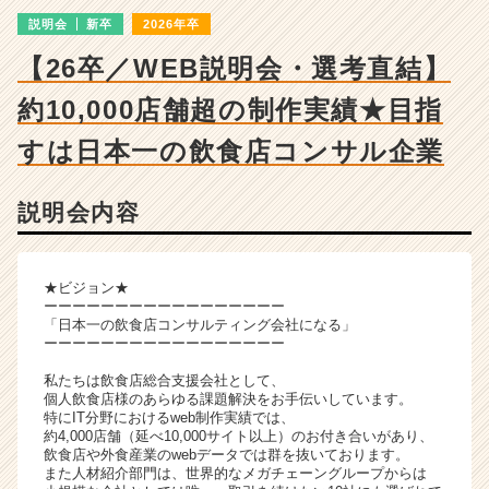
|
説明会
新卒
2026年卒
ベ
ン
【26卒／WEB説明会・選考直結】
チ
ャ
約10,000店舗超の制作実績★目指
ー・
成
すは日本一の飲食店コンサル企業
長
企
説明会内容
業
か
ら
ス
★ビジョン★
カ
ーーーーーーーーーーーーーーーーー
「日本一の飲食店コンサルティング会社になる」
ウ
ーーーーーーーーーーーーーーーーー
ト
が
私たちは飲食店総合支援会社として、
届
個人飲食店様のあらゆる課題解決をお手伝いしています。
特にIT分野におけるweb制作実績では、
く
約4,000店舗（延べ10,000サイト以上）のお付き合いがあり、
就
飲食店や外食産業のwebデータでは群を抜いております。
活
また人材紹介部門は、世界的なメガチェーングループからは
サ