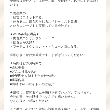
小規模な会社としては唯一、取引を続けたい10社にも選ばれて
イ
います。
ト
外食産業の
チ
「経営にコミットする」
ア
「外食史上、最も頼られるスペシャリスト集団」
キ
というコンセプトを実現している会社です。
ャ
★WEB会社説明会★
リ
＞肉食系コンサルタント・・？
ア
＞飲食店が大好き！
（C
＞フードコネクション・・・ちょっと気になる。
h
些細なきっかけ大歓迎です。まずは知ってください！
e
e
１時間ほどのお時間で
r
■会社概要
■どんな社風なのか
C
■企業理念を踏まえた会社の想い
a
■事業内容
r
■商材（WEBサイト）のご紹介
e
e
★最後に、質問タイムを設けさせていただいております。
会社の事、それ以外でもなんでも構いません。
r）
なんなりとご相談ください。
※ご参加いただいた皆様へ説明会終了後に、メールで一次面接