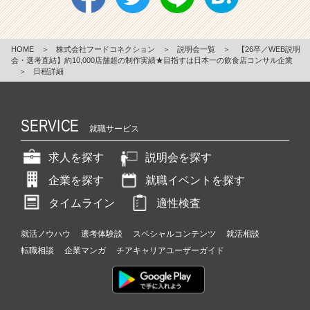
HOME
＞
株式会社フードコネクション
＞
説明会一覧
＞
【26卒／WEB説明
会・選考直結】約10,000店舗超の制作実績★目指すは日本一の飲食店コンサル企業
＞
日程詳細
SERVICE
就職サービス
求人を探す
説明会を探す
企業を探す
就職イベントを探す
タイムライン
適性検査
就活ノウハウ
選考体験談
スペシャルコンテンツ
就活相談
転職相談
企業マンガ
チアキャリアユーザーガイド