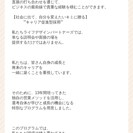
直接の打ち合わせを通じて、
く
ビジネスの最前線で貴重な経験を積むことができます。
就
【社会に出て、自分を変えたいキミに贈る】
活
””キャリア促進型採用””
サ
イ
私たちライフデザインパートナーズでは、
ト
単なる説明会や面接の場を
提供するだけではありません。
チ
ア
キ
ャ
私たちは、皆さん自身の成長と
将来のキャリアを
リ
一緒に築くことを重視しています。
ア
（C
h
そのために、13年間培ってきた
e
独自の営業メソッドを活用し、
e
選考自体が学びと成長の機会になる
r
特別なプログラムを用意しました。
C
a
r
このプログラムでは、
e