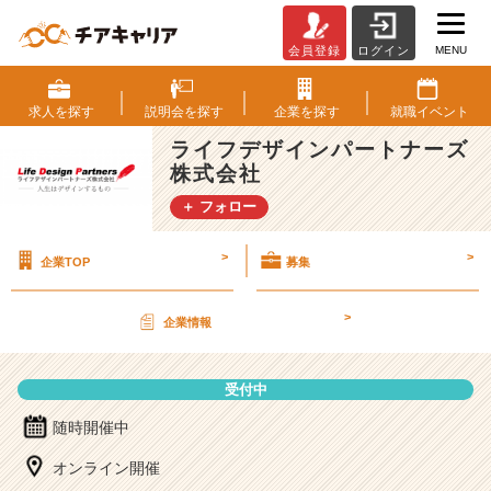
MENU
会員登録
ログイン
ラ
イ
フ
求人を
探す
説明会を
探す
企業を
探す
就職
イベント
デ
ライフデザインパートナーズ
ザ
株式会社
イ
ン
＋ フォロー
パ
ー
>
>
企業TOP
募集
ト
ナ
ー
>
企業情報
ズ
株
式
受付中
会
社
随時開催中
の
オンライン開催
説