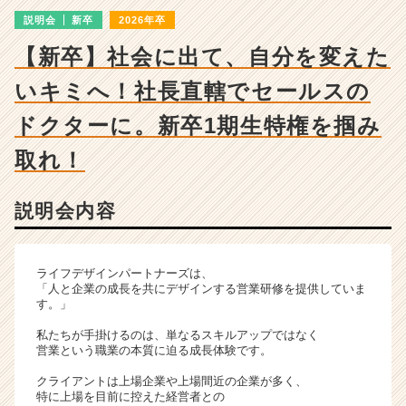
明
説明会
新卒
2026年卒
会
詳
【新卒】社会に出て、自分を変えた
細
|
いキミへ！社長直轄でセールスの
ベ
ン
ドクターに。新卒1期生特権を掴み
チ
取れ！
ャ
ー・
成
説明会内容
長
企
業
か
ライフデザインパートナーズは、
「人と企業の成長を共にデザインする営業研修を提供していま
ら
す。」
ス
カ
私たちが手掛けるのは、単なるスキルアップではなく
ウ
営業という職業の本質に迫る成長体験です。
ト
クライアントは上場企業や上場間近の企業が多く、
が
特に上場を目前に控えた経営者との
届