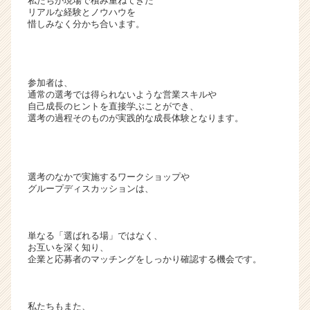
私たちが現場で積み重ねてきた
e
リアルな経験とノウハウを
r）
惜しみなく分かち合います。
参加者は、
通常の選考では得られないような営業スキルや
自己成長のヒントを直接学ぶことができ、
選考の過程そのものが実践的な成長体験となります。
選考のなかで実施するワークショップや
グループディスカッションは、
単なる「選ばれる場」ではなく、
お互いを深く知り、
企業と応募者のマッチングをしっかり確認する機会です。
私たちもまた、