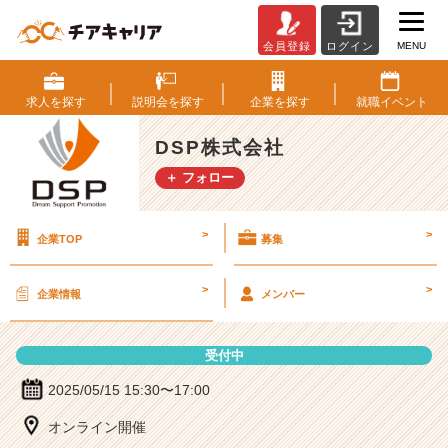
MENU
会員登録
ログイン
D
S
P
求人を
探す
説明会を
探す
企業を
探す
就職
イベント
株
式
DSP株式会社
会
＋ フォロー
社
の
説
>
>
企業TOP
募集
明
会
詳
>
>
企業情報
メンバー
細
|
ベ
受付中
ン
チ
2025/05/15 15:30〜17:00
ャ
オンライン開催
ー・