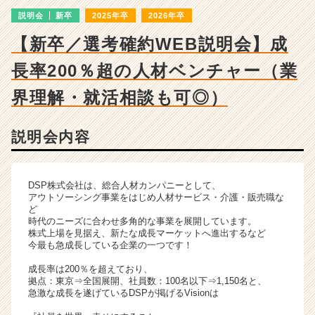
成
説明会
新卒
2025年卒
2026年卒
長
企
【新卒／選考確約WEB説明会】成
業
か
長率200％超の人材ベンチャー（業
ら
ス
界理解・就活相談も可◎）
カ
ウ
説明会内容
ト
が
届
く
DSP株式会社は、総合人材カンパニーとして、
就
アウトソーシング事業をはじめ人材サービス・介護・販売職な
ど
活
時代のニーズに合わせ多角的な事業を展開しています。
サ
株式上場を見据え、新たな成長マーケットへ進出するなど
イ
今最も急成長している企業の一つです！
ト
成長率は200％を超えており、
チ
拠点：東京⇒全国展開、社員数：100名以下⇒1,150名と、
ア
急激な成長を遂げているDSPが掲げるVisionは
キ
ャ