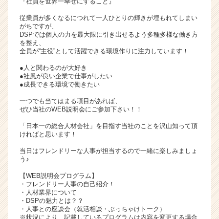
『社員を世界一幸せにすること』
リ
従業員が多くなるにつれて一人ひとりの輝きが埋もれてしまい
ア
がちですが、
（C
DSPでは個人の力を最大限に引き出せるよう多種多様な働き方
h
を整え、
e
全員が“主役”として活躍できる環境作りに注力しています！
e
●人と関わるのが大好き
r
●社風が良い企業で仕事がしたい
C
●成長できる環境で働きたい
a
一つでも当てはまる項目があれば、
r
ぜひ当社のWEB説明会にご参加下さい！！
e
e
「日本一の総合人材会社」を目指す当社のことを沢山知って頂
r）
ければと思います！
当日はフレンドリーな人事が担当するので一緒に楽しみましょ
う♪
【WEB説明会プログラム】
・フレンドリー人事の自己紹介！
・人材業界について
・DSPの魅力とは？？
・人事との座談会（就活相談・ぶっちゃけトーク）
※状況により、記載しているプログラムは内容を変更する場合