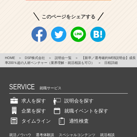
このページをシェアする
HOME
＞
DSP株式会社
＞
説明会一覧
＞
【新卒／選考確約WEB説明会】成長
率200％超の人材ベンチャー（業界理解・就活相談も可◎）
＞
日程詳細
SERVICE
就職サービス
求人を探す
説明会を探す
企業を探す
就職イベントを探す
タイムライン
適性検査
就活ノウハウ
選考体験談
スペシャルコンテンツ
就活相談